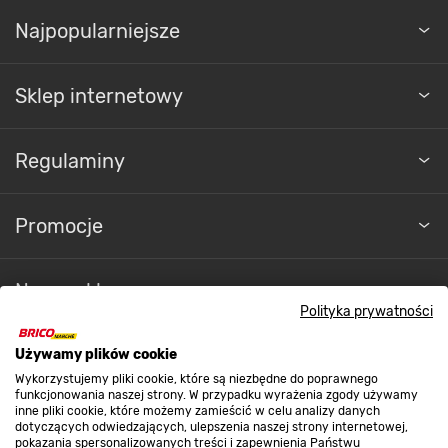
Najpopularniejsze
Sklep internetowy
Regulaminy
Promocje
Nasze sklepy
Polityka prywatności
O nas
Używamy plików cookie
Wykorzystujemy pliki cookie, które są niezbędne do poprawnego
funkcjonowania naszej strony. W przypadku wyrażenia zgody używamy
inne pliki cookie, które możemy zamieścić w celu analizy danych
Kontakt do sklepu
dotyczących odwiedzających, ulepszenia naszej strony internetowej,
pokazania spersonalizowanych treści i zapewnienia Państwu