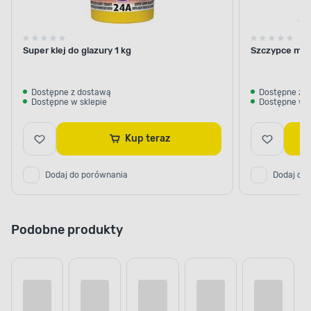
Super klej do glazury 1 kg
Szczypce mon
Dostępne z dostawą
Dostępne z 
Dostępne w sklepie
Dostępne w s
Kup teraz
Dodaj do porównania
Dodaj do
Podobne produkty