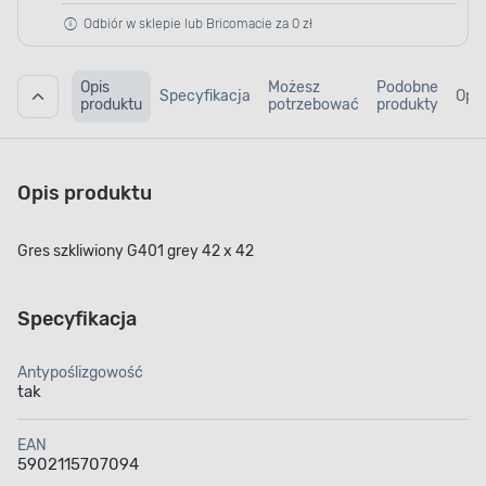
Odbiór w sklepie lub Bricomacie za 0 zł
Opis
Możesz
Podobne
Specyfikacja
Opin
produktu
potrzebować
produkty
Opis produktu
Gres szkliwiony G401 grey 42 x 42
Specyfikacja
Antypoślizgowość
tak
EAN
5902115707094