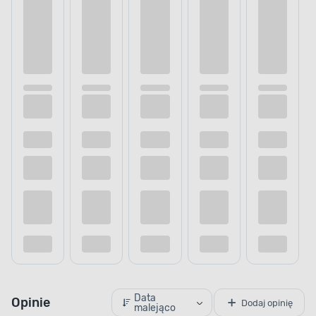
Data
Opinie
Dodaj opinię
malejąco