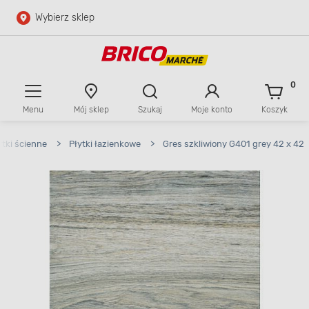
Wybierz sklep
Przejdź do głównej zawartości
Przejdź do wyszukiwarki
0
Menu
Mój sklep
Szukaj
Moje konto
Koszyk
Przejdź do kontaktu
ytki ścienne
>
Płytki łazienkowe
>
Gres szkliwiony G401 grey 42 x 42