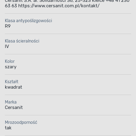
Cersanit S.A. al. Solidarności 36, 25-323 Kielce +48 41 230
63 63 https://www.cersanit.com.pl/kontakt/
Klasa antypoślizgowości
R9
Klasa ścieralności
IV
Kolor
szary
Kształt
kwadrat
Marka
Cersanit
Mrozoodporność
tak