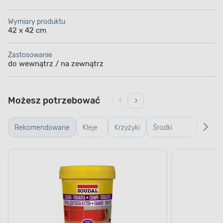
Wymiary produktu
42 x 42 cm
Zastosowanie
do wewnątrz / na zewnątrz
Możesz potrzebować
Rekomendowane
Kleje
Krzyżyki
Środki
Środki
do
i kliny
czyszczące
czysz
płytek