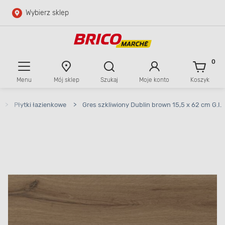
Wybierz sklep
Przejdź do głównej zawartości
Przejdź do wyszukiwarki
0
Menu
Mój sklep
Szukaj
Moje konto
Koszyk
Przejdź do kontaktu
>
Płytki łazienkowe
>
Gres szkliwiony Dublin brown 15,5 x 62 cm G.I.