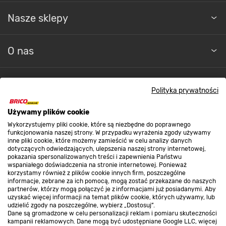
Nasze sklepy
O nas
Kontakt do sklepu
Polityka prywatności
Używamy plików cookie
Strefa biznesu
Wykorzystujemy pliki cookie, które są niezbędne do poprawnego
funkcjonowania naszej strony. W przypadku wyrażenia zgody używamy
inne pliki cookie, które możemy zamieścić w celu analizy danych
dotyczących odwiedzających, ulepszenia naszej strony internetowej,
Dołącz do nas
pokazania spersonalizowanych treści i zapewnienia Państwu
wspaniałego doświadczenia na stronie internetowej. Ponieważ
korzystamy również z plików cookie innych firm, poszczególne
informacje, zebrane za ich pomocą, mogą zostać przekazane do naszych
partnerów, którzy mogą połączyć je z informacjami już posiadanymi. Aby
uzyskać więcej informacji na temat plików cookie, których używamy, lub
udzielić zgody na poszczególne, wybierz „Dostosuj”.
Metody płatności
Dane są gromadzone w celu personalizacji reklam i pomiaru skuteczności
kampanii reklamowych. Dane mogą być udostępniane Google LLC, więcej