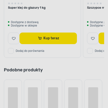
Super klej do glazury 1 kg
Szczypce mon
Dostępne z dostawą
Dostępne z 
Dostępne w sklepie
Dostępne w s
Kup teraz
Dodaj do porównania
Dodaj do
Podobne produkty