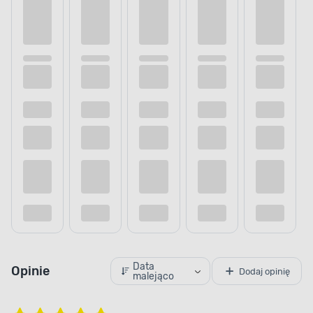
Data
Opinie
Dodaj opinię
malejąco