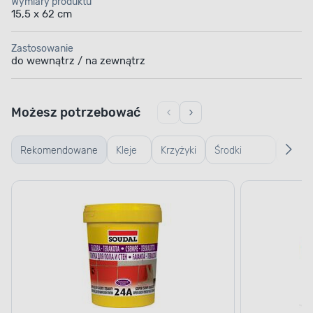
Wymiary produktu
15,5 x 62 cm
Zastosowanie
do wewnątrz / na zewnątrz
Możesz potrzebować
Rekomendowane
Kleje
Krzyżyki
Środki
Środki
do
i kliny
czyszczące
czysz
płytek