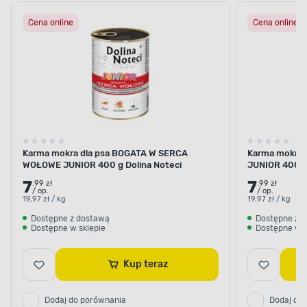
Cena online
Cena online
Karma mokra dla psa BOGATA W SERCA
Karma mokra 
WOŁOWE JUNIOR 400 g Dolina Noteci
JUNIOR 400 g 
7
7
.99 zł
.99 zł
/ op.
/ op.
19,97 zł / kg
19,97 zł / kg
Dostępne z dostawą
Dostępne z 
Dostępne w sklepie
Dostępne w s
Kup teraz
Dodaj do porównania
Dodaj do