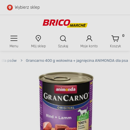
Wybierz sklep
Przejdź do głównej zawartości
Przejdź do wyszukiwarki
0
Menu
Mój sklep
Szukaj
Moje konto
Koszyk
Przejdź do kontaktu
 dla psów
>
Grancarno 400 g wołowina + jagnięcina ANIMONDA dla psa