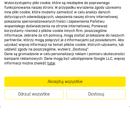
Wykorzystujemy pliki cookie, które są niezbędne do poprawnego
funkcjonowania naszej strony. W przypadku wyrażenia zgody używamy
inne pliki cookie, które możemy zamieścić w celu analizy danych
dotyczących odwiedzających, ulepszenia naszej strony internetowej,
Kontakt do sklepu
pokazania spersonalizowanych treści i zapewnienia Państwu
wspaniałego doświadczenia na stronie internetowej. Ponieważ
korzystamy również z plików cookie innych firm, poszczególne
informacje, zebrane za ich pomocą, mogą zostać przekazane do naszych
Strefa biznesu
partnerów, którzy mogą połączyć je z informacjami już posiadanymi. Aby
uzyskać więcej informacji na temat plików cookie, których używamy, lub
udzielić zgody na poszczególne, wybierz „Dostosuj”.
Dane są gromadzone w celu personalizacji reklam i pomiaru skuteczności
kampanii reklamowych. Dane mogą być udostępniane Google LLC, więcej
Dołącz do nas
informacji można znaleźć
tutaj
.
Akceptuj wszystkie
Metody płatności
Odrzuć wszystkie
Dostosuj
Kup teraz
Informacje handlowe o towarach i ich cenach podane na stronach serwisu: