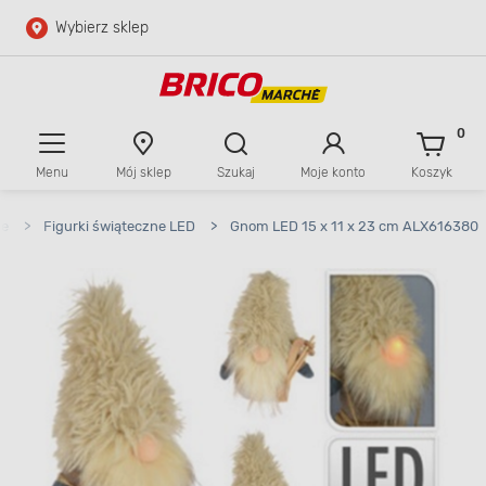
Wybierz sklep
Przejdź do głównej zawartości
Przejdź do wyszukiwarki
0
Menu
Mój sklep
Szukaj
Moje konto
Koszyk
Przejdź do kontaktu
ne
>
Figurki świąteczne LED
>
Gnom LED 15 x 11 x 23 cm ALX616380