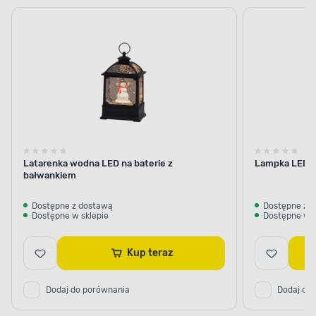
latarenki
bożonarodzeniowe
Bożonarodzeniowe
Latarenka wodna LED na baterie z
Lampka LED na
bałwankiem
Dostępne z dostawą
Dostępne z 
Dostępne w sklepie
Dostępne w s
Kup teraz
Dodaj do porównania
Dodaj do