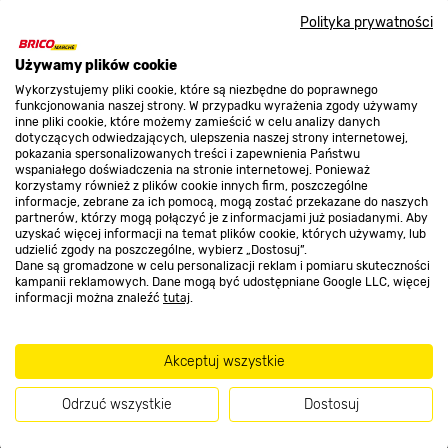
Nasze sklepy
Polityka prywatności
O nas
Używamy plików cookie
Wykorzystujemy pliki cookie, które są niezbędne do poprawnego
funkcjonowania naszej strony. W przypadku wyrażenia zgody używamy
inne pliki cookie, które możemy zamieścić w celu analizy danych
Kontakt do sklepu
dotyczących odwiedzających, ulepszenia naszej strony internetowej,
pokazania spersonalizowanych treści i zapewnienia Państwu
wspaniałego doświadczenia na stronie internetowej. Ponieważ
korzystamy również z plików cookie innych firm, poszczególne
Strefa biznesu
informacje, zebrane za ich pomocą, mogą zostać przekazane do naszych
partnerów, którzy mogą połączyć je z informacjami już posiadanymi. Aby
uzyskać więcej informacji na temat plików cookie, których używamy, lub
udzielić zgody na poszczególne, wybierz „Dostosuj”.
Dane są gromadzone w celu personalizacji reklam i pomiaru skuteczności
Dołącz do nas
kampanii reklamowych. Dane mogą być udostępniane Google LLC, więcej
informacji można znaleźć
tutaj
.
Akceptuj wszystkie
Metody płatności
Odrzuć wszystkie
Dostosuj