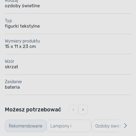
Rodzaj
ozdoby świetlne
Typ
figurki tekstylne
Wymiary produktu
15 x 11 x 23 cm
Wzór
skrzat
Zasilanie
bateria
Możesz potrzebować
Rekomendowane
Lampiony i
Ozdoby świetlne