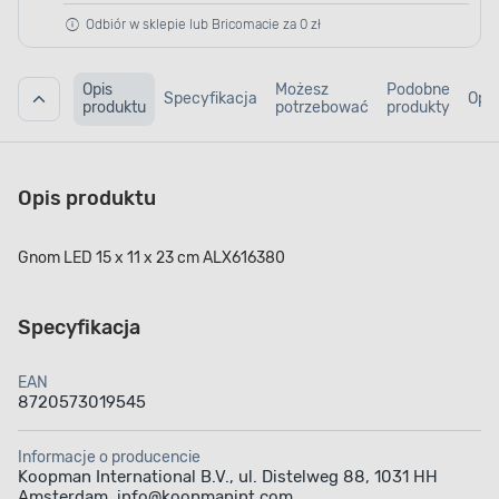
Odbiór w sklepie lub Bricomacie za 0 zł
Opis
Możesz
Podobne
Specyfikacja
Opin
produktu
potrzebować
produkty
Opis produktu
Gnom LED 15 x 11 x 23 cm ALX616380
Specyfikacja
EAN
8720573019545
Informacje o producencie
Koopman International B.V., ul. Distelweg 88, 1031 HH
Amsterdam, info@koopmanint.com