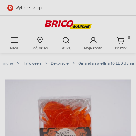
Wybierz sklep
Przejdź do głównej zawartości
Przejdź do wyszukiwarki
0
Menu
Mój sklep
Szukaj
Moje konto
Koszyk
Przejdź do kontaktu
omarché
>
Halloween
>
Dekoracje
>
Girlanda świetlna 10 LED dynia