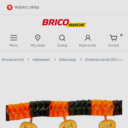
Wybierz sklep
Przejdź do głównej zawartości
Przejdź do wyszukiwarki
0
Menu
Mój sklep
Szukaj
Moje konto
Koszyk
Przejdź do kontaktu
Bricomarché
>
Halloween
>
Dekoracje
>
Girlanda dynia 300 cm