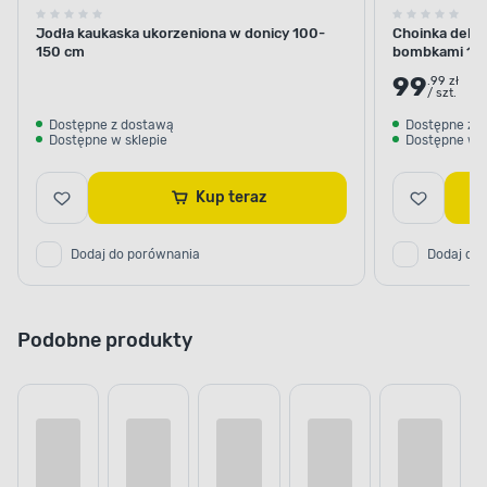
Jodła kaukaska ukorzeniona w donicy 100-
Choinka dekor
150 cm
bombkami 10
99
.99 zł
/ szt.
Dostępne z dostawą
Dostępne z 
Dostępne w sklepie
Dostępne w s
Kup teraz
Dodaj do porównania
Dodaj do
Podobne produkty