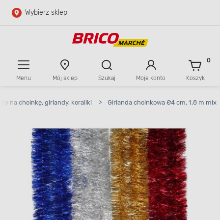
Wybierz sklep
Przejdź do głównej zawartości
Przejdź do wyszukiwarki
0
Menu
Mój sklep
Szukaj
Moje konto
Koszyk
Przejdź do kontaktu
y na choinkę, girlandy, koraliki
>
Girlanda choinkowa Ø4 cm, 1,8 m mix