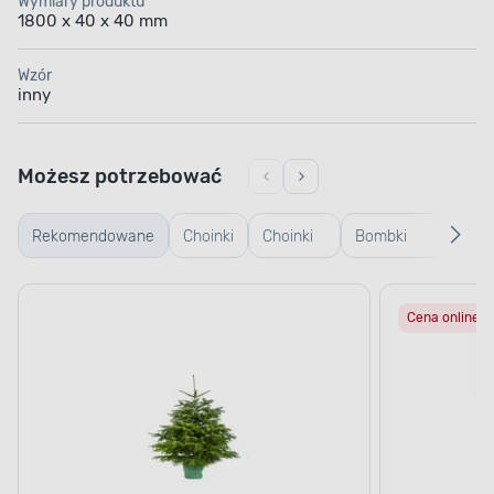
Wymiary produktu
1800 x 40 x 40 mm
Wzór
inny
Możesz potrzebować
Rekomendowane
Choinki
Choinki
Bombki
Bomb
żywe
sztuczne
plastikowe
szkl
Cena online