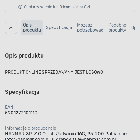
Odbiór w sklepie lub Bricomacie za 0 zł
Opis
Możesz
Podobne
Specyfikacja
Opin
produktu
potrzebować
produkty
Opis produktu
PRODUKT ONLINE SPRZEDAWANY JEST LOSOWO
Specyfikacja
EAN
5901272101110
Informacje o producencie
HANMAR SP. Z O.O., ul. Jadwinin 16C, 95-200 Pabianice,
info@hanmar.com.pl, k.grabowska@hanmar.com.pl