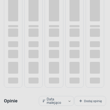
Data
Opinie
Dodaj opinię
malejąco