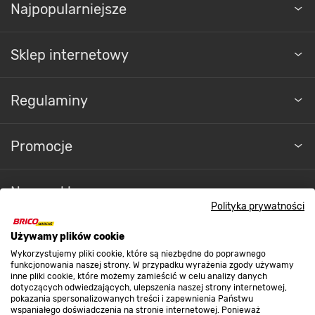
Najpopularniejsze
Sklep internetowy
Regulaminy
Promocje
Nasze sklepy
Polityka prywatności
O nas
Używamy plików cookie
Wykorzystujemy pliki cookie, które są niezbędne do poprawnego
funkcjonowania naszej strony. W przypadku wyrażenia zgody używamy
inne pliki cookie, które możemy zamieścić w celu analizy danych
Kontakt do sklepu
dotyczących odwiedzających, ulepszenia naszej strony internetowej,
pokazania spersonalizowanych treści i zapewnienia Państwu
wspaniałego doświadczenia na stronie internetowej. Ponieważ