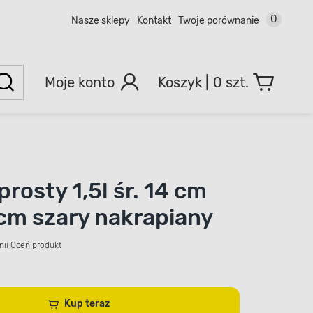
0
Nasze sklepy
Kontakt
Twoje porównanie
Moje konto
0 szt.
rosty 1,5l śr. 14 cm
 cm szary nakrapiany
nii
Oceń produkt
Kup teraz