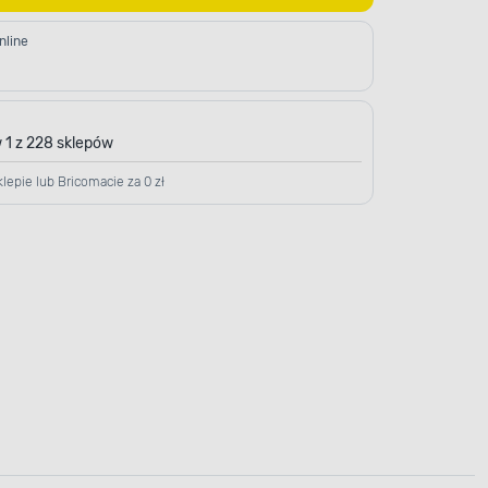
nline
 1 z 228 sklepów
lepie lub Bricomacie za 0 zł