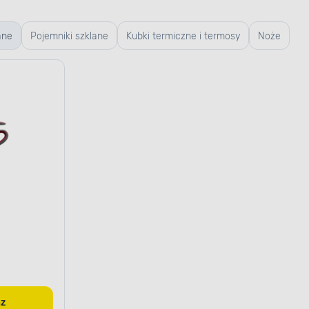
ane
Pojemniki szklane
Kubki termiczne i termosy
Noże
az