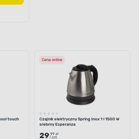
Cena online
 cool touch
Czajnik elektryczny Spring Inox 1 l 1500 W
srebrny Esperanza
29
.99 zł
/ szt.