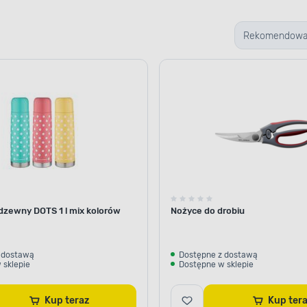
Rekomendow
dzewny DOTS 1 l mix kolorów
Nożyce do drobiu
 dostawą
Dostępne z dostawą
 sklepie
Dostępne w sklepie
Kup teraz
Kup ter