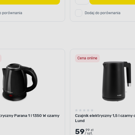
o porównania
Dodaj do porównania
Cena online
tryczny Parana 1 l 1350 W czarny
Czajnik elektryczny 1,5 l czarny
Lund
59
.99 zł
/ szt.