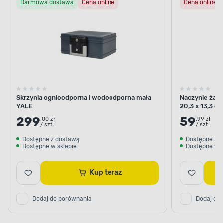
Darmowa dostawa
Cena online
Cena online
Skrzynia ognioodporna i wodoodporna mała
Naczynie żaro
YALE
20,3 x 13,3 c
299
59
.00 zł
.99 zł
/ szt.
/ szt.
Dostępne z dostawą
Dostępne z 
Dostępne w sklepie
Dostępne w s
Kup teraz
Dodaj do porównania
Dodaj do