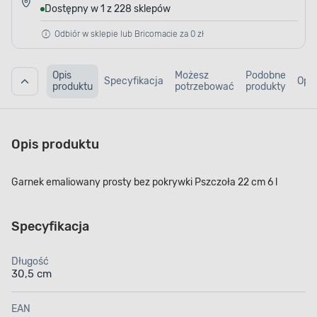
Dostępny w 1 z 228 sklepów
Odbiór w sklepie lub Bricomacie za 0 zł
Opis
Możesz
Podobne
Specyfikacja
Opin
produktu
potrzebować
produkty
Opis produktu
Garnek emaliowany prosty bez pokrywki Pszczoła 22 cm 6 l
Specyfikacja
Długość
30,5 cm
EAN