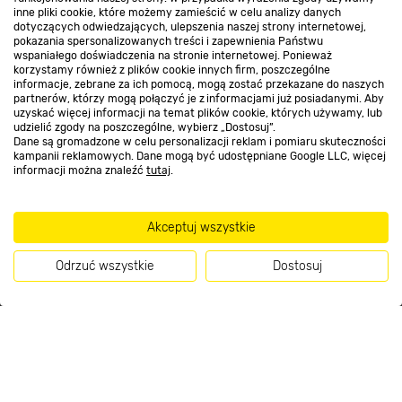
inne pliki cookie, które możemy zamieścić w celu analizy danych
Kontakt do sklepu
dotyczących odwiedzających, ulepszenia naszej strony internetowej,
pokazania spersonalizowanych treści i zapewnienia Państwu
wspaniałego doświadczenia na stronie internetowej. Ponieważ
korzystamy również z plików cookie innych firm, poszczególne
Strefa biznesu
informacje, zebrane za ich pomocą, mogą zostać przekazane do naszych
partnerów, którzy mogą połączyć je z informacjami już posiadanymi. Aby
uzyskać więcej informacji na temat plików cookie, których używamy, lub
udzielić zgody na poszczególne, wybierz „Dostosuj”.
Dane są gromadzone w celu personalizacji reklam i pomiaru skuteczności
Dołącz do nas
kampanii reklamowych. Dane mogą być udostępniane Google LLC, więcej
informacji można znaleźć
tutaj
.
Akceptuj wszystkie
Metody płatności
Odrzuć wszystkie
Dostosuj
Kup teraz
Informacje handlowe o towarach i ich cenach podane na stronach serwisu:
https://www.bricomarche.pl/
nie stanowią oferty, a są wyłącznie
zaproszeniem do zawarcia umowy w rozumieniu art. 71 Kodeksu cywilnego.