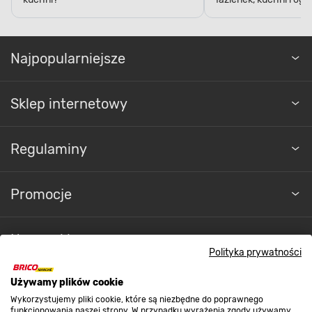
Najpopularniejsze
Sklep internetowy
Regulaminy
Promocje
Nasze sklepy
Polityka prywatności
O nas
Używamy plików cookie
Wykorzystujemy pliki cookie, które są niezbędne do poprawnego
funkcjonowania naszej strony. W przypadku wyrażenia zgody używamy