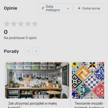
Data
Opinie
Dodaj opinię
malejąco
0
Na podstawie 0 opinii
Porady
Jak utrzymać porządek w małej
Tworzenie mozaiki - 
kuchni?
łazienek, kuchni i og