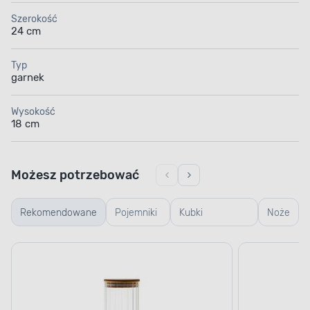
Szerokość
24 cm
Typ
garnek
Wysokość
18 cm
Możesz potrzebować
Rekomendowane
Pojemniki
Kubki
Noże
szklane
termiczne i
termosy