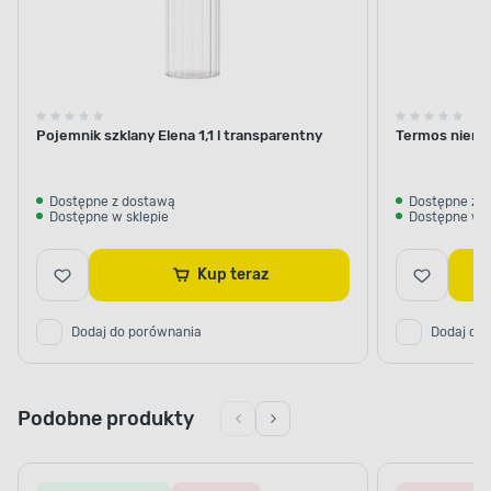
Pojemnik szklany Elena 1,1 l transparentny
Termos nierdz
Dostępne z dostawą
Dostępne z 
Dostępne w sklepie
Dostępne w s
Kup teraz
Dodaj do porównania
Dodaj do
Podobne produkty