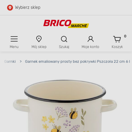
Wybierz sklep
Przejdź do głównej zawartości
Przejdź do wyszukiwarki
0
Menu
Mój sklep
Szukaj
Moje konto
Koszyk
Przejdź do kontaktu
>
Garnki
>
Garnek emaliowany prosty bez pokrywki Pszczoła 22 cm 6 l