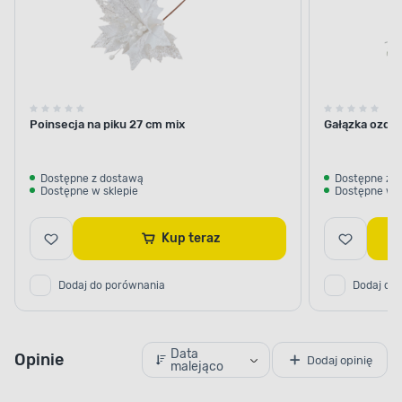
Poinsecja na piku 27 cm mix
Gałązka ozdo
Dostępne z dostawą
Dostępne z 
Dostępne w sklepie
Dostępne w s
Kup teraz
Dodaj do porównania
Dodaj do
Data
Opinie
Dodaj opinię
malejąco