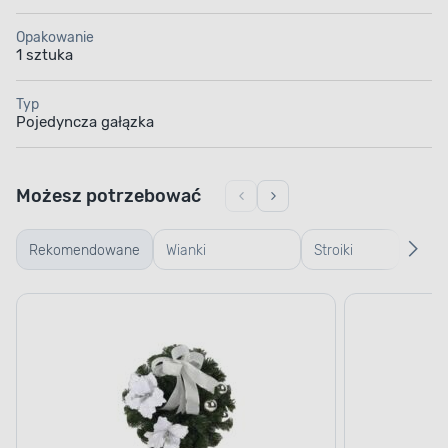
Opakowanie
1 sztuka
Typ
Pojedyncza gałązka
Możesz potrzebować
Rekomendowane
Wianki
Stroiki
Kokar
Bożonarodzeniowe
świąteczne
świą