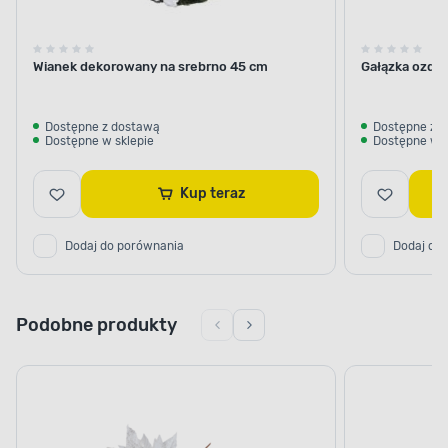
Wianek dekorowany na srebrno 45 cm
Gałązka ozdob
Dostępne z dostawą
Dostępne z 
Dostępne w sklepie
Dostępne w s
Kup teraz
Dodaj do porównania
Dodaj do
Podobne produkty