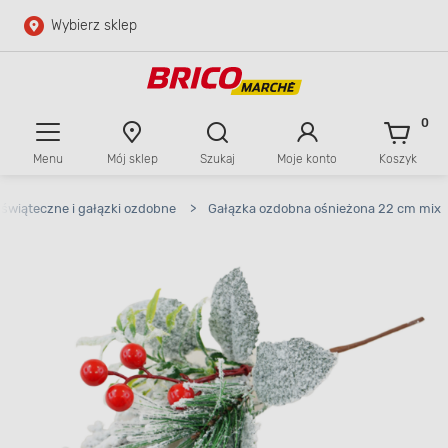
Wybierz sklep
Przejdź do głównej zawartości
Przejdź do wyszukiwarki
0
Menu
Mój sklep
Szukaj
Moje konto
Koszyk
Przejdź do kontaktu
i świąteczne i gałązki ozdobne
>
Gałązka ozdobna ośnieżona 22 cm mix