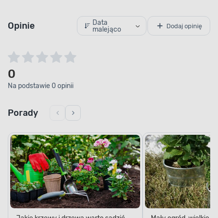
Data
Opinie
Dodaj opinię
malejąco
0
Na podstawie 0 opinii
Porady
Jakie krzewy i drzewa warto sadzić
Mały ogród, wielkie 
jesienią?