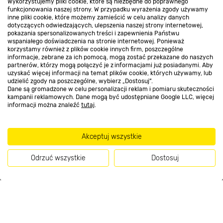
Wykorzystujemy pliki cookie, które są niezbędne do poprawnego
Kontakt do sklepu
funkcjonowania naszej strony. W przypadku wyrażenia zgody używamy
inne pliki cookie, które możemy zamieścić w celu analizy danych
dotyczących odwiedzających, ulepszenia naszej strony internetowej,
pokazania spersonalizowanych treści i zapewnienia Państwu
Strefa biznesu
wspaniałego doświadczenia na stronie internetowej. Ponieważ
korzystamy również z plików cookie innych firm, poszczególne
informacje, zebrane za ich pomocą, mogą zostać przekazane do naszych
partnerów, którzy mogą połączyć je z informacjami już posiadanymi. Aby
uzyskać więcej informacji na temat plików cookie, których używamy, lub
udzielić zgody na poszczególne, wybierz „Dostosuj”.
Dołącz do nas
Dane są gromadzone w celu personalizacji reklam i pomiaru skuteczności
kampanii reklamowych. Dane mogą być udostępniane Google LLC, więcej
informacji można znaleźć
tutaj
.
Metody płatności
Akceptuj wszystkie
Odrzuć wszystkie
Dostosuj
Informacje handlowe o towarach i ich cenach podane na stronach serwisu:
Kup teraz
https://www.bricomarche.pl/
nie stanowią oferty, a są wyłącznie
zaproszeniem do zawarcia umowy w rozumieniu art. 71 Kodeksu cywilnego.