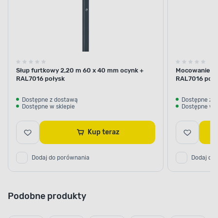
Słup furtkowy 2,20 m 60 x 40 mm ocynk +
Mocowanie d
RAL7016 połysk
RAL7016 poły
Dostępne z dostawą
Dostępne z 
Dostępne w sklepie
Dostępne w s
Kup teraz
Dodaj do porównania
Dodaj do
Podobne produkty