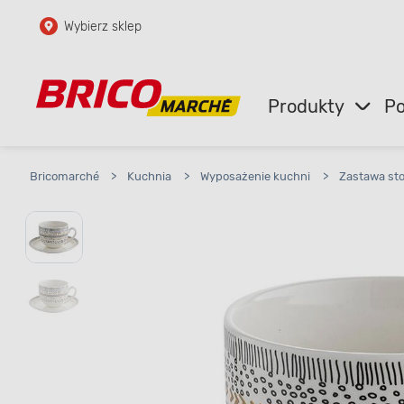
Wybierz sklep
Przejdź do głównej zawartości
Przejdź do wyszukiwarki
Produkty
Po
Przejdź do kontaktu
Bricomarché
>
Kuchnia
>
Wyposażenie kuchni
>
Zastawa st