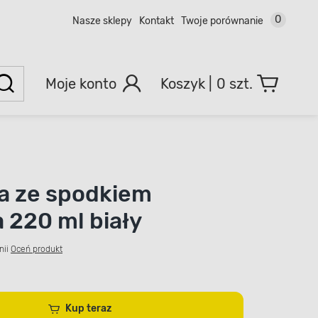
0
Nasze sklepy
Kontakt
Twoje porównanie
Moje konto
0 szt.
ka ze spodkiem
220 ml biały
nii
Oceń produkt
Kup teraz