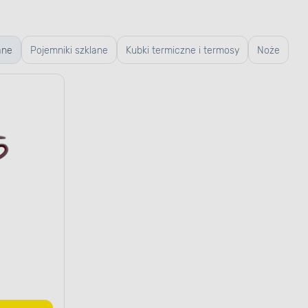
ane
Pojemniki szklane
Kubki termiczne i termosy
Noże