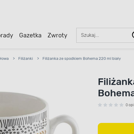
rady
Gazetka
Zwroty
ołowa
>
Filiżanki
>
Filiżanka ze spodkiem Bohema 220 ml biały
Filiżan
Bohema 
0 opi