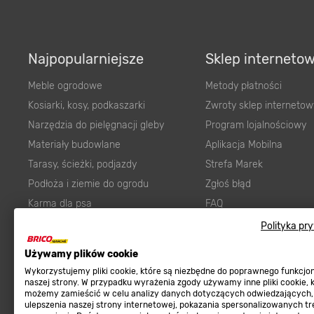
Najpopularniejsze
Sklep interneto
Meble ogrodowe
Metody płatności
Kosiarki, kosy, podkaszarki
Zwroty sklep internetow
Narzędzia do pielęgnacji gleby
Program lojalnościowy
Materiały budowlane
Aplikacja Mobilna
Tarasy, ścieżki, podjazdy
Strefa Marek
Podłoża i ziemie do ogrodu
Zgłoś błąd
Karma dla psa
FAQ
Ogród
Prawny obowiązek zape
Polityka pr
Farby wewnętrzne białe
zgodności towaru z um
Używamy plików cookie
Elektryka
Program Brico PRO
Wykorzystujemy pliki cookie, które są niezbędne do poprawnego funkcj
Panele
naszej strony. W przypadku wyrażenia zgody używamy inne pliki cookie, 
możemy zamieścić w celu analizy danych dotyczących odwiedzających,
Regulaminy
Elektronarzędzia
ulepszenia naszej strony internetowej, pokazania spersonalizowanych tre