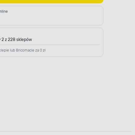
nline
 2 z 228 sklepów
lepie lub Bricomacie za 0 zł