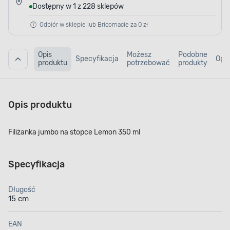
Dostępny w 1 z 228 sklepów
Odbiór w sklepie lub Bricomacie za 0 zł
Opis
Możesz
Podobne
Specyfikacja
Opin
produktu
potrzebować
produkty
Opis produktu
Filiżanka jumbo na stopce Lemon 350 ml
Specyfikacja
Długość
15 cm
EAN