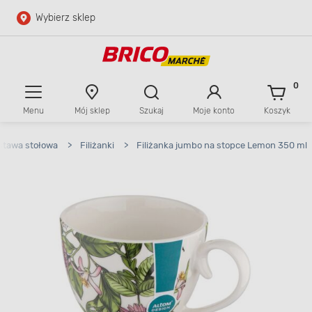
Wybierz sklep
Przejdź do głównej zawartości
Przejdź do wyszukiwarki
0
Menu
Mój sklep
Szukaj
Moje konto
Koszyk
Przejdź do kontaktu
stawa stołowa
>
Filiżanki
>
Filiżanka jumbo na stopce Lemon 350 ml