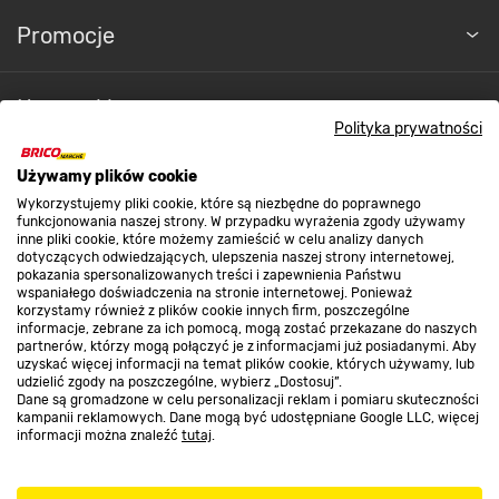
Promocje
Nasze sklepy
Polityka prywatności
O nas
Używamy plików cookie
Wykorzystujemy pliki cookie, które są niezbędne do poprawnego
funkcjonowania naszej strony. W przypadku wyrażenia zgody używamy
inne pliki cookie, które możemy zamieścić w celu analizy danych
Kontakt do sklepu
dotyczących odwiedzających, ulepszenia naszej strony internetowej,
pokazania spersonalizowanych treści i zapewnienia Państwu
wspaniałego doświadczenia na stronie internetowej. Ponieważ
korzystamy również z plików cookie innych firm, poszczególne
Strefa biznesu
informacje, zebrane za ich pomocą, mogą zostać przekazane do naszych
partnerów, którzy mogą połączyć je z informacjami już posiadanymi. Aby
uzyskać więcej informacji na temat plików cookie, których używamy, lub
udzielić zgody na poszczególne, wybierz „Dostosuj”.
Dane są gromadzone w celu personalizacji reklam i pomiaru skuteczności
Dołącz do nas
kampanii reklamowych. Dane mogą być udostępniane Google LLC, więcej
informacji można znaleźć
tutaj
.