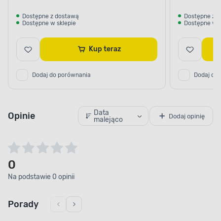
Dostępne z dostawą
Dostępne z 
Dostępne w sklepie
Dostępne w s
Kup teraz
Dodaj do porównania
Dodaj do
Data
Opinie
Dodaj opinię
malejąco
0
Na podstawie 0 opinii
Porady