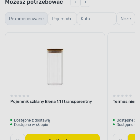
Możesz potrzebować
Rekomendowane
Pojemniki
Kubki
Noże
szklane
termiczne i
termosy
Pojemnik szklany Elena 1,1 l transparentny
Termos nierdz
Dostępne z dostawą
Dostępne z 
Dostępne w sklepie
Dostępne w s