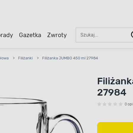
rady
Gazetka
Zwroty
ołowa
>
Filiżanki
>
Filiżanka JUMBO 450 ml 27984
Filiżan
27984
0 opi