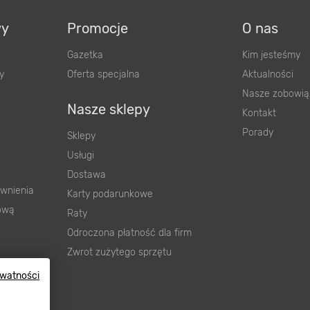
wy
Promocje
O nas
Gazetka
Kim jesteśmy
y
Oferta specjalna
Aktualności
Nasze zobowią
Nasze sklepy
Kontakt
Porady
Sklepy
Usługi
Dostawa
wnienia
Karty podarunkowe
ową
Raty
Odroczona płatność dla firm
Zwrot zużytego sprzętu
ywatności