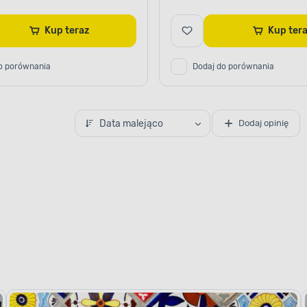
Kup teraz
Kup te
o porównania
Dodaj do porównania
Data malejąco
Dodaj opinię