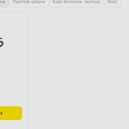
ane
Pojemniki szklane
Kubki termiczne i termosy
Noże
az