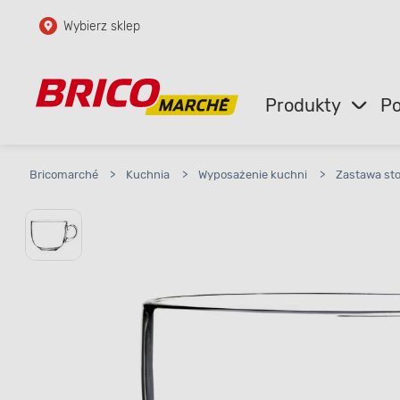
Wybierz sklep
Przejdź do głównej zawartości
Przejdź do wyszukiwarki
Produkty
Po
Przejdź do kontaktu
Bricomarché
>
Kuchnia
>
Wyposażenie kuchni
>
Zastawa st