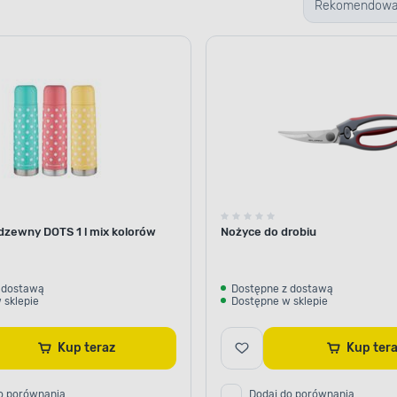
Rekomendow
dzewny DOTS 1 l mix kolorów
Nożyce do drobiu
 dostawą
Dostępne z dostawą
 sklepie
Dostępne w sklepie
Kup teraz
Kup ter
o porównania
Dodaj do porównania