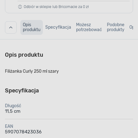
Odbiór w sklepie lub Bricomacie za 0 zł
Opis
Możesz
Podobne
Specyfikacja
Opin
produktu
potrzebować
produkty
Opis produktu
Filiżanka Curly 250 ml szary
Specyfikacja
Długość
11,5 cm
EAN
5907078423036