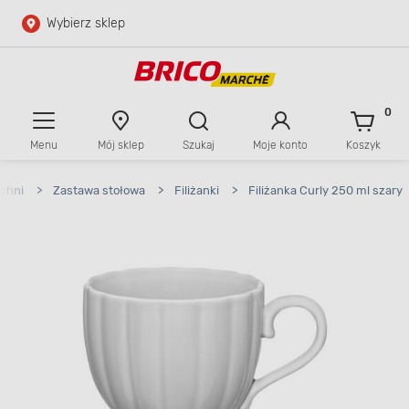
Wybierz sklep
Przejdź do głównej zawartości
Przejdź do wyszukiwarki
0
Menu
Mój sklep
Szukaj
Moje konto
Koszyk
Przejdź do kontaktu
chni
>
Zastawa stołowa
>
Filiżanki
>
Filiżanka Curly 250 ml szary