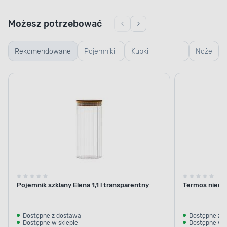
Możesz potrzebować
Rekomendowane
Pojemniki
Kubki
Noże
szklane
termiczne i
termosy
Pojemnik szklany Elena 1,1 l transparentny
Termos nierdz
Dostępne z dostawą
Dostępne z 
Dostępne w sklepie
Dostępne w s