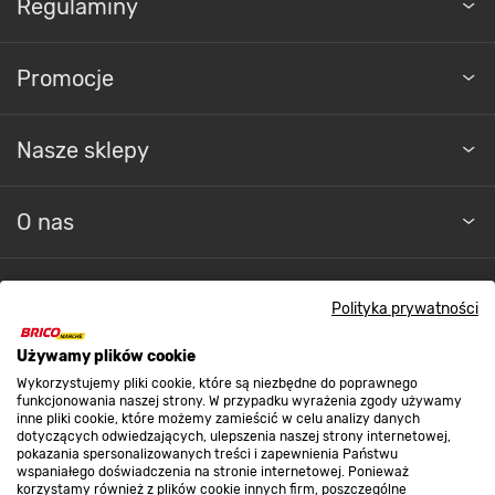
Promocje
Nasze sklepy
O nas
Kontakt do sklepu
Polityka prywatności
Strefa biznesu
Używamy plików cookie
Wykorzystujemy pliki cookie, które są niezbędne do poprawnego
funkcjonowania naszej strony. W przypadku wyrażenia zgody używamy
inne pliki cookie, które możemy zamieścić w celu analizy danych
Dołącz do nas
dotyczących odwiedzających, ulepszenia naszej strony internetowej,
pokazania spersonalizowanych treści i zapewnienia Państwu
wspaniałego doświadczenia na stronie internetowej. Ponieważ
korzystamy również z plików cookie innych firm, poszczególne