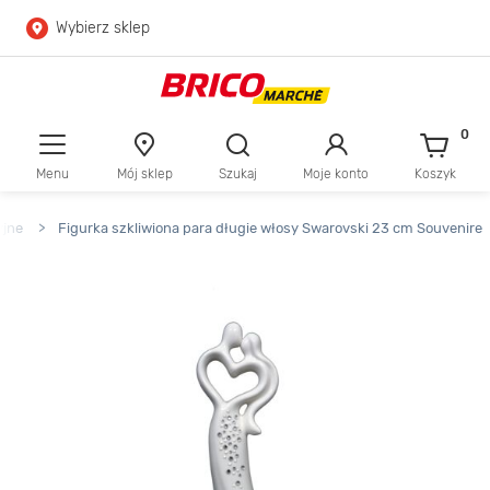
Wybierz sklep
Przejdź do głównej zawartości
Przejdź do wyszukiwarki
0
Menu
Mój sklep
Szukaj
Moje konto
Koszyk
Przejdź do kontaktu
yjne
>
Figurka szkliwiona para długie włosy Swarovski 23 cm Souvenire