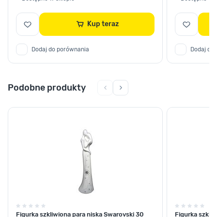
Kup teraz
Dodaj do porównania
Dodaj do
Podobne produkty
Figurka szkliwiona para niska Swarovski 30
Figurka szkli