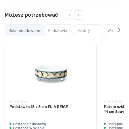
Możesz potrzebować
Rekomendowane
Podstawki
Patery
Wazony
dekoracyjne
dekoracyjne
szklane i
szkliwione
Podstawka 15 x 5 cm ELIA BEIGE
Patera szkliw
14 cm Souven
Dostępne z dostawą
Dostępne z 
Dostępne w sklepie
Dostępne w s