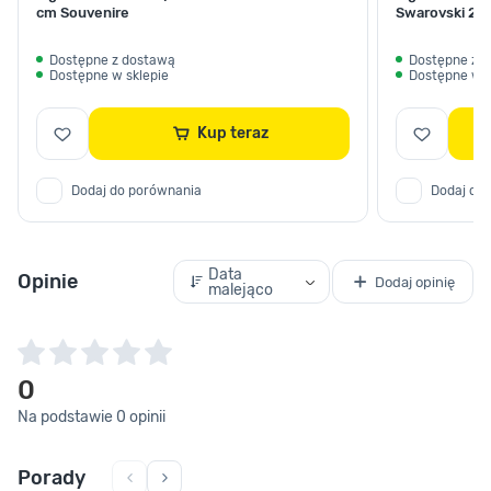
cm Souvenire
Swarovski 27
Dostępne z dostawą
Dostępne z 
Dostępne w sklepie
Dostępne w s
Kup teraz
Dodaj do porównania
Dodaj do
Data
Opinie
Dodaj opinię
malejąco
0
Na podstawie 0 opinii
Porady