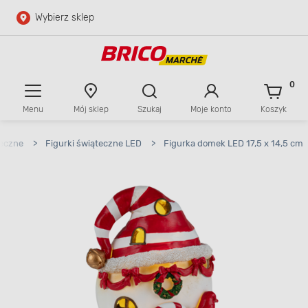
Wybierz sklep
Przejdź do głównej zawartości
Przejdź do wyszukiwarki
0
Menu
Mój sklep
Szukaj
Moje konto
Koszyk
Przejdź do kontaktu
teczne
>
Figurki świąteczne LED
>
Figurka domek LED 17,5 x 14,5 cm