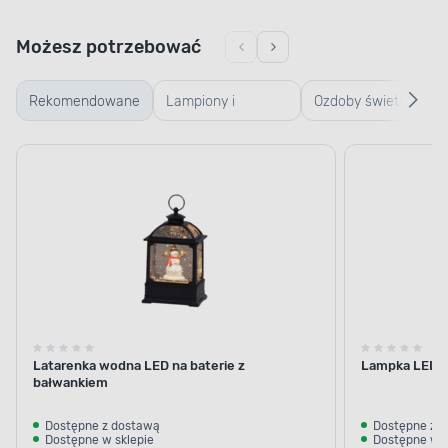
Możesz potrzebować
Rekomendowane
Lampiony i
Ozdoby świetlne
latarenki
bożonarodzeniowe
Bożonarodzeniowe
Latarenka wodna LED na baterie z
Lampka LED na
bałwankiem
Dostępne z dostawą
Dostępne z 
Dostępne w sklepie
Dostępne w s