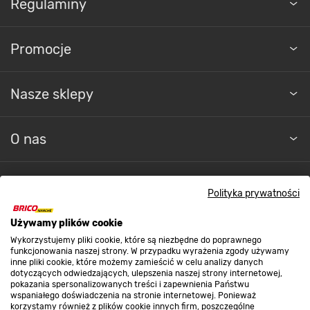
Promocje
Nasze sklepy
O nas
Kontakt do sklepu
Polityka prywatności
Strefa biznesu
Używamy plików cookie
Wykorzystujemy pliki cookie, które są niezbędne do poprawnego
funkcjonowania naszej strony. W przypadku wyrażenia zgody używamy
inne pliki cookie, które możemy zamieścić w celu analizy danych
Dołącz do nas
dotyczących odwiedzających, ulepszenia naszej strony internetowej,
pokazania spersonalizowanych treści i zapewnienia Państwu
wspaniałego doświadczenia na stronie internetowej. Ponieważ
korzystamy również z plików cookie innych firm, poszczególne