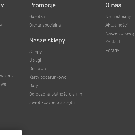
wy
Promocje
O nas
Gazetka
Kim jesteśmy
y
Oferta specjalna
Aktualności
Nasze zobowią
Nasze sklepy
Kontakt
Porady
Sklepy
Usługi
Dostawa
wnienia
Karty podarunkowe
ową
Raty
Odroczona płatność dla firm
Zwrot zużytego sprzętu