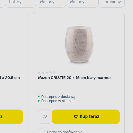
Patery
Wazony
Wazony
Lampiony
e
dekoracyjne
ceramiczne
szklane i
i latarenki
szkliwione
 x 20,5 cm
Wazon CRISTIE 20 x 16 cm biały marmur
Dostępne z dostawą
Dostępne w sklepie
raz
Kup teraz
Dodaj do porównania