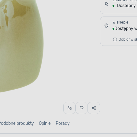
Zamówienie o
Dostępny
W sklepie
Dostępny w
Odbiór w sk
Podobne produkty
Opinie
Porady