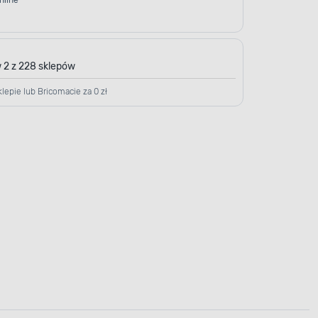
nline
 2 z 228 sklepów
lepie lub Bricomacie za 0 zł