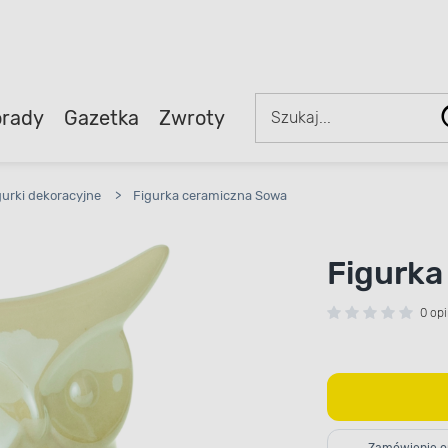
rady
Gazetka
Zwroty
gurki dekoracyjne
>
Figurka ceramiczna Sowa
Figurka
0 opi