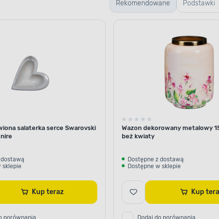
Rekomendowane
Podstawki
dekoracyjn
wiona salaterka serce Swarovski
Wazon dekorowany metalowy 15
nire
beż kwiaty
 dostawą
Dostępne z dostawą
 sklepie
Dostępne w sklepie
Kup teraz
Kup te
o porównania
Dodaj do porównania