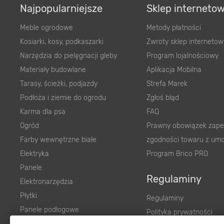
Najpopularniejsze
Sklep interneto
Meble ogrodowe
Metody płatności
Kosiarki, kosy, podkaszarki
Zwroty sklep internetow
Narzędzia do pielęgnacji gleby
Program lojalnościowy
Materiały budowlane
Aplikacja Mobilna
Tarasy, ścieżki, podjazdy
Strefa Marek
Podłoża i ziemie do ogrodu
Zgłoś błąd
Karma dla psa
FAQ
Ogród
Prawny obowiązek zape
Farby wewnętrzne białe
zgodności towaru z um
Elektryka
Program Brico PRO
Panele
Regulaminy
Elektronarzędzia
Płytki
Regulaminy
Panele podłogowe
Polityka prywatności
Płyty OSB/HDF