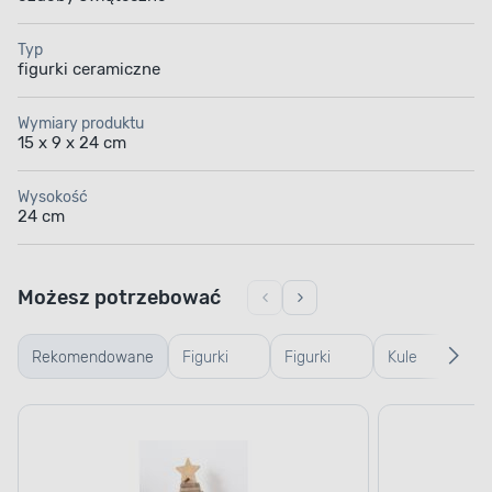
Typ
figurki ceramiczne
Wymiary produktu
15 x 9 x 24 cm
Wysokość
24 cm
Możesz potrzebować
Rekomendowane
Figurki
Figurki
Kule
Po
drewniane
szklane i
śnieżne
św
plastikowe