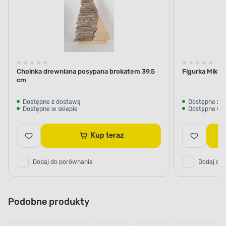
Choinka drewniana posypana brokatem 39,5
Figurka Mikoł
cm
Dostępne z dostawą
Dostępne z 
Dostępne w sklepie
Dostępne w s
Kup teraz
Dodaj do porównania
Dodaj do
Podobne produkty