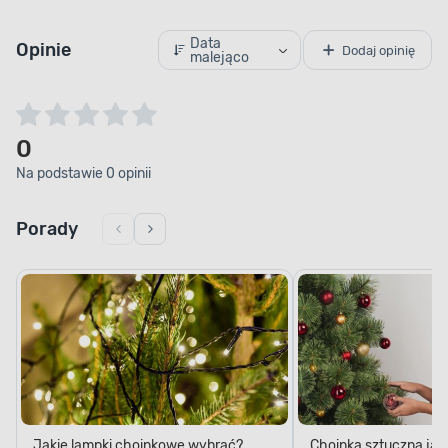
Data
Opinie
Dodaj opinię
malejąco
0
Na podstawie 0 opinii
Porady
Jakie lampki choinkowe wybrać?
Choinka sztuczna jak
Praktyczne porady
wybrać idealny model