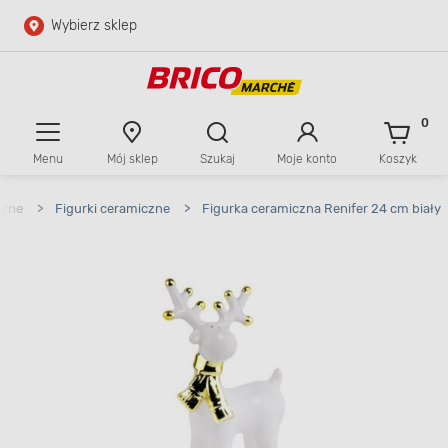
Wybierz sklep
Przejdź do głównej zawartości
Przejdź do wyszukiwarki
0
Menu
Mój sklep
Szukaj
Moje konto
Koszyk
Przejdź do kontaktu
czne
>
Figurki ceramiczne
>
Figurka ceramiczna Renifer 24 cm biały