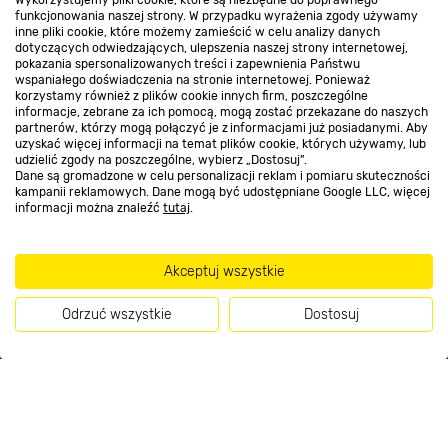
Wykorzystujemy pliki cookie, które są niezbędne do poprawnego
Kontakt do sklepu
funkcjonowania naszej strony. W przypadku wyrażenia zgody używamy
inne pliki cookie, które możemy zamieścić w celu analizy danych
dotyczących odwiedzających, ulepszenia naszej strony internetowej,
pokazania spersonalizowanych treści i zapewnienia Państwu
Strefa biznesu
wspaniałego doświadczenia na stronie internetowej. Ponieważ
korzystamy również z plików cookie innych firm, poszczególne
informacje, zebrane za ich pomocą, mogą zostać przekazane do naszych
partnerów, którzy mogą połączyć je z informacjami już posiadanymi. Aby
uzyskać więcej informacji na temat plików cookie, których używamy, lub
udzielić zgody na poszczególne, wybierz „Dostosuj”.
Dołącz do nas
Dane są gromadzone w celu personalizacji reklam i pomiaru skuteczności
kampanii reklamowych. Dane mogą być udostępniane Google LLC, więcej
informacji można znaleźć
tutaj
.
Metody płatności
Akceptuj wszystkie
Odrzuć wszystkie
Dostosuj
Informacje handlowe o towarach i ich cenach podane na stronach serwisu:
Kup teraz
https://www.bricomarche.pl/
nie stanowią oferty, a są wyłącznie
zaproszeniem do zawarcia umowy w rozumieniu art. 71 Kodeksu cywilnego.