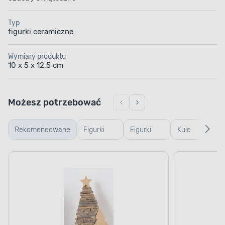
Typ
figurki ceramiczne
Wymiary produktu
10 x 5 x 12,5 cm
Możesz potrzebować
Rekomendowane
Figurki
Figurki
Kule
Po
drewniane
szklane i
śnieżne
św
plastikowe