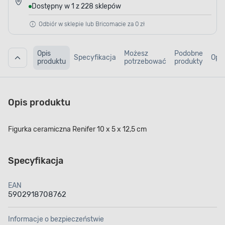
Dostępny w 1 z 228 sklepów
Odbiór w sklepie lub Bricomacie za 0 zł
Opis
Możesz
Podobne
Specyfikacja
Opin
produktu
potrzebować
produkty
Opis produktu
Figurka ceramiczna Renifer 10 x 5 x 12,5 cm
Specyfikacja
EAN
5902918708762
Informacje o bezpieczeństwie