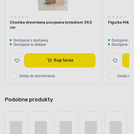
Choinka drewniana posypana brokatem 39,5
Figurka Mikoł
cm
Dostępne z dostawą
Dostępne z 
Dostępne w sklepie
Dostępne w s
Kup teraz
Dodaj do porównania
Dodaj do
Podobne produkty