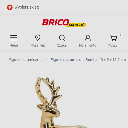
Wybierz sklep
Przejdź do głównej zawartości
Przejdź do wyszukiwarki
0
Menu
Mój sklep
Szukaj
Moje konto
Koszyk
Przejdź do kontaktu
>
Figurki ceramiczne
>
Figurka ceramiczna Renifer 10 x 5 x 12,5 cm