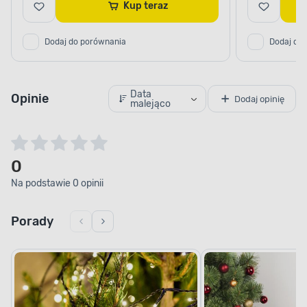
Kup teraz
Dodaj do porównania
Dodaj do
Data
Opinie
Dodaj opinię
malejąco
0
Na podstawie 0 opinii
Porady