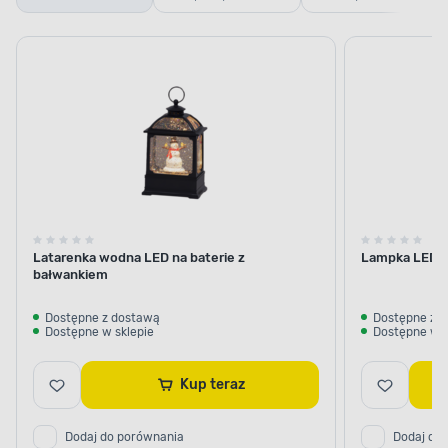
latarenki
bożonarodzeniowe
Bożonarodzeniowe
Latarenka wodna LED na baterie z
Lampka LED na
bałwankiem
Dostępne z dostawą
Dostępne z 
Dostępne w sklepie
Dostępne w s
Kup teraz
Dodaj do porównania
Dodaj do