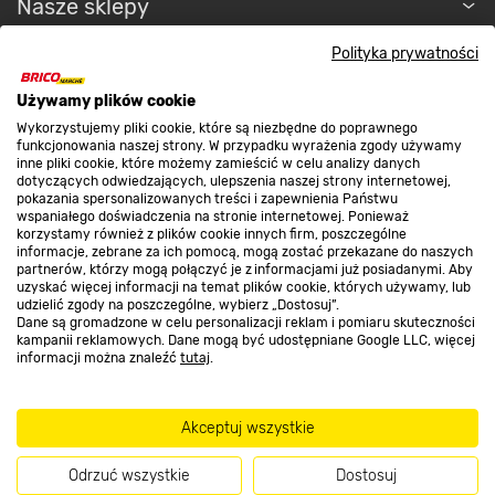
Nasze sklepy
Polityka prywatności
O nas
Używamy plików cookie
Wykorzystujemy pliki cookie, które są niezbędne do poprawnego
Kontakt do sklepu
funkcjonowania naszej strony. W przypadku wyrażenia zgody używamy
inne pliki cookie, które możemy zamieścić w celu analizy danych
dotyczących odwiedzających, ulepszenia naszej strony internetowej,
pokazania spersonalizowanych treści i zapewnienia Państwu
Strefa biznesu
wspaniałego doświadczenia na stronie internetowej. Ponieważ
korzystamy również z plików cookie innych firm, poszczególne
informacje, zebrane za ich pomocą, mogą zostać przekazane do naszych
partnerów, którzy mogą połączyć je z informacjami już posiadanymi. Aby
uzyskać więcej informacji na temat plików cookie, których używamy, lub
udzielić zgody na poszczególne, wybierz „Dostosuj”.
Dołącz do nas
Dane są gromadzone w celu personalizacji reklam i pomiaru skuteczności
kampanii reklamowych. Dane mogą być udostępniane Google LLC, więcej
informacji można znaleźć
tutaj
.
Metody płatności
Akceptuj wszystkie
Odrzuć wszystkie
Dostosuj