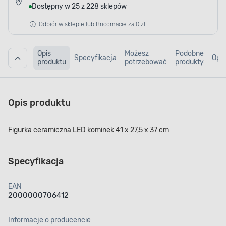
Dostępny w 25 z 228 sklepów
Odbiór w sklepie lub Bricomacie za 0 zł
Opis
Możesz
Podobne
Specyfikacja
Opin
produktu
potrzebować
produkty
Opis produktu
Figurka ceramiczna LED kominek 41 x 27,5 x 37 cm
Specyfikacja
EAN
2000000706412
Informacje o producencie