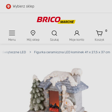
Wybierz sklep
Przejdź do głównej zawartości
Przejdź do wyszukiwarki
0
Menu
Mój sklep
Szukaj
Moje konto
Koszyk
Przejdź do kontaktu
ki świąteczne LED
>
Figurka ceramiczna LED kominek 41 x 27,5 x 37 cm