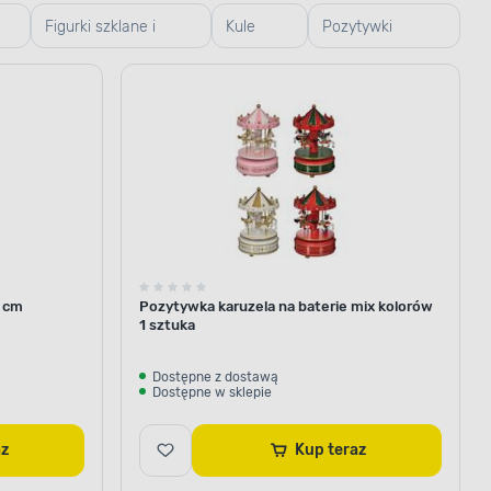
Figurki szklane i
Kule
Pozytywki
plastikowe
śnieżne
świąteczne
5 cm
Pozytywka karuzela na baterie mix kolorów
1 sztuka
Dostępne z dostawą
Dostępne w sklepie
raz
Kup teraz