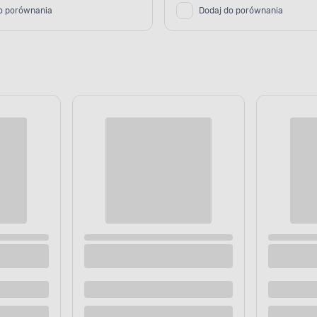
o porównania
Dodaj do porównania
amiczna Choinka szary 28,7 cm
Figurka ceramiczna Choinka beż
 dostawą
Dostępne z dostawą
 sklepie
Dostępne w sklepie