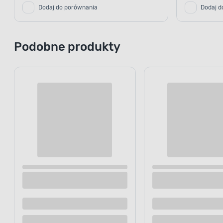
Dodaj do porównania
Dodaj d
Podobne produkty
Figurka ceramiczna Ptaszek 10 cm
Figurka cer
Dostępne z dostawą
Dostępne z
Dostępne w sklepie
Dostępne w