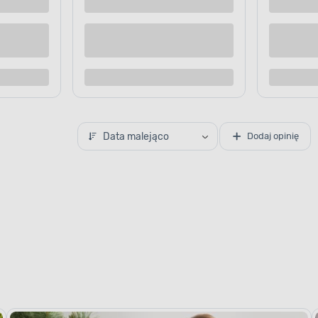
Kup teraz
Kup te
o porównania
Dodaj do porównania
Data malejąco
Dodaj opinię