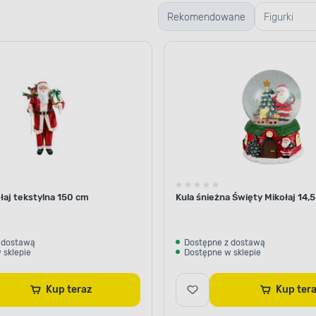
Rekomendowane
Figurki
drewniane
łaj tekstylna 150 cm
Kula śnieżna Święty Mikołaj 14,
 dostawą
Dostępne z dostawą
 sklepie
Dostępne w sklepie
Kup teraz
Kup te