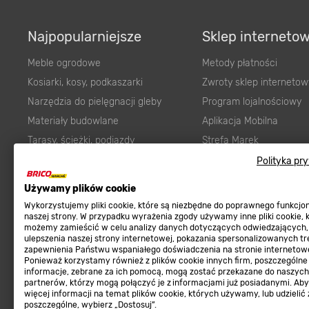
Najpopularniejsze
Sklep interneto
Meble ogrodowe
Metody płatności
Kosiarki, kosy, podkaszarki
Zwroty sklep internetow
Narzędzia do pielęgnacji gleby
Program lojalnościowy
Materiały budowlane
Aplikacja Mobilna
Tarasy, ścieżki, podjazdy
Strefa Marek
Podłoża i ziemie do ogrodu
Zgłoś błąd
Polityka pr
Karma dla psa
FAQ
Ogród
Prawny obowiązek zape
Używamy plików cookie
Farby wewnętrzne białe
zgodności towaru z um
Wykorzystujemy pliki cookie, które są niezbędne do poprawnego funkcj
naszej strony. W przypadku wyrażenia zgody używamy inne pliki cookie, 
Elektryka
Program Brico PRO
możemy zamieścić w celu analizy danych dotyczących odwiedzających,
ulepszenia naszej strony internetowej, pokazania spersonalizowanych tre
Panele
zapewnienia Państwu wspaniałego doświadczenia na stronie internetowe
Regulaminy
Ponieważ korzystamy również z plików cookie innych firm, poszczególne
Elektronarzędzia
informacje, zebrane za ich pomocą, mogą zostać przekazane do naszych
Płytki
partnerów, którzy mogą połączyć je z informacjami już posiadanymi. Ab
Regulaminy
więcej informacji na temat plików cookie, których używamy, lub udzielić
Panele podłogowe
Polityka prywatności
poszczególne, wybierz „Dostosuj”.