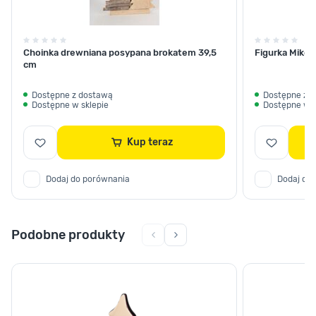
Choinka drewniana posypana brokatem 39,5
Figurka Mikoł
cm
Dostępne z dostawą
Dostępne z 
Dostępne w sklepie
Dostępne w s
Kup teraz
Dodaj do porównania
Dodaj do
Podobne produkty