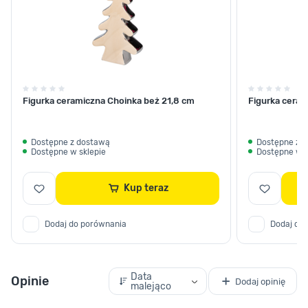
Figurka ceramiczna Choinka beż 21,8 cm
Figurka ceram
Dostępne z dostawą
Dostępne z 
Dostępne w sklepie
Dostępne w s
Kup teraz
Dodaj do porównania
Dodaj do
Data
Opinie
Dodaj opinię
malejąco