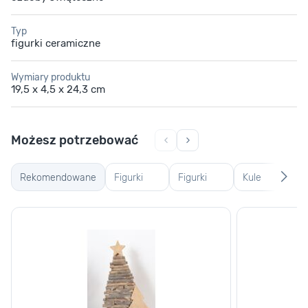
Typ
figurki ceramiczne
Wymiary produktu
19,5 x 4,5 x 24,3 cm
Możesz potrzebować
Rekomendowane
Figurki
Figurki
Kule
Po
drewniane
szklane i
śnieżne
św
plastikowe