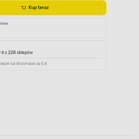
Kup teraz
nline
 6 z 228 sklepów
lepie lub Bricomacie za 0 zł