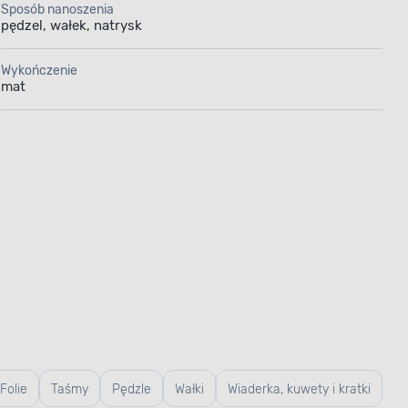
Sposób nanoszenia
Pro już
pędzel, wałek, natrysk
 musisz się
 za pomocą
Wykończenie
mat
środkiem
nej, która
Pojemność
Folie
Taśmy
Pędzle
Wałki
Wiaderka, kuwety i kratki