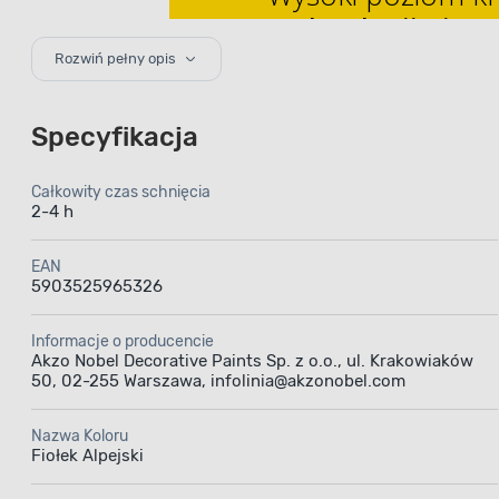
technologii Pigm
Rozwiń pełny opis
Specyfikacja
Całkowity czas schnięcia
2-4 h
Farba l
EAN
5903525965326
Informacje o producencie
to 
Akzo Nobel Decorative Paints Sp. z o.o., ul. Krakowiaków
50, 02-255 Warszawa, infolinia@akzonobel.com
Nazwa Koloru
Fiołek Alpejski
Farba la