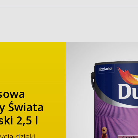
ksowa
y Świata
ki 2,5 l
cia dzięki