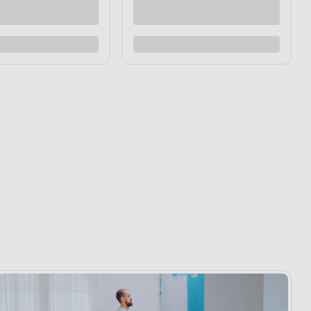
nsywny kolor ścian
zejściach między poszczególnymi
ożądany efekt, wystarczy nałożyć