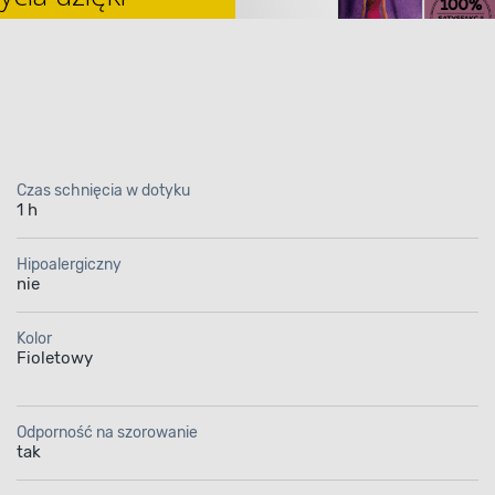
ent Pro
Czas schnięcia w dotyku
1 h
ateksowa Dulux Kolor
Hipoalergiczny
nie
Fiołek Alpejski 2,5 l
Kolor
sposób na głęboko ma
Fioletowy
wykończenie
Odporność na szorowanie
tak
teksowa Kolory Świata
zapewnia wysoki pozi