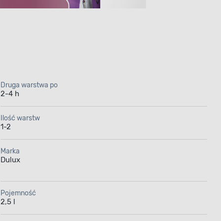
Druga warstwa po
2-4 h
y Świata
Ilość warstw
1-2
Marka
towe
Dulux
Pojemność
2,5 l
om krycia