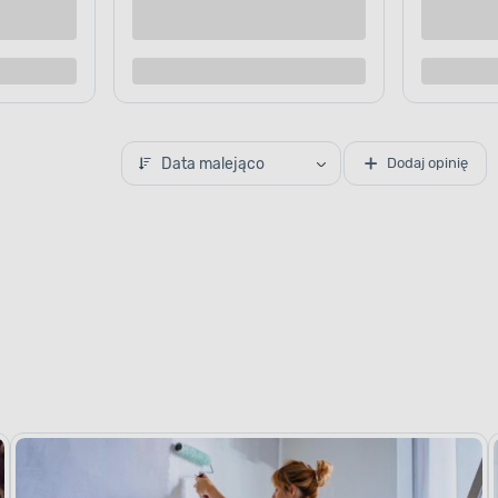
Data malejąco
Dodaj opinię
APLIKACJA FARBY
Idealnie inte
Zapomnij o widocznych pr
warstwami. Aby uzyskać p