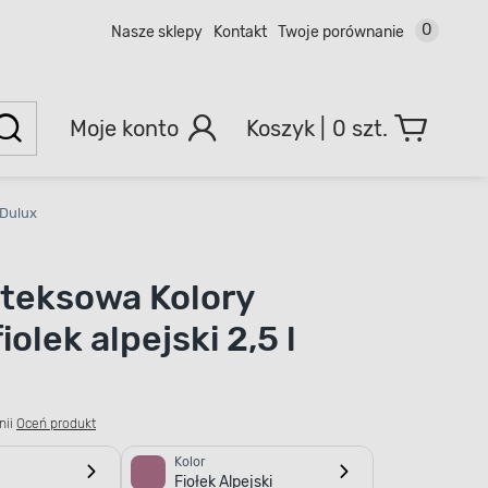
0
Nasze sklepy
Kontakt
Twoje porównanie
Moje konto
0 szt.
 Dulux
ateksowa Kolory
iolek alpejski 2,5 l
nii
Oceń produkt
Kolor
Fiołek Alpejski