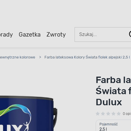
rady
Gazetka
Zwroty
ewnętrzne kolorowe
>
Farba lateksowa Kolory Świata fiolek alpejski 2,5 l
Farba l
Świata f
Dulux
0 opi
Pojemność
2,5 l