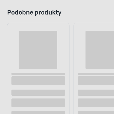
Podobne produkty
POWŁOK
Skuteczne 
Zapobiegnij kumulowaniu się wilgo
farba Dulux Kolory Świata Fiołe
bardzo dobrą przepuszczalnością 
że po jej nałożeniu ściany mogą s
Postaw na innowacyjne rozwiązani