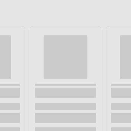
A PAROPRZEPUSZCZALNA
odprowadzanie
wilgoci
ci w murach.
Lateksowa
k Alpejski
cechuje się
pary wodnej, co oznacza,
wobodnie „oddychać”.
a.