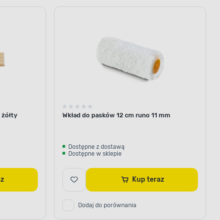
 PRO
ne krycie
 żółty
Wkład do pasków 12 cm runo 11 mm
ski Dulux Kolory Świata
oziom krycia. Technologia Pigment
kości pigmenty, dzięki czemu
poziom krycia przy zachowaniu
Dostępne z dostawą
Dostępne w sklepie
ej odporności na zmywanie
ęboko matowym wykończeniem
raz
Kup teraz
Dodaj do porównania