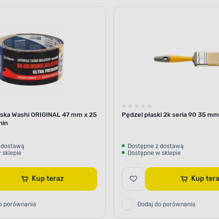
TECHNOLOGIA PIGMENT
Ponadprzecięt
ska Washi ORIGINAL 47 mm x 25
Pędzel płaski 2k seria 90 35 mm
Farba 2,5 l Fiołek Alpej
hin
zagwarantuje doskonały p
Pro zawiera najwyższej ja
emulsja zapewnia wysoki 
 dostawą
Dostępne z dostawą
 sklepie
Dostępne w sklepie
trwałości koloru i wysoki
zabrudzeń. Ciesz się gł
przez wiele lat.
Kup teraz
Kup te
o porównania
Dodaj do porównania