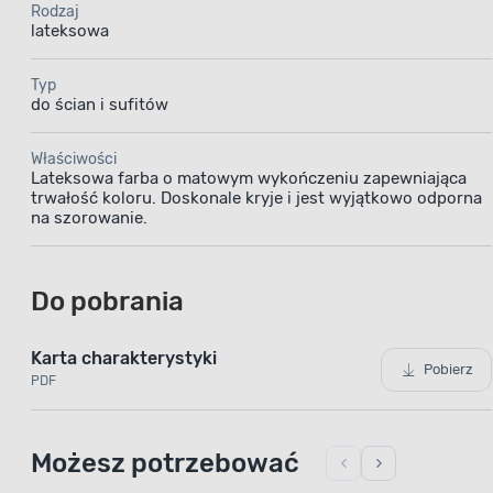
Rodzaj
i trwa
lateksowa
po nałożen
również m
Typ
do ścian i sufitów
suchej 
myjącym. 
Właściwości
Lateksowa farba o matowym wykończeniu zapewniająca
trwałość koloru. Doskonale kryje i jest wyjątkowo odporna
na szorowanie.
Do pobrania
Technologia Pigment
Karta charakterystyki
Pro
Pobierz
PDF
Możesz potrzebować