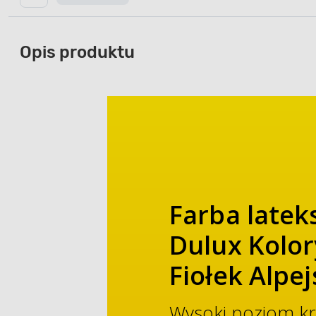
Opis produktu
Farba late
Dulux Kolor
Fiołek Alpejs
Wysoki poziom kry