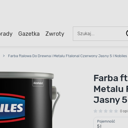
rady
Gazetka
Zwroty
>
Farba ftalowa Do Drewna i Metalu Ftalonal Czerwony Jasny 5 l Nobiles
Farba f
Metalu 
Jasny 5 
0 opi
Pojemność
5 l