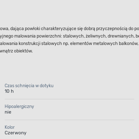
dowa, dająca powłoki charakteryzujące się dobrą przyczepnością do po
racyjnego malowania powierzchni: stalowych, żeliwnych, drewnianyc
malowania konstrukcji stalowych np. elementów metalowych balkonów,
wnątrz obiektów.
Czas schnięcia w dotyku
10 h
Hipoalergiczny
nie
Kolor
Czerwony