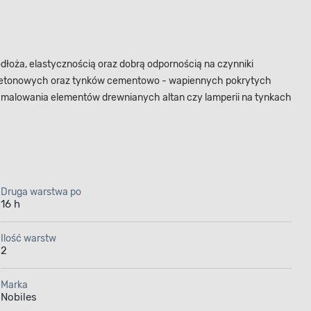
dłoża, elastycznością oraz dobrą odpornością na czynniki
h, betonowych oraz tynków cementowo - wapiennych pokrytych
 malowania elementów drewnianych altan czy lamperii na tynkach
Druga warstwa po
16 h
Ilość warstw
2
Marka
Nobiles