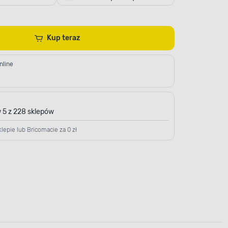
Kup teraz
nline
 5 z 228 sklepów
lepie lub Bricomacie za 0 zł