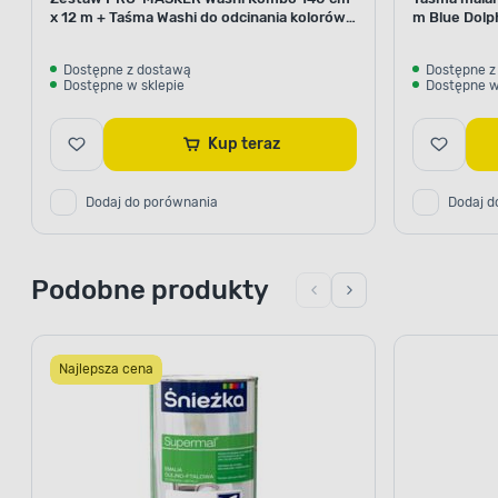
x 12 m + Taśma Washi do odcinania kolorów
m Blue Dolp
29 mm x 5 m Blue Dolphin
Dostępne z dostawą
Dostępne z
Dostępne w sklepie
Dostępne w
Kup teraz
Dodaj do porównania
Dodaj d
Podobne produkty
Najlepsza cena