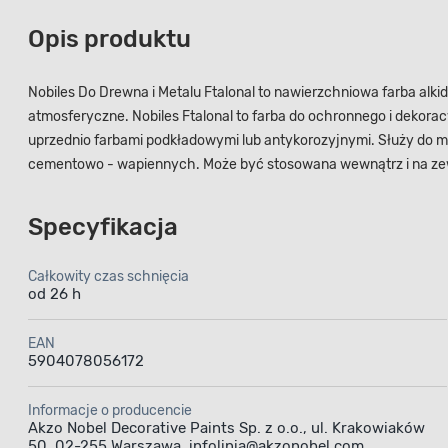
Opis produktu
Nobiles Do Drewna i Metalu Ftalonal to nawierzchniowa farba alki
atmosferyczne. Nobiles Ftalonal to farba do ochronnego i deko
uprzednio farbami podkładowymi lub antykorozyjnymi. Służy do 
cementowo - wapiennych. Może być stosowana wewnątrz i na ze
Specyfikacja
Całkowity czas schnięcia
od 26 h
EAN
5904078056172
Informacje o producencie
Akzo Nobel Decorative Paints Sp. z o.o., ul. Krakowiaków
50, 02-255 Warszawa, infolinia@akzonobel.com