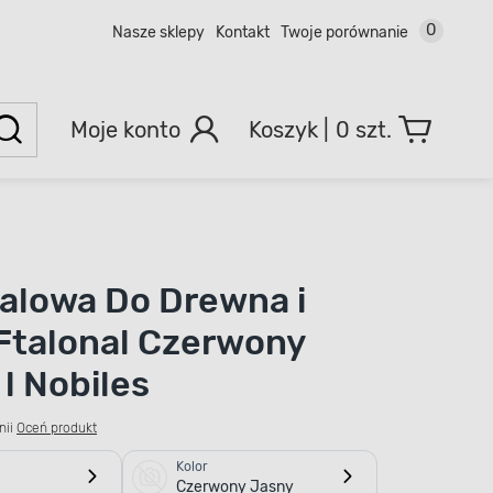
0
Nasze sklepy
Kontakt
Twoje porównanie
Moje konto
0 szt.
talowa Do Drewna i
Ftalonal Czerwony
l Nobiles
nii
Oceń produkt
Kolor
Czerwony Jasny