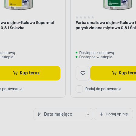
owa olejno-ftalowa Supermal
Farba emaliowa olejno-ftalowa
 0,8 l Śnieżka
połysk zielona miętowa 0,8 l Śn
 dostawą
Dostępne z dostawą
 sklepie
Dostępne w sklepie
Kup teraz
Kup te
o porównania
Dodaj do porównania
Data malejąco
Dodaj opinię