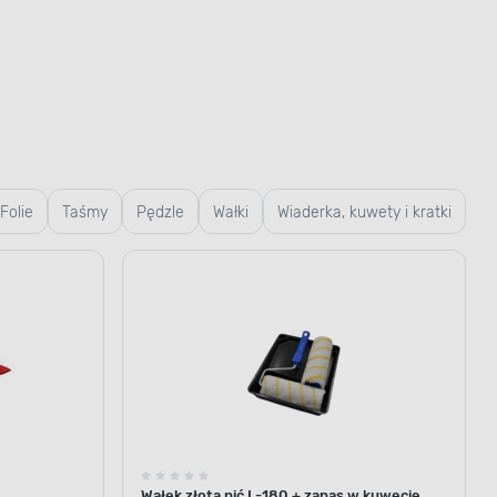
Folie
Taśmy
Pędzle
Wałki
Wiaderka, kuwety i kratki
Wałek złota nić L-180 + zapas w kuwecie