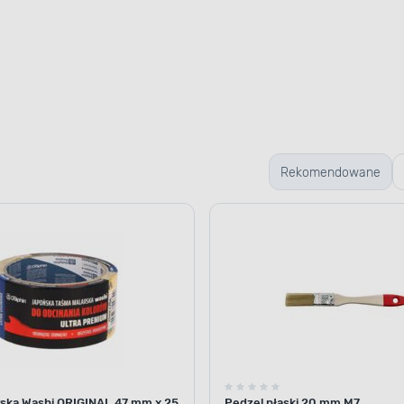
Rekomendowane
ska Washi ORIGINAL 47 mm x 25
Pędzel płaski 20 mm M7