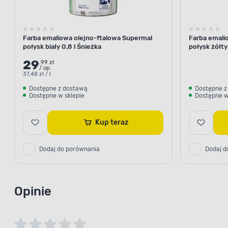
Farba emaliowa olejno-ftalowa Supermal
Farba emali
połysk biały 0,8 l Śnieżka
połysk żółty
29
.99 zł
/ op.
37,48 zł / l
Dostępne z dostawą
Dostępne z
Dostępne w sklepie
Dostępne w
Kup teraz
Dodaj do porównania
Dodaj d
Opinie