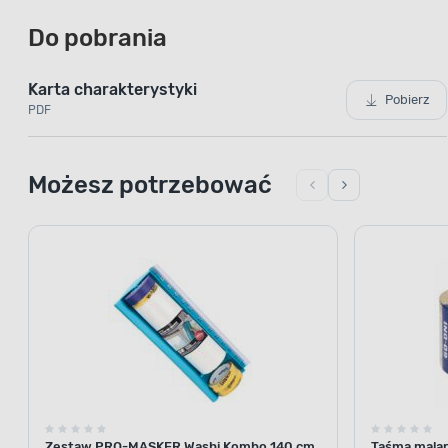
Do pobrania
Karta charakterystyki
Pobierz
PDF
Możesz potrzebować
Zestaw PRO-MASKER Washi Kombo 140 cm
Taśma malar