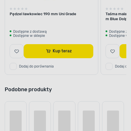
Pędzel ławkowiec 190 mm Uni Grade
Taśma malars
m Blue Dolphi
Dostępne z dostawą
Dostępne z 
Dostępne w sklepie
Dostępne w s
Kup teraz
Dodaj do porównania
Dodaj do
Podobne produkty