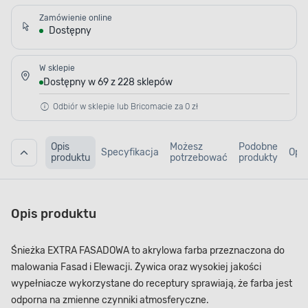
Zamówienie online
Dostępny
W sklepie
Dostępny w 69 z 228 sklepów
Odbiór w sklepie lub Bricomacie za 0 zł
Opis
Możesz
Podobne
Specyfikacja
Opin
produktu
potrzebować
produkty
Opis produktu
Śnieżka EXTRA FASADOWA to akrylowa farba przeznaczona do
malowania Fasad i Elewacji. Żywica oraz wysokiej jakości
wypełniacze wykorzystane do receptury sprawiają, że farba jest
odporna na zmienne czynniki atmosferyczne.