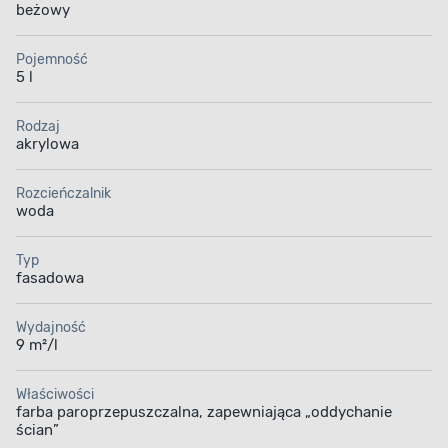
beżowy
Pojemność
5 l
Rodzaj
akrylowa
Rozcieńczalnik
woda
Typ
fasadowa
Wydajność
9 m²/l
Właściwości
farba paroprzepuszczalna, zapewniająca „oddychanie
ścian”