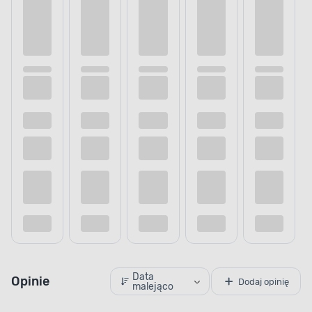
Data
Opinie
Dodaj opinię
malejąco