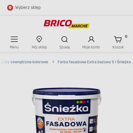
Wybierz sklep
Przejdź do głównej zawartości
Przejdź do wyszukiwarki
0
Menu
Mój sklep
Szukaj
Moje konto
Koszyk
Przejdź do kontaktu
Farby zewnętrzne kolorowe
>
Farba fasadowa Extra beżowy 5 l Śnieżka