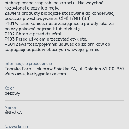
niebezpieczne respirabilne kropelki. Nie wdychać
rozpylonej cieczy lub mgły.
Zawiera produkty biobójcze stosowane do konserwacji
podczas przechowywania: C(M)IT/MIT (3:1).
P101 W razie konieczności zasięgnięcia porady lekarza
należy pokazać pojemnik lub etykietę.
P102 Chronić przed dziećmi.
P103 Przed użyciem przeczytać etykietę.
P501 Zawartość/pojemnik usuwać do zbiorników do
segregacji odpadów obecnych w swojej gminie.
Informacje o producencie
Fabryka Farb i Lakierów Śnieżka SA, ul. Chłodna 51, 00-867
Warszawa, karty@sniezka.com
Kolor
beżowy
Marka
ŚNIEŻKA
Nazwa koloru