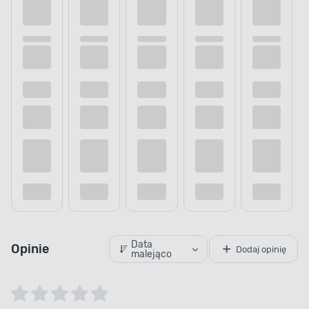
Data
Opinie
Dodaj opinię
malejąco