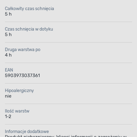
Całkowity czas schnięcia
5 h
Czas schnięcia w dotyku
5 h
Druga warstwa po
4 h
EAN
5903973037361
Hipoalergiczny
nie
Ilość warstw
1-2
Informacje dodatkowe