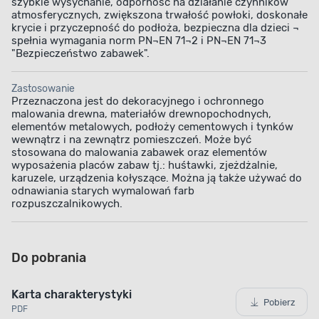
szybkie wysychanie, odporność na działanie czynników
atmosferycznych, zwiększona trwałość powłoki, doskonałe
krycie i przyczepność do podłoża, bezpieczna dla dzieci ¬
spełnia wymagania norm PN¬EN 71¬2 i PN¬EN 71¬3
"Bezpieczeństwo zabawek".
Zastosowanie
Przeznaczona jest do dekoracyjnego i ochronnego
malowania drewna, materiałów drewnopochodnych,
elementów metalowych, podłoży cementowych i tynków
wewnątrz i na zewnątrz pomieszczeń. Może być
stosowana do malowania zabawek oraz elementów
wyposażenia placów zabaw tj.: huśtawki, zjeżdżalnie,
karuzele, urządzenia kołyszące. Można ją także używać do
odnawiania starych wymalowań farb
rozpuszczalnikowych.
Do pobrania
Karta charakterystyki
Pobierz
PDF