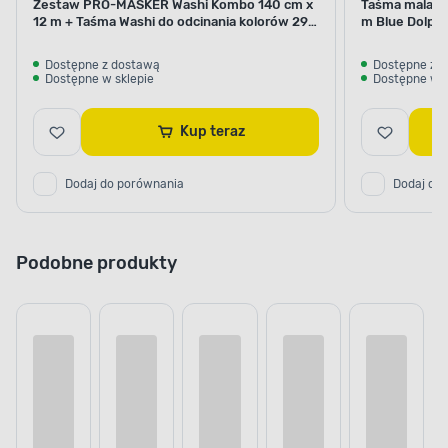
Zestaw PRO-MASKER Washi Kombo 140 cm x
Taśma malars
12 m + Taśma Washi do odcinania kolorów 29
m Blue Dolphi
mm x 5 m Blue Dolphin
Dostępne z dostawą
Dostępne z 
Dostępne w sklepie
Dostępne w s
Kup teraz
Dodaj do porównania
Dodaj do
Podobne produkty