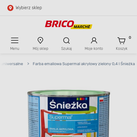
Wybierz sklep
Przejdź do głównej zawartości
Przejdź do wyszukiwarki
0
Menu
Mój sklep
Szukaj
Moje konto
Koszyk
Przejdź do kontaktu
 uniwersalne
>
Farba emaliowa Supermal akrylowy zielony 0,4 l Śnieżka