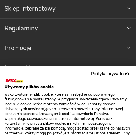
Sklep internetowy
Regulaminy
Promocje
Nasze sklepy
Polityka prywatności
O nas
Używamy plików cookie
Wykorzystujemy pliki cookie, które są niezbędne do poprawnego
funkcjonowania naszej strony. W przypadku wyrażenia zgody używamy
inne pliki cookie, które możemy zamieścić w celu analizy danych
Kontakt do sklepu
dotyczących odwiedzających, ulepszenia naszej strony internetowej,
pokazania spersonalizowanych treści i zapewnienia Państwu
wspaniałego doświadczenia na stronie internetowej. Ponieważ
korzystamy również z plików cookie innych firm, poszczególne
Strefa biznesu
informacje, zebrane za ich pomocą, mogą zostać przekazane do naszych
partnerów, którzy mogą połączyć je z informacjami już posiadanymi. Aby