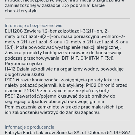
Produkt niebezpieczny. Więcej informacji o zagrożeniu w
zamieszczonej w zakładce „Do pobrania” karcie
charakterystyki.
Informacje o bezpieczeństwie
EUH208 Zawiera 1,2-benzoizotiazol-3(2H)-on, 2-
metyloizotiazol-3(2H)-on, masa poreakcyjna 5-chloro-2-
metylo-2H-izotiazol-3-onu i 2-metylo-2H-izotiazol-3-onu
(3:1). Może powodować wystąpienie reakcji alergicznej.
Zawiera produkty biobójcze stosowane do konserwacji
podczas przechowywania: BIT, MIT, C(M)IT/MIT (3:1),
Pirytionian cynku.
H412 Działa szkodliwie na organizmy wodne, powodując
długotrwałe skutki.
P101 W razie konieczności zasięgnięcia porady lekarza
należy pokazać pojemnik lub etykietę. P102 Chronić przed
dziećmi. P103 Przed użyciem przeczytać etykietę.
P501 Zawartość/pojemnik usuwać do zbiorników do
segregacji odpadów obecnych w swojej gminie.
Pomieszczenia zamknięte w trakcie prac malarskich i po
ich zakończeniu wietrzyć do zaniku zapachu.
Informacje o producencie
Fabryka Farb i Lakierów Śnieżka SA, ul. Chłodna 51, 00-867