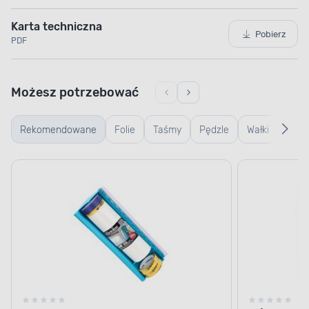
Karta techniczna
Pobierz
PDF
Możesz potrzebować
Rekomendowane
Folie
Taśmy
Pędzle
Wałki
Wiad
kuwe
kratk