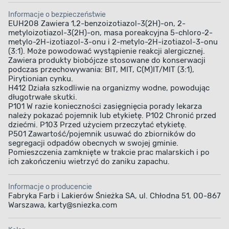
Informacje o bezpieczeństwie
EUH208 Zawiera 1,2-benzoizotiazol-3(2H)-on, 2-
metyloizotiazol-3(2H)-on, masa poreakcyjna 5-chloro-2-
metylo-2H-izotiazol-3-onu i 2-metylo-2H-izotiazol-3-onu
(3:1). Może powodować wystąpienie reakcji alergicznej.
Zawiera produkty biobójcze stosowane do konserwacji
podczas przechowywania: BIT, MIT, C(M)IT/MIT (3:1),
Pirytionian cynku.
H412 Działa szkodliwie na organizmy wodne, powodując
długotrwałe skutki.
P101 W razie konieczności zasięgnięcia porady lekarza
należy pokazać pojemnik lub etykietę. P102 Chronić przed
dziećmi. P103 Przed użyciem przeczytać etykietę.
P501 Zawartość/pojemnik usuwać do zbiorników do
segregacji odpadów obecnych w swojej gminie.
Pomieszczenia zamknięte w trakcie prac malarskich i po
ich zakończeniu wietrzyć do zaniku zapachu.
Informacje o producencie
Fabryka Farb i Lakierów Śnieżka SA, ul. Chłodna 51, 00-867
Warszawa, karty@sniezka.com