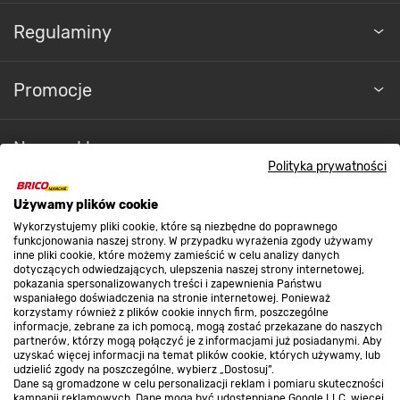
Regulaminy
Promocje
Nasze sklepy
Polityka prywatności
O nas
Używamy plików cookie
Wykorzystujemy pliki cookie, które są niezbędne do poprawnego
funkcjonowania naszej strony. W przypadku wyrażenia zgody używamy
inne pliki cookie, które możemy zamieścić w celu analizy danych
Kontakt do sklepu
dotyczących odwiedzających, ulepszenia naszej strony internetowej,
pokazania spersonalizowanych treści i zapewnienia Państwu
wspaniałego doświadczenia na stronie internetowej. Ponieważ
korzystamy również z plików cookie innych firm, poszczególne
Strefa biznesu
informacje, zebrane za ich pomocą, mogą zostać przekazane do naszych
partnerów, którzy mogą połączyć je z informacjami już posiadanymi. Aby
uzyskać więcej informacji na temat plików cookie, których używamy, lub
udzielić zgody na poszczególne, wybierz „Dostosuj”.
Dane są gromadzone w celu personalizacji reklam i pomiaru skuteczności
Dołącz do nas
kampanii reklamowych. Dane mogą być udostępniane Google LLC, więcej