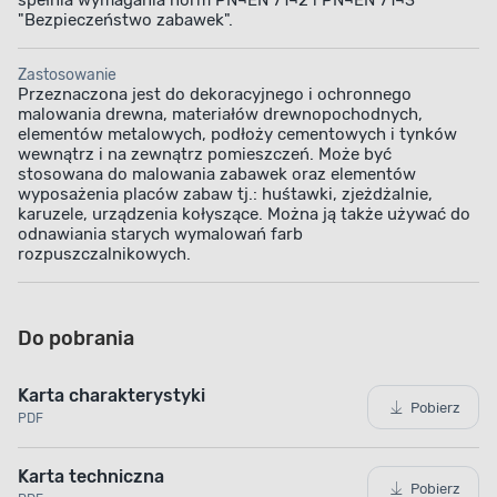
spełnia wymagania norm PN¬EN 71¬2 i PN¬EN 71¬3
"Bezpieczeństwo zabawek".
Zastosowanie
Przeznaczona jest do dekoracyjnego i ochronnego
malowania drewna, materiałów drewnopochodnych,
elementów metalowych, podłoży cementowych i tynków
wewnątrz i na zewnątrz pomieszczeń. Może być
stosowana do malowania zabawek oraz elementów
wyposażenia placów zabaw tj.: huśtawki, zjeżdżalnie,
karuzele, urządzenia kołyszące. Można ją także używać do
odnawiania starych wymalowań farb
rozpuszczalnikowych.
Do pobrania
Karta charakterystyki
Pobierz
PDF
Karta techniczna
Pobierz