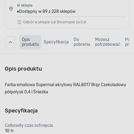
W sklepie
Dostępny w 89 z 228 sklepów
Odbiór w sklepie lub Bricomacie za 0 zł
Opis
Do
Możesz
Pod
Specyfikacja
produktu
pobrania
potrzebować
prod
Opis produktu
Farba emaliowa Supermal akrylowy RAL8017 Brąz Czekoladowy
półpołysk 0,4 l Śnieżka
Specyfikacja
Całkowity czas schnięcia
10 h