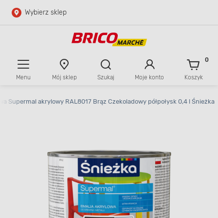
Wybierz sklep
Przejdź do głównej zawartości
Przejdź do wyszukiwarki
0
Menu
Mój sklep
Szukaj
Moje konto
Koszyk
Przejdź do kontaktu
wa Supermal akrylowy RAL8017 Brąz Czekoladowy półpołysk 0,4 l Śnieżka