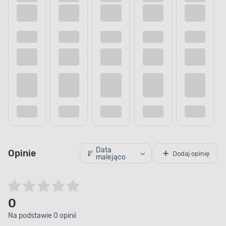
Data
Opinie
Dodaj opinię
malejąco
0
Na podstawie 0 opinii