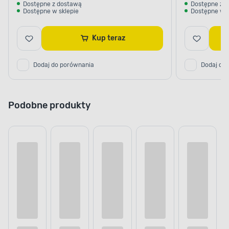
Dostępne z dostawą
Dostępne z 
Dostępne w sklepie
Dostępne w s
Kup teraz
Dodaj do porównania
Dodaj do
Podobne produkty