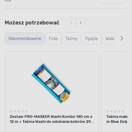
PDF
Możesz potrzebować
Rekomendowane
Folie
Taśmy
Pędzle
Wałki
Wiad
kuwe
kratk
Zestaw PRO-MASKER Washi Kombo 140 cm x
Taśma malars
12 m + Taśma Washi do odcinania kolorów 29
m Blue Dolphi
mm x 5 m Blue Dolphin