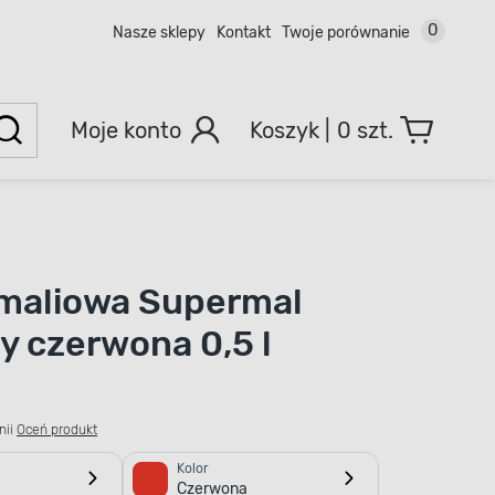
0
Nasze sklepy
Kontakt
Twoje porównanie
Moje konto
0 szt.
maliowa Supermal
y czerwona 0,5 l
a
nii
Oceń produkt
Kolor
Czerwona