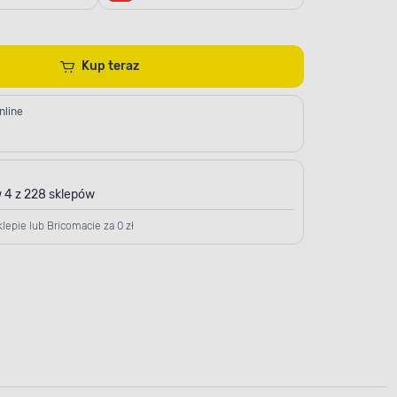
Kup teraz
nline
 4 z 228 sklepów
lepie lub Bricomacie za 0 zł