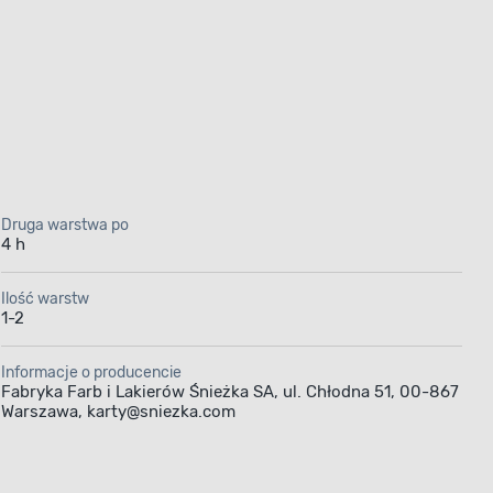
Druga warstwa po
4 h
Ilość warstw
1-2
Informacje o producencie
Fabryka Farb i Lakierów Śnieżka SA, ul. Chłodna 51, 00-867
Warszawa, karty@sniezka.com