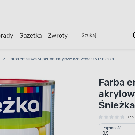
rady
Gazetka
Zwroty
>
Farba emaliowa Supermal akrylowy czerwona 0,5 l Śnieżka
Farba e
akrylow
Śnieżk
0 opi
Pojemność
0,5 l