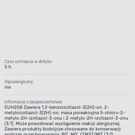
Czas schnięcia w dotyku
5 h
Hipoalergiczny
nie
Informacje o bezpieczeństwie
EUH208 Zawiera 1,2-benzoizotiazol-3(2H)-on, 2-
metyloizotiazol-3(2H)-on, masa poreakcyjna 5-chloro-2-
metylo-2H-izotiazol-3-onu i 2-metylo-2H-izotiazol-3-onu
(3:1). Może powodować wystąpienie reakcji alergicznej.
Zawiera produkty biobójcze stosowane do konserwacji
podczas przechowywania: BIT, MIT, C(M)IT/MIT (3:1),