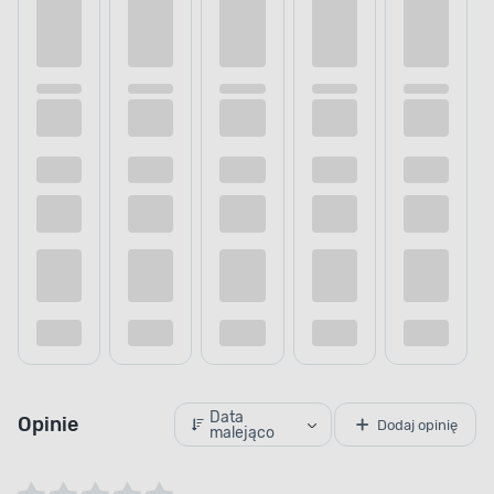
Data
Opinie
Dodaj opinię
malejąco