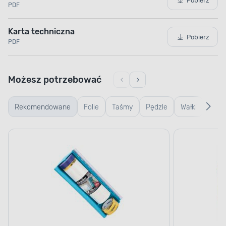
Pobierz
PDF
Karta techniczna
Pobierz
PDF
Możesz potrzebować
Rekomendowane
Folie
Taśmy
Pędzle
Wałki
Wiad
kuwe
kratk