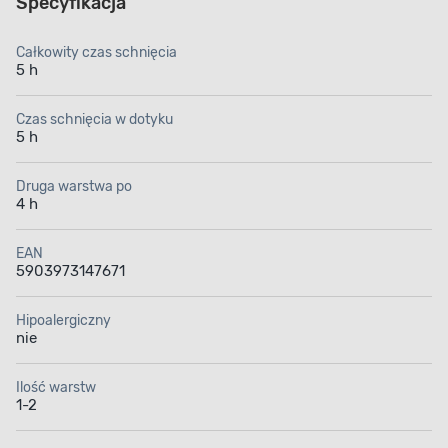
Specyfikacja
Całkowity czas schnięcia
5 h
Czas schnięcia w dotyku
5 h
Druga warstwa po
4 h
EAN
5903973147671
Hipoalergiczny
nie
Ilość warstw
1-2