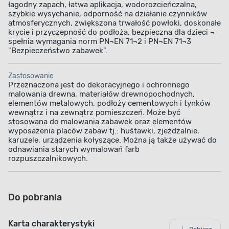
łagodny zapach, łatwa aplikacja, wodorozcieńczalna,
szybkie wysychanie, odporność na działanie czynników
atmosferycznych, zwiększona trwałość powłoki, doskonałe
krycie i przyczepność do podłoża, bezpieczna dla dzieci ¬
spełnia wymagania norm PN¬EN 71¬2 i PN¬EN 71¬3
"Bezpieczeństwo zabawek".
Zastosowanie
Przeznaczona jest do dekoracyjnego i ochronnego
malowania drewna, materiałów drewnopochodnych,
elementów metalowych, podłoży cementowych i tynków
wewnątrz i na zewnątrz pomieszczeń. Może być
stosowana do malowania zabawek oraz elementów
wyposażenia placów zabaw tj.: huśtawki, zjeżdżalnie,
karuzele, urządzenia kołyszące. Można ją także używać do
odnawiania starych wymalowań farb
rozpuszczalnikowych.
Do pobrania
Karta charakterystyki