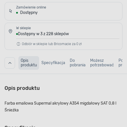
Zamówienie online
Dostępny
W sklepie
Dostępny w 3 z 228 sklepów
Odbiór w sklepie lub Bricomacie za 0 zł
Opis
Do
Możesz
Pod
Specyfikacja
produktu
pobrania
potrzebować
prod
Opis produktu
Farba emaliowa Supermal akrylowy A354 migdałowy SAT 0,8 l
Śnieżka