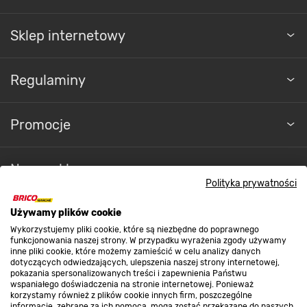
Sklep internetowy
Regulaminy
Promocje
Nasze sklepy
Polityka prywatności
O nas
Używamy plików cookie
Wykorzystujemy pliki cookie, które są niezbędne do poprawnego
funkcjonowania naszej strony. W przypadku wyrażenia zgody używamy
inne pliki cookie, które możemy zamieścić w celu analizy danych
Kontakt do sklepu
dotyczących odwiedzających, ulepszenia naszej strony internetowej,
pokazania spersonalizowanych treści i zapewnienia Państwu
wspaniałego doświadczenia na stronie internetowej. Ponieważ
korzystamy również z plików cookie innych firm, poszczególne
Strefa biznesu
informacje, zebrane za ich pomocą, mogą zostać przekazane do naszych