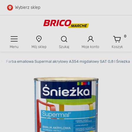
Wybierz sklep
Przejdź do głównej zawartości
Przejdź do wyszukiwarki
0
Menu
Mój sklep
Szukaj
Moje konto
Koszyk
Przejdź do kontaktu
>
Farba emaliowa Supermal akrylowy A354 migdałowy SAT 0,8 l Śnieżka