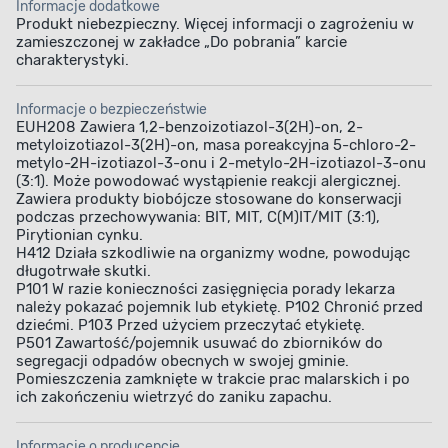
Informacje dodatkowe
Produkt niebezpieczny. Więcej informacji o zagrożeniu w
zamieszczonej w zakładce „Do pobrania” karcie
charakterystyki.
Informacje o bezpieczeństwie
EUH208 Zawiera 1,2-benzoizotiazol-3(2H)-on, 2-
metyloizotiazol-3(2H)-on, masa poreakcyjna 5-chloro-2-
metylo-2H-izotiazol-3-onu i 2-metylo-2H-izotiazol-3-onu
(3:1). Może powodować wystąpienie reakcji alergicznej.
Zawiera produkty biobójcze stosowane do konserwacji
podczas przechowywania: BIT, MIT, C(M)IT/MIT (3:1),
Pirytionian cynku.
H412 Działa szkodliwie na organizmy wodne, powodując
długotrwałe skutki.
P101 W razie konieczności zasięgnięcia porady lekarza
należy pokazać pojemnik lub etykietę. P102 Chronić przed
dziećmi. P103 Przed użyciem przeczytać etykietę.
P501 Zawartość/pojemnik usuwać do zbiorników do
segregacji odpadów obecnych w swojej gminie.
Pomieszczenia zamknięte w trakcie prac malarskich i po
ich zakończeniu wietrzyć do zaniku zapachu.
Informacje o producencie