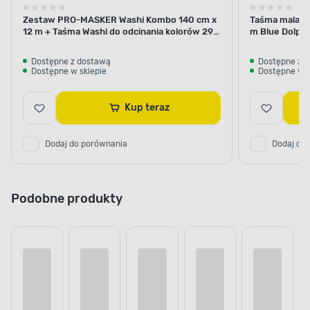
Zestaw PRO-MASKER Washi Kombo 140 cm x
Taśma malars
12 m + Taśma Washi do odcinania kolorów 29
m Blue Dolphi
mm x 5 m Blue Dolphin
Dostępne z dostawą
Dostępne z 
Dostępne w sklepie
Dostępne w s
Kup teraz
Dodaj do porównania
Dodaj do
Podobne produkty