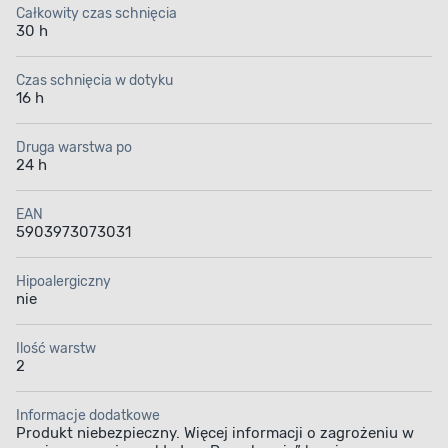
Całkowity czas schnięcia
dezynfekującymi. Dlatego produkt nadaje się
30 h
zarówno do malowania konstrukcji używanych
wewnątrz bądź na zewnątrz budynku, jak i pokoi
szpitalnych, sal lekcyjnych czy magazynów
Czas schnięcia w dotyku
do przechowywania żywności. Emalia zapewnia
16 h
wysoki poziom krycia oraz trwałe i żywe kolory,
a dzięki powłoce trudno zapalnej utrudnia
rozprzestrzenianie się ognia. Przeznaczona jest
Druga warstwa po
do dekoracyjno-ochronnego malowania drewna,
24 h
materiałów drewnopochodnych, elementów stalowych
i żeliwnych. Sprawdzi się również w pomieszczeniach
mieszkalnych.
EAN
5903973073031
Hipoalergiczny
nie
Ilość warstw
Preparat olejno-
Trudno zapalna
2
ftalowy
powłoka
Informacje dodatkowe
Produkt niebezpieczny. Więcej informacji o zagrożeniu w