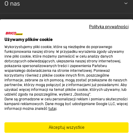
O nas
Kontakt do sklepu
Polityka prywatności
Używamy plików cookie
Strefa biznesu
Wykorzystujemy pliki cookie, które są niezbędne do poprawnego
funkcjonowania naszej strony. W przypadku wyrażenia zgody używamy
inne pliki cookie, które możemy zamieścić w celu analizy danych
dotyczących odwiedzających, ulepszenia naszej strony internetowej,
Dołącz do nas
pokazania spersonalizowanych treści i zapewnienia Państwu
wspaniałego doświadczenia na stronie internetowej. Ponieważ
korzystamy również z plików cookie innych firm, poszczególne
informacje, zebrane za ich pomocą, mogą zostać przekazane do naszych
partnerów, którzy mogą połączyć je z informacjami już posiadanymi. Aby
uzyskać więcej informacji na temat plików cookie, których używamy, lub
udzielić zgody na poszczególne, wybierz „Dostosuj”.
Metody płatności
Dane są gromadzone w celu personalizacji reklam i pomiaru skuteczności
kampanii reklamowych. Dane mogą być udostępniane Google LLC, więcej
informacji można znaleźć
tutaj
.
Akceptuj wszystkie
Informacje handlowe o towarach i ich cenach podane na stronach serwisu: