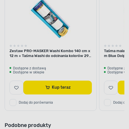
Zestaw PRO-MASKER Washi Kombo 140 cm x
Taśma malars
12 m + Taśma Washi do odcinania kolorów 29
m Blue Dolphi
APLIKACJA FARBY
mm x 5 m Blue Dolphin
Odpowiednio przygotowane
Dostępne z dostawą
Dostępne z 
Dostępne w sklepie
Dostępne w s
podłoże
Kup teraz
Zwiększ odporność podłoża na działanie
czynników mechanicznych i atmosferycznych.
Aby uzyskać pożądany efekt, wystarczy nałożyć
Dodaj do porównania
Dodaj do
wyłącznie 1-2 warstwy farby w odstępie
24 godzin, za pomocą wałka, pędzla lub natrysku
pneumatycznego i hydrodynamicznego. Produkt
Podobne produkty
możesz dodatkowo rozcieńczyć za pomocą