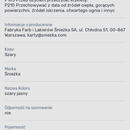
P103 Przed użyciem przeczytać etykietę.
P210 Przechowywać z dala od źródeł ciepła, gorących
powierzchni, źródeł iskrzenia, otwartego ognia i innyc
Informacje o producencie
Fabryka Farb i Lakierów Śnieżka SA, ul. Chłodna 51, 00-867
Warszawa, karty@sniezka.com
PREPARAT OLEJNO-FTALOWY
Kolor
Szary
Solidne powłoki
Marka
Preparat olejno-ftalowy jest produkowany z żywic
Śnieżka
ftalowych. Dzięki nim tworzy on bardzo mocne
powłoki na powierzchniach drewnianych oraz
Nazwa Koloru
przedmiotach metalowych. Odnawiane za jego
szary jasny
pomocą powierzchnie stają się odporne
na działanie środków dezynfekujących, czynników
atmosferycznych i ścieranie. Dodatkowo
Odporność na szorowanie
wytworzone powłoki przyczyniają się
nie
do sprawnego spływania wody z pomalowanej
powierzchni.
Pojemność