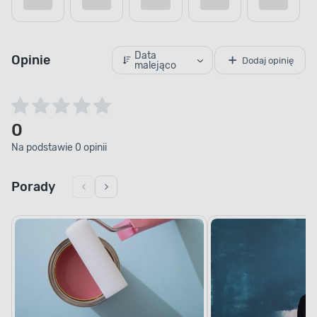
Data
Opinie
Dodaj opinię
malejąco
POJEMNOŚĆ
Wydajne malowanie
0
Zabezpiecz powierzchnie szybko i sprawnie.
Na podstawie 0 opinii
Farba została zamknięta w puszce o pojemności
wynoszącej 0,8 l, a jej wydajność wynosi 16 m² / l.
Dzięki temu w mgnieniu oka pomalujesz pożądaną
Porady
powierzchnię. Przekonaj się, że malowanie
dekoracyjno-ochronne wcale nie musi być
czasochłonne.