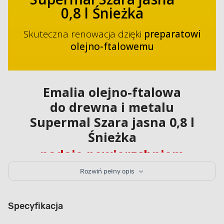
0,8 l Śnieżka
Skuteczna renowacja dzięki
preparatowi
olejno-ftalowemu
Emalia olejno-ftalowa
do drewna i metalu
Supermal Szara jasna 0,8 l
Śnieżka
nadaje powierzchniom
trudnopalną powłokę
Rozwiń pełny opis
Emalia olejno-ftalowa do drewna i metalu Supermal
Specyfikacja
Szara jasna 0,8 l Śnieżka pozwala na skuteczne
zabezpieczenie powierzchni przed czynnikami
mechanicznymi, atmosferycznymi i środkami