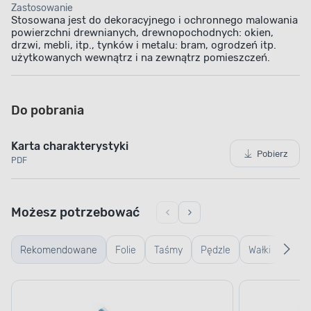
TRUDNO ZAPALNA POWŁOKA
Zastosowanie
Maksymalne bezpieczeństwo
Stosowana jest do dekoracyjnego i ochronnego malowania
powierzchni drewnianych, drewnopochodnych: okien,
drzwi, mebli, itp., tynków i metalu: bram, ogrodzeń itp.
użytkowanych wewnątrz i na zewnątrz pomieszczeń.
Zadbaj o wysoki poziom bezpieczeństwa
w trakcie pożaru. Po nałożeniu farby, na ścianie
powstaje trudno zapalna powłoka o klasie palności
D-s1, d0. Dzięki temu podczas pożaru farba
Do pobrania
nie wytworzy cząsteczek mogących powodować
rozprzestrzenianie się ognia oraz poparzenia.
Karta charakterystyki
Pobierz
PDF
Możesz potrzebować
Rekomendowane
Folie
Taśmy
Pędzle
Wałki
Wiad
kuwe
kratk