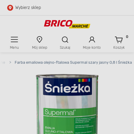
Wybierz sklep
Przejdź do głównej zawartości
Przejdź do wyszukiwarki
0
Menu
Mój sklep
Szukaj
Moje konto
Koszyk
Przejdź do kontaktu
lne
>
Farba emaliowa olejno-ftalowa Supermal szary jasny 0,8 l Śnieżka