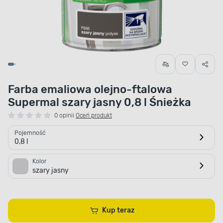
Farba emaliowa olejno-ftalowa
Supermal szary jasny 0,8 l Śnieżka
0 opinii
Oceń produkt
Pojemność
0,8 l
Kolor
szary jasny
Kup teraz