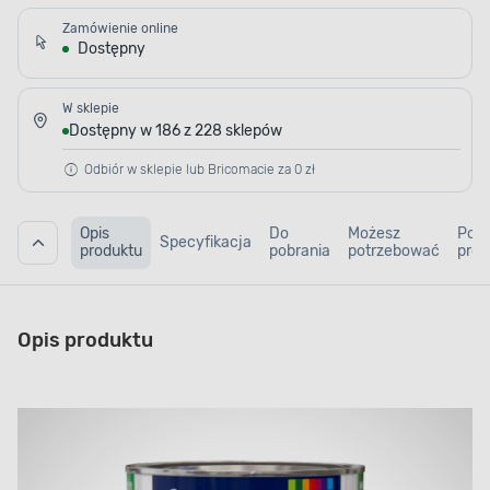
Zamówienie online
Dostępny
W sklepie
Dostępny w 186 z 228 sklepów
Odbiór w sklepie lub Bricomacie za 0 zł
Opis
Do
Możesz
Pod
Specyfikacja
produktu
pobrania
potrzebować
prod
Opis produktu