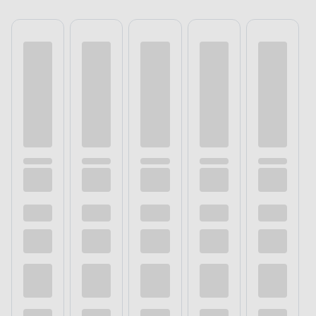
rozpuszczalnika do wyrobów ftalowych i olejnych
lub benzyną lakową do lepkości roboczej. Jednak,
co ważniejsze, w ciągu 16 godzin powierzchnia
będzie całkowicie sucha, a ty możesz
kontynuować prace.