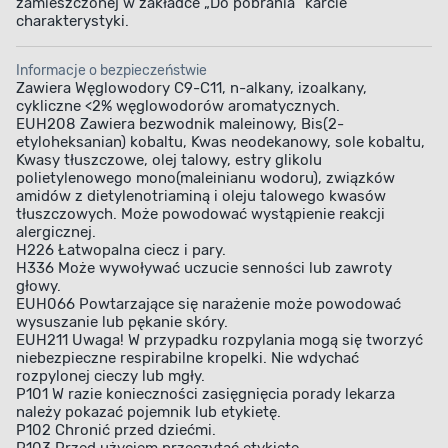
zamieszczonej w zakładce „Do pobrania” karcie
charakterystyki.
Informacje o bezpieczeństwie
Aplikacja farby
Pojemność
Zawiera Węglowodory C9-C11, n-alkany, izoalkany,
cykliczne <2% węglowodorów aromatycznych.
EUH208 Zawiera bezwodnik maleinowy, Bis(2-
etyloheksanian) kobaltu, Kwas neodekanowy, sole kobaltu,
Kwasy tłuszczowe, olej talowy, estry glikolu
polietylenowego mono(maleinianu wodoru), związków
amidów z dietylenotriaminą i oleju talowego kwasów
tłuszczowych. Może powodować wystąpienie reakcji
alergicznej.
H226 Łatwopalna ciecz i pary.
H336 Może wywoływać uczucie senności lub zawroty
głowy.
EUH066 Powtarzające się narażenie może powodować
wysuszanie lub pękanie skóry.
EUH211 Uwaga! W przypadku rozpylania mogą się tworzyć
niebezpieczne respirabilne kropelki. Nie wdychać
rozpylonej cieczy lub mgły.
P101 W razie konieczności zasięgnięcia porady lekarza
należy pokazać pojemnik lub etykietę.
P102 Chronić przed dziećmi.