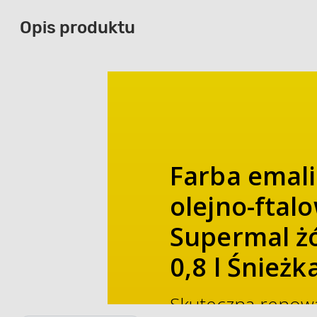
Opis produktu
Farba emal
olejno-ftal
Supermal żó
0,8 l Śnieżk
Skuteczna renowa