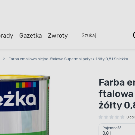
rady
Gazetka
Zwroty
>
Farba emaliowa olejno-ftalowa Supermal połysk żółty 0,8 l Śnieżka
Farba e
ftalowa
żółty 0,
0 opi
Pojemność
0,8 l