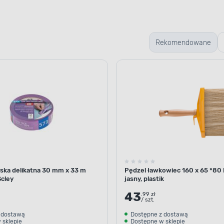
Rekomendowane
UDNO ZAPALNA POWŁOKA
ezpieczeństwo
ska delikatna 30 mm x 33 m
Pędzel ławkowiec 160 x 65 *80
ństwa w trakcie pożaru.
Scley
jasny, plastik
staje trudno zapalna
43
.99 zł
. Dzięki temu podczas
/ szt.
eczek mogących
 dostawą
Dostępne z dostawą
 ognia oraz poparzenia.
 sklepie
Dostępne w sklepie