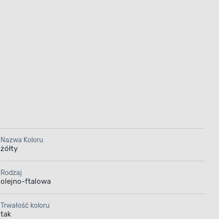
chodnych,
ukt tworzy
zapobiec
dporność
kt sprawdzi
szpitalach,
Nazwa Koloru
żółty
Pojemność
Rodzaj
olejno-ftalowa
Trwałość koloru
tak