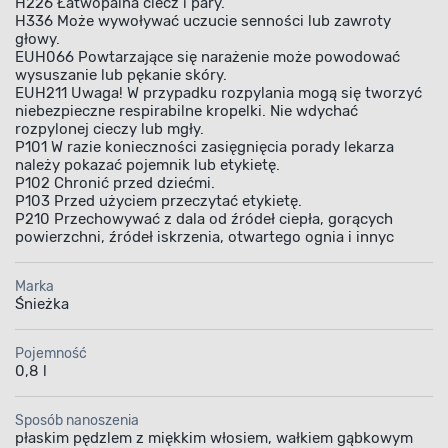
owierzchni drewnianych, materiałów drewnopo
H226 Łatwopalna ciecz i pary.
H336 Może wywoływać uczucie senności lub zawroty
 także elementów stalowych i żeliwnych. Prod
głowy.
zapalną powłokę, która podczas pożaru może 
EUH066 Powtarzające się narażenie może powodować
wysuszanie lub pękanie skóry.
strzenianiu się ognia. Ze względu na wysoką o
EUH211 Uwaga! W przypadku rozpylania mogą się tworzyć
i mechaniczne oraz środki dezynfekujące produ
niebezpieczne respirabilne kropelki. Nie wdychać
rozpylonej cieczy lub mgły.
lko w pomieszczeniach mieszkalnych, ale także 
P101 W razie konieczności zasięgnięcia porady lekarza
przychodniach, szkołach i przedszkolach.
należy pokazać pojemnik lub etykietę.
P102 Chronić przed dziećmi.
P103 Przed użyciem przeczytać etykietę.
P210 Przechowywać z dala od źródeł ciepła, gorących
powierzchni, źródeł iskrzenia, otwartego ognia i innyc
Marka
Śnieżka
Trudno zapalna
Aplikacja farby
powłoka
Pojemność
0,8 l
Sposób nanoszenia
płaskim pędzlem z miękkim włosiem, wałkiem gąbkowym