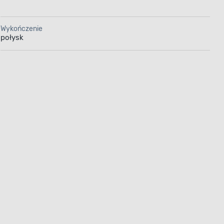
Wykończenie
połysk
OWY
ki
est produkowany z żywic ftalowych.
dzo mocne powłoki
anych oraz przedmiotach
a jego pomocą powierzchnie stają
środków dezynfekujących,
h i ścieranie. Dodatkowo
zyniają się do sprawnego
anej powierzchni.