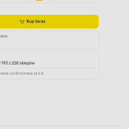
Kup teraz
nline
 193 z 228 sklepów
lepie lub Bricomacie za 0 zł