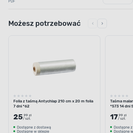
PDF
Możesz potrzebować
TR
Maksymalne b
Folia z taśmą Antychlap 210 cm x 20 m folia
Taśma malar
Zadbaj o wysoki poziom bezpiecze
7 dni *62
*573 14 dni 
Po nałożeniu farby, na ścianie pow
25
17
.99 zł
.99 zł
powłoka o klasie palności D-s1, d0
/ szt.
/ szt.
pożaru farba nie wytworzy cząst
Dostępne z dostawą
Dostępne z
powodować rozprzestrzenianie się
Dostępne w sklepie
Dostępne w