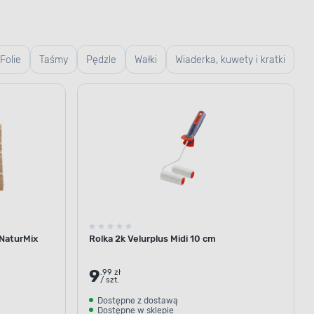
Folie
Taśmy
Pędzle
Wałki
Wiaderka, kuwety i kratki
 NaturMix
Rolka 2k Velurplus Midi 10 cm
9
.99 zł
/ szt.
Dostępne z dostawą
Dostępne w sklepie