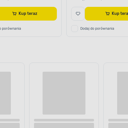
Kup teraz
Kup te
o porównania
Dodaj do porównania
APLIKACJA FARBY
Odpowiednio 
podłoże
Zwiększ odporność podłoż
mechanicznych i atmosfer