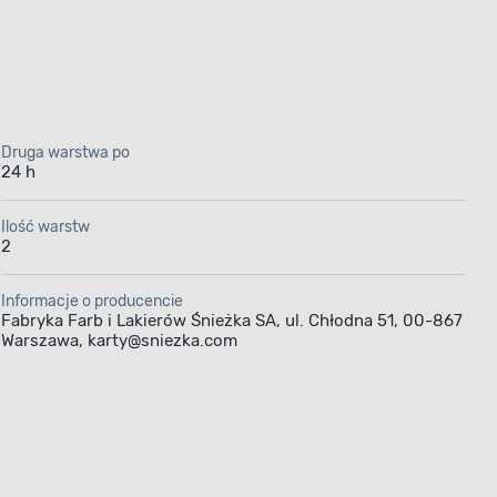
Druga warstwa po
24 h
 Supermal
Ilość warstw
2
Informacje o producencie
yskiem
Fabryka Farb i Lakierów Śnieżka SA, ul. Chłodna 51, 00-867
Warszawa, karty@sniezka.com
eżka jest
 zarówno
 odświeżysz