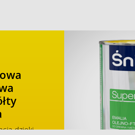
iowa
owa
łty
a
cja dzięki