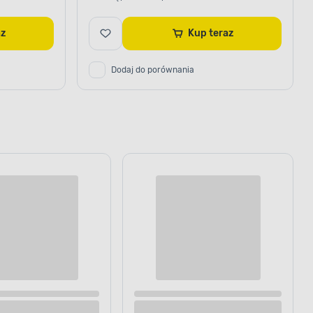
raz
Kup teraz
Dodaj do porównania
przygotowane
a na działanie czynników
ycznych. Aby uzyskać pożądany