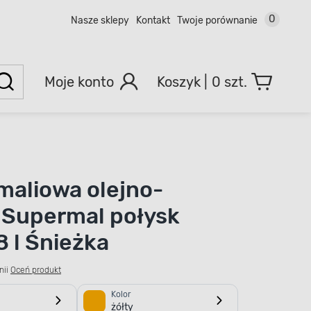
0
Nasze sklepy
Kontakt
Twoje porównanie
Moje konto
0 szt.
maliowa olejno-
 Supermal połysk
8 l Śnieżka
nii
Oceń produkt
Kolor
żółty