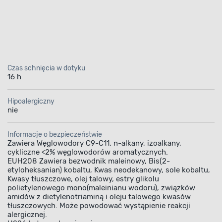
jno-ftalowemu
Czas schnięcia w dotyku
16 h
aliowa olejno-ftalowa
Hipoalergiczny
nie
żółty 0,8 l Śnieżka
Informacje o bezpieczeństwie
nia wykończenie z poł
Zawiera Węglowodory C9-C11, n-alkany, izoalkany,
cykliczne <2% węglowodorów aromatycznych.
EUH208 Zawiera bezwodnik maleinowy, Bis(2-
etyloheksanian) kobaltu, Kwas neodekanowy, sole kobaltu,
Kwasy tłuszczowe, olej talowy, estry glikolu
aliowa olejno-ftalowa Supermal żółty 0,8 l Śni
polietylenowego mono(maleinianu wodoru), związków
czona do dekoracyjno-ochronnego malowania
amidów z dietylenotriaminą i oleju talowego kwasów
tłuszczowych. Może powodować wystąpienie reakcji
jak i na zewnątrz pomieszczeń. Za jej pomocą
alergicznej.