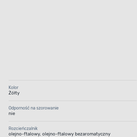
wygląd p
tynków, a
trudno 
rozprze
na czynnik
się nie ty
Kolor
Żółty
Preparat olejno-
ftalowy
Odporność na szorowanie
nie
Rozcieńczalnik
olejno-ftalowy, olejno-ftalowy bezaromatyczny