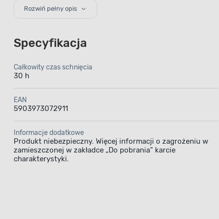
preparatowi ole
Rozwiń pełny opis
Specyfikacja
Całkowity czas schnięcia
30 h
Farba em
EAN
5903973072911
Informacje dodatkowe
zapew
Produkt niebezpieczny. Więcej informacji o zagrożeniu w
zamieszczonej w zakładce „Do pobrania” karcie
charakterystyki.
Farba em
przezna
wewnątrz, 