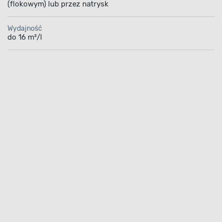
(flokowym) lub przez natrysk
Wydajność
do 16 m²/l
PREPARAT OLEJNO-FTAL
Solidne powło
Preparat olejno-ftalowy j
Dzięki nim tworzy on bar
na powierzchniach drewni
metalowych. Odnawiane z
się odporne na działanie 
czynników atmosferycznyc
wytworzone powłoki przyc
spływania wody z pomalow