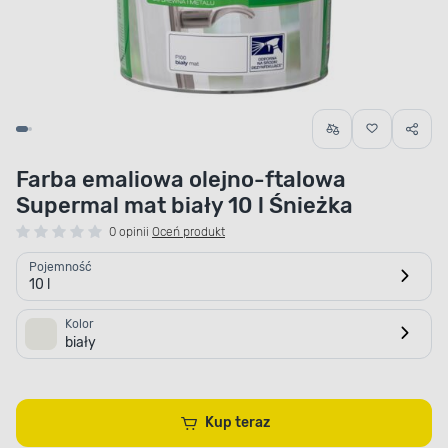
Farba emaliowa olejno-ftalowa
Supermal mat biały 10 l Śnieżka
0 opinii
Oceń produkt
Pojemność
10 l
Kolor
biały
Kup teraz