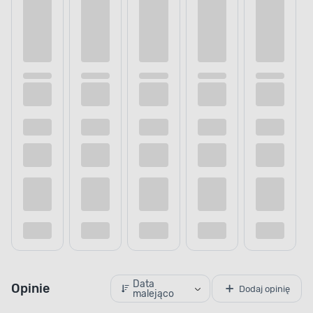
Data
Opinie
Dodaj opinię
malejąco