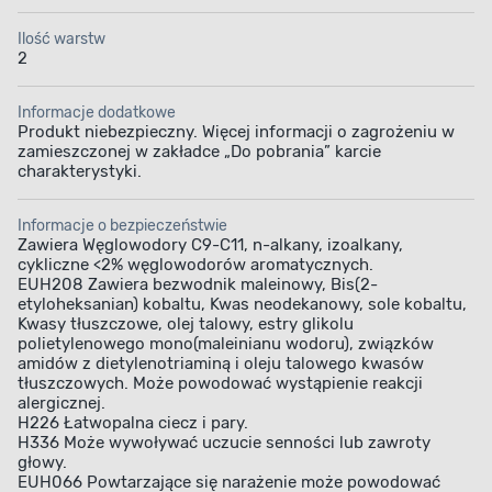
Ilość warstw
2
Informacje dodatkowe
Produkt niebezpieczny. Więcej informacji o zagrożeniu w
zamieszczonej w zakładce „Do pobrania” karcie
charakterystyki.
Informacje o bezpieczeństwie
Zawiera Węglowodory C9-C11, n-alkany, izoalkany,
cykliczne <2% węglowodorów aromatycznych.
EUH208 Zawiera bezwodnik maleinowy, Bis(2-
etyloheksanian) kobaltu, Kwas neodekanowy, sole kobaltu,
Kwasy tłuszczowe, olej talowy, estry glikolu
polietylenowego mono(maleinianu wodoru), związków
amidów z dietylenotriaminą i oleju talowego kwasów
tłuszczowych. Może powodować wystąpienie reakcji
alergicznej.
H226 Łatwopalna ciecz i pary.
H336 Może wywoływać uczucie senności lub zawroty
głowy.
EUH066 Powtarzające się narażenie może powodować