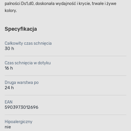
palności D­s1,d0, doskonała wydajność i krycie, trwałe i żywe
kolory.
Specyfikacja
Całkowity czas schnięcia
30 h
Czas schnięcia w dotyku
16 h
Druga warstwa po
24 h
EAN
5903973012696
Hipoalergiczny
nie