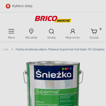
Wybierz sklep
Przejdź do głównej zawartości
Przejdź do wyszukiwarki
0
Menu
Mój sklep
Szukaj
Moje konto
Koszyk
Przejdź do kontaktu
rsalne
>
Farba emaliowa olejno-ftalowa Supermal mat biały 10 l Śnieżka