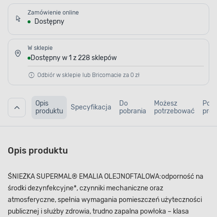
Zamówienie online
Dostępny
W sklepie
Dostępny w 1 z 228 sklepów
Odbiór w sklepie lub Bricomacie za 0 zł
Opis
Do
Możesz
Pod
Specyfikacja
produktu
pobrania
potrzebować
prod
Opis produktu
ŚNIEŻKA SUPERMAL® EMALIA OLEJNO­FTALOWA:odporność na
środki dezynfekcyjne*, czynniki mechaniczne oraz
atmosferyczne, spełnia wymagania pomieszczeń użyteczności
publicznej i służby zdrowia, trudno zapalna powłoka – klasa