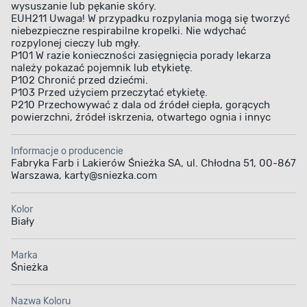
wysuszanie lub pękanie skóry.
EUH211 Uwaga! W przypadku rozpylania mogą się tworzyć
niebezpieczne respirabilne kropelki. Nie wdychać
rozpylonej cieczy lub mgły.
P101 W razie konieczności zasięgnięcia porady lekarza
należy pokazać pojemnik lub etykietę.
P102 Chronić przed dziećmi.
P103 Przed użyciem przeczytać etykietę.
P210 Przechowywać z dala od źródeł ciepła, gorących
powierzchni, źródeł iskrzenia, otwartego ognia i innyc
Informacje o producencie
Fabryka Farb i Lakierów Śnieżka SA, ul. Chłodna 51, 00-867
Warszawa, karty@sniezka.com
Kolor
Biały
Marka
Śnieżka
Nazwa Koloru