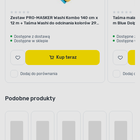
Zestaw PRO-MASKER Washi Kombo 140 cm x
Taśma malars
12 m + Taśma Washi do odcinania kolorów 29
m Blue Dolphi
mm x 5 m Blue Dolphin
Dostępne z dostawą
Dostępne z 
Dostępne w sklepie
Dostępne w s
Kup teraz
Dodaj do porównania
Dodaj do
Podobne produkty