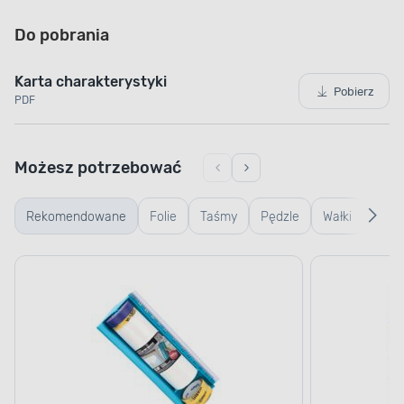
Do pobrania
Karta charakterystyki
Pobierz
PDF
Możesz potrzebować
Rekomendowane
Folie
Taśmy
Pędzle
Wałki
Wiad
kuwe
kratk