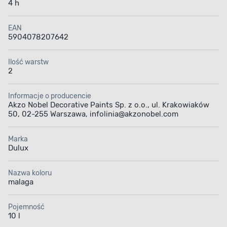
4 h
EAN
5904078207642
Ilość warstw
2
Informacje o producencie
Akzo Nobel Decorative Paints Sp. z o.o., ul. Krakowiaków
50, 02-255 Warszawa, infolinia@akzonobel.com
Marka
Dulux
Nazwa koloru
malaga
Pojemność
10 l