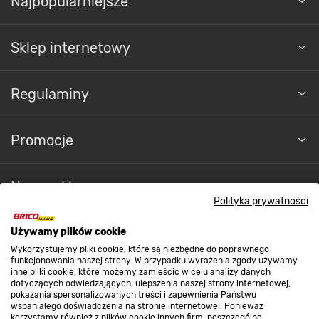
Sklep internetowy
Regulaminy
Promocje
Nasze sklepy
Polityka prywatności
O nas
Używamy plików cookie
Wykorzystujemy pliki cookie, które są niezbędne do poprawnego
Kontakt do sklepu
funkcjonowania naszej strony. W przypadku wyrażenia zgody używamy
inne pliki cookie, które możemy zamieścić w celu analizy danych
dotyczących odwiedzających, ulepszenia naszej strony internetowej,
pokazania spersonalizowanych treści i zapewnienia Państwu
Strefa biznesu
wspaniałego doświadczenia na stronie internetowej. Ponieważ
korzystamy również z plików cookie innych firm, poszczególne