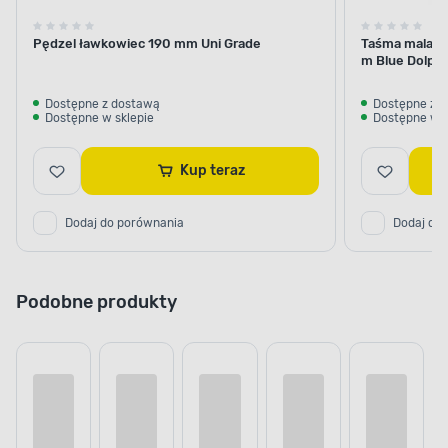
Pędzel ławkowiec 190 mm Uni Grade
Taśma malars
m Blue Dolphi
Dostępne z dostawą
Dostępne z 
Dostępne w sklepie
Dostępne w s
Kup teraz
Dodaj do porównania
Dodaj do
Podobne produkty