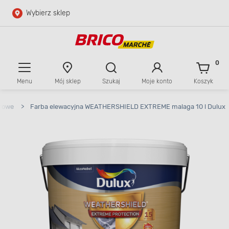
Wybierz sklep
Przejdź do głównej zawartości
Przejdź do wyszukiwarki
0
Menu
Mój sklep
Szukaj
Moje konto
Koszyk
Przejdź do kontaktu
orowe
>
Farba elewacyjna WEATHERSHIELD EXTREME malaga 10 l Dulux