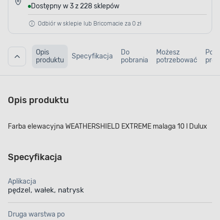
Dostępny w 3 z 228 sklepów
Odbiór w sklepie lub Bricomacie za 0 zł
Opis
Do
Możesz
Pod
Specyfikacja
produktu
pobrania
potrzebować
prod
Opis produktu
Farba elewacyjna WEATHERSHIELD EXTREME malaga 10 l Dulux
Specyfikacja
Aplikacja
pędzel, wałek, natrysk
Druga warstwa po