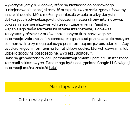
Wykorzystujemy pliki cookie, które są niezbędne do poprawnego
funkcjonowania naszej strony. W przypadku wyrażenia zgody używamy
inne pliki cookie, które możemy zamieścić w celu analizy danych
Nasze sklepy
dotyczących odwiedzających, ulepszenia naszej strony internetowej,
pokazania spersonalizowanych treści i zapewnienia Państwu
wspaniałego doświadczenia na stronie internetowej. Ponieważ
korzystamy również z plików cookie innych firm, poszczególne
O nas
informacje, zebrane za ich pomocą, mogą zostać przekazane do naszych
partnerów, którzy mogą połączyć je z informacjami już posiadanymi. Aby
uzyskać więcej informacji na temat plików cookie, których używamy, lub
udzielić zgody na poszczególne, wybierz „Dostosuj”.
Kontakt do sklepu
Dane są gromadzone w celu personalizacji reklam i pomiaru skuteczności
kampanii reklamowych. Dane mogą być udostępniane Google LLC, więcej
informacji można znaleźć
tutaj
.
Strefa biznesu
Akceptuj wszystkie
Odrzuć wszystkie
Dostosuj
Dołącz do nas
Kup teraz
Metody płatności