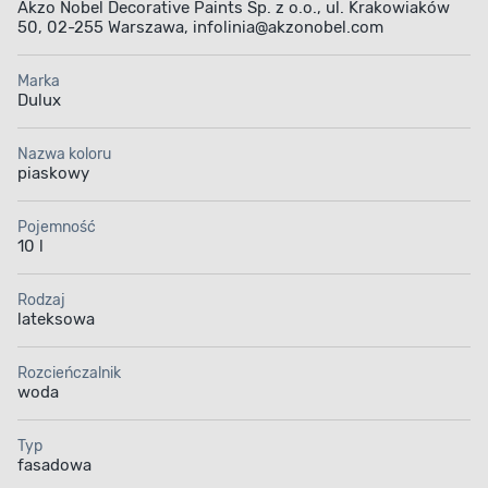
Akzo Nobel Decorative Paints Sp. z o.o., ul. Krakowiaków
50, 02-255 Warszawa, infolinia@akzonobel.com
Marka
Dulux
Nazwa koloru
piaskowy
Pojemność
10 l
Rodzaj
lateksowa
Rozcieńczalnik
woda
Typ
fasadowa