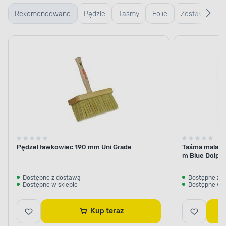
Rekomendowane
Pędzle
Taśmy
Folie
Zestawy
malarskie
Pędzel ławkowiec 190 mm Uni Grade
Taśma malars
m Blue Dolphi
Dostępne z dostawą
Dostępne z 
Dostępne w sklepie
Dostępne w s
Kup teraz