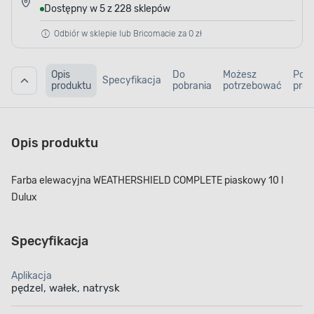
Dostępny w 5 z 228 sklepów
Odbiór w sklepie lub Bricomacie za 0 zł
Opis
Do
Możesz
Pod
Specyfikacja
produktu
pobrania
potrzebować
prod
Opis produktu
Farba elewacyjna WEATHERSHIELD COMPLETE piaskowy 10 l
Dulux
Specyfikacja
Aplikacja
pędzel, wałek, natrysk