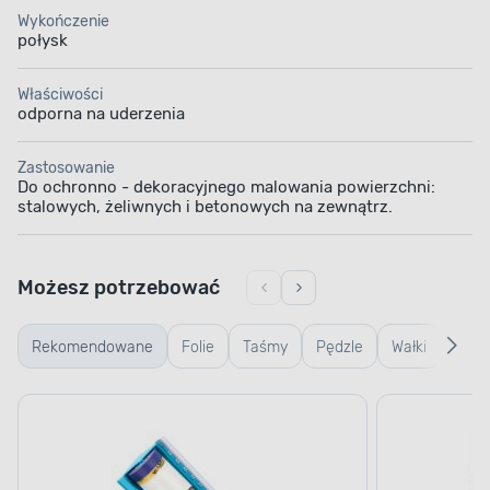
Wykończenie
połysk
Właściwości
odporna na uderzenia
Zastosowanie
Do ochronno - dekoracyjnego malowania powierzchni:
stalowych, żeliwnych i betonowych na zewnątrz.
Możesz potrzebować
Rekomendowane
Folie
Taśmy
Pędzle
Wałki
Wiad
kuwe
kratk