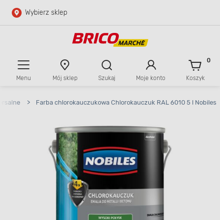
Wybierz sklep
Przejdź do głównej zawartości
Przejdź do wyszukiwarki
0
Menu
Mój sklep
Szukaj
Moje konto
Koszyk
Przejdź do kontaktu
ersalne
>
Farba chlorokauczukowa Chlorokauczuk RAL 6010 5 l Nobiles