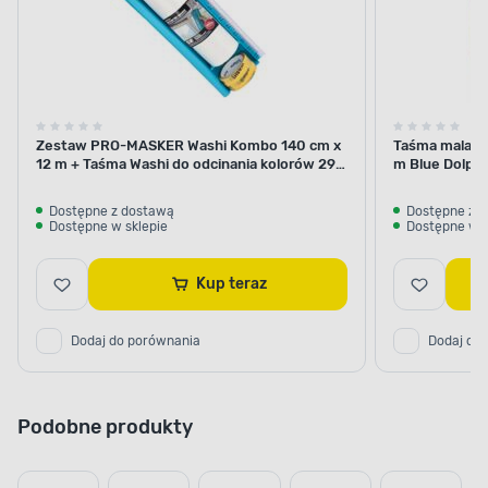
Zestaw PRO-MASKER Washi Kombo 140 cm x
Taśma malars
12 m + Taśma Washi do odcinania kolorów 29
m Blue Dolphi
mm x 5 m Blue Dolphin
Dostępne z dostawą
Dostępne z 
Dostępne w sklepie
Dostępne w s
Kup teraz
Dodaj do porównania
Dodaj do
Podobne produkty