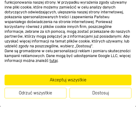
funkcjonowania naszej strony. W przypadku wyrażenia zgody używamy
inne pliki cookie, które możemy zamieścić w celu analizy danych
Kontakt do sklepu
dotyczących odwiedzających, ulepszenia naszej strony internetowej,
pokazania spersonalizowanych treści i zapewnienia Państwu
wspaniałego doświadczenia na stronie internetowej. Ponieważ
korzystamy również z plików cookie innych firm, poszczególne
Strefa biznesu
informacje, zebrane za ich pomocą, mogą zostać przekazane do naszych
partnerów, którzy mogą połączyć je z informacjami już posiadanymi. Aby
uzyskać więcej informacji na temat plików cookie, których używamy, lub
udzielić zgody na poszczególne, wybierz „Dostosuj”.
Dane są gromadzone w celu personalizacji reklam i pomiaru skuteczności
Dołącz do nas
kampanii reklamowych. Dane mogą być udostępniane Google LLC, więcej
informacji można znaleźć
tutaj
.
Akceptuj wszystkie
Metody płatności
Odrzuć wszystkie
Dostosuj
Kup teraz
Informacje handlowe o towarach i ich cenach podane na stronach serwisu:
https://www.bricomarche.pl/
nie stanowią oferty, a są wyłącznie
zaproszeniem do zawarcia umowy w rozumieniu art. 71 Kodeksu cywilnego.