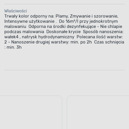
Właściwości
Trwały kolor odporny na: Plamy, Zmywanie i szorowanie,
Intensywne użytkowanie . ­ Do 16m²/l przy jednokrotnym
malowaniu ­ Odporna na środki dezynfekujące - Nie chlapie
podczas malowania ­ Doskonałe krycie ­ Sposób nanoszenia:
wałek4 , natrysk hydrodynamiczny ­ Polecana ilość warstw:
2 - Nanoszenie drugiej warstwy: min. po 2h ­ Czas schnięcia
: min. 3h
TECHNOLOGIA CERAMIC 
Wyjątkowe wł
Ceramiczna baza farby ce
odpornością na plamy, de
na mokro. Dzięki temu mo
pomalowane nią ściany za
na długo, a nieestetyczne
ściany, umożliwiając ich ł