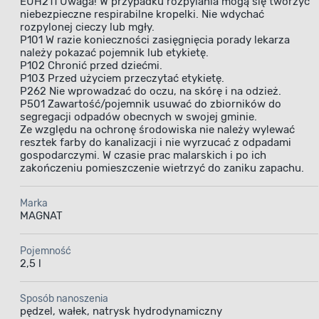
EUH211 Uwaga! W przypadku rozpylania mogą się tworzyć
sprawia, 
niebezpieczne respirabilne kropelki. Nie wdychać
ale takż
rozpylonej cieczy lub mgły.
P101 W razie konieczności zasięgnięcia porady lekarza
czy inten
należy pokazać pojemnik lub etykietę.
wewnątrz b
P102 Chronić przed dziećmi.
P103 Przed użyciem przeczytać etykietę.
mieszkają m
P262 Nie wprowadzać do oczu, na skórę i na odzież.
P501 Zawartość/pojemnik usuwać do zbiorników do
segregacji odpadów obecnych w swojej gminie.
Ze względu na ochronę środowiska nie należy wylewać
resztek farby do kanalizacji i nie wyrzucać z odpadami
gospodarczymi. W czasie prac malarskich i po ich
zakończeniu pomieszczenie wietrzyć do zaniku zapachu.
Marka
Technologia Ceramic
MAGNAT
System
Pojemność
2,5 l
Sposób nanoszenia
pędzel, wałek, natrysk hydrodynamiczny