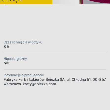
amic System
Czas schnięcia w dotyku
3 h
ramiczna MAGNAT Ceram
Hipoalergiczny
nie
picaso C53 2,5 l
Informacje o producencie
ść i nieskazitelny kolo
Fabryka Farb i Lakierów Śnieżka SA, ul. Chłodna 51, 00-867
Warszawa, karty@sniezka.com
amiczna MAGNAT Ceramic jaspis picaso C53 2,
znych komponentach, żywicach i pigmentach. 