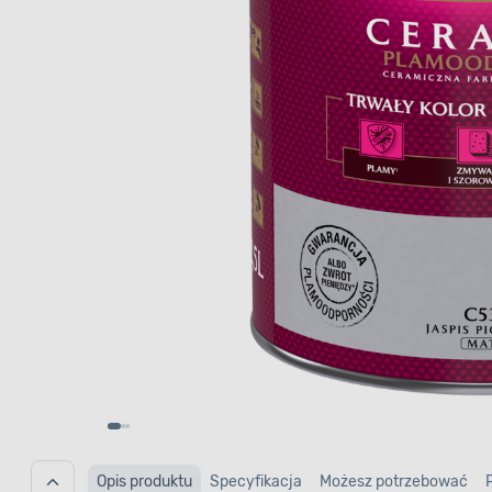
Opis produktu
Specyfikacja
Możesz potrzebować