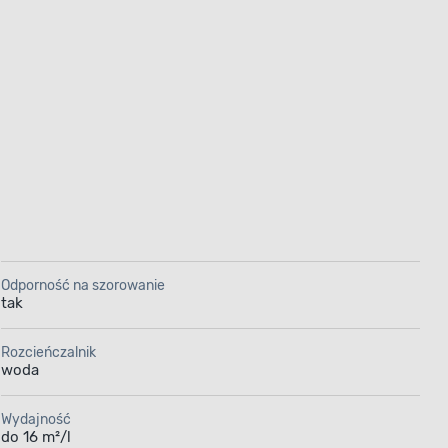
ko trwały,
ie, plamy
ania ścian
u, w którym
 i żłobkach,
Odporność na szorowanie
Pojemność
tak
Rozcieńczalnik
woda
Wydajność
do 16 m²/l