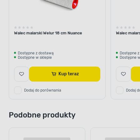
Walec malarski Welur 18 cm Nuance
Walec malars
Dostępne z dostawą
Dostępne z
Dostępne w sklepie
Dostępne w
Kup teraz
POWŁOKA NIEA
Uni
Dodaj do porównania
Dodaj d
Ciesz się nieskazitelnie czystymi ś
skutecznie zapobiega wnikaniu zab
Podobne produkty
Emulsja nie absorbuje m.in. trudny
oleju słonecznikowego, pisaków w
czy napojów, takich jak kawa, herb
świetnie sprawdzi się w domu, w 