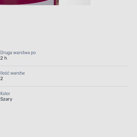
Druga warstwa po
2 h
ic jaspis
Ilość warstw
2
Kolor
r na lata
Szary
5 l bazuje
Jej formuła