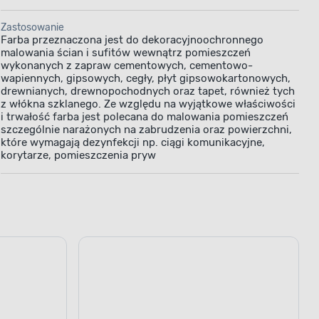
Zastosowanie
Farba przeznaczona jest do dekoracyjno­ochronnego
malowania ścian i sufitów wewnątrz pomieszczeń
wykonanych z zapraw cementowych, cementowo­
wapiennych, gipsowych, cegły, płyt gipsowo­kartonowych,
drewnianych, drewnopochodnych oraz tapet, również tych
z włókna szklanego. Ze względu na wyjątkowe właściwości
i trwałość farba jest polecana do malowania pomieszczeń
SYSTEM
szczególnie narażonych na zabrudzenia oraz powierzchni,
aściwości
które wymagają dezynfekcji np. ciągi komunikacyjne,
korytarze, pomieszczenia pryw
chuje się ponadprzeciętną
zynfektanty oraz szorowanie
żesz mieć pewność, że
chowają nieskazitelny wygląd
 zabrudzenia nie wnikną w głąb
atwe doczyszczenie.