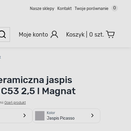
0
Nasze sklepy
Kontakt
Twoje porównanie
Moje konto
0 szt.
t
eramiczna jaspis
 C53 2,5 l Magnat
nii
Oceń produkt
Kolor
Jaspis Picasso