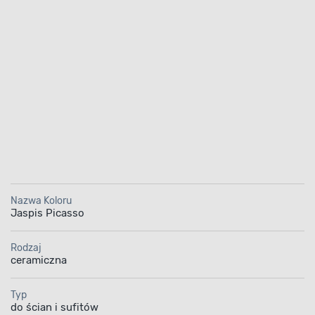
że wykończenie jest matowe, a kolor jest nie tyl
e odporny na wielokrotne zmywanie, szorowan
sywne użytkowanie. Farba nadaje się do malow
udynków, dlatego świetnie sprawdzi się w dom
ałe dzieci, a także w szkołach, przedszkolach
przychodniach czy restauracjach.
Nazwa Koloru
Powłoka
Aplikacja farby
Jaspis Picasso
nieabsorbująca
zabrudzeń
Rodzaj
ceramiczna
Typ
do ścian i sufitów