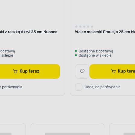
ki z rączką Akryl 25 cm Nuance
Walec malarski Emulsja 25 cm 
 dostawą
Dostępne z dostawą
 sklepie
Dostępne w sklepie
Kup teraz
Kup te
BSORBUJĄCA ZABRUDZEŃ
kalna formuła
o porównania
Dodaj do porównania
cianami. Powłoka farby
rudzeń w głąb ściany.
ch zabrudzeń z ketchupu,
odnych, kredek
ata lub wino. Dlatego farba
którym wśród