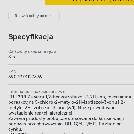
technologii Cer
Rozwiń pełny opis
Specyfikacja
Całkowity czas schnięcia
3 h
Farba ce
EAN
5903973127376
Informacje o bezpieczeństwie
– trwało
EUH208 Zawiera 1,2-benzoizotiazol-3(2H)-on, mieszanina
poreakcyjna 5-chloro-2-metylo-2H-izotiazol-3-onu i 2-
metylo-2H-izotiazol-3-onu (3:1). Może powodować
wystąpienie reakcji alergicznej.
Zawiera produkty biobójcze stosowane do konserwacji
Farba cer
podczas przechowywania: BIT, C(M)IT/MIT, Pirytionian
cynku.
na ceramic