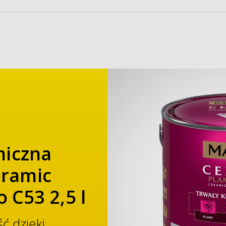
miczna
ramic
o C53 2,5 l
 dzięki