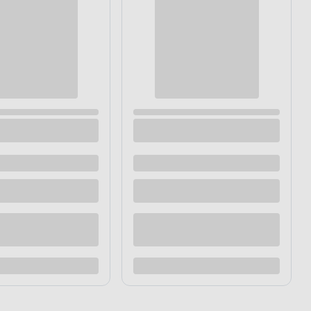
nsywny kolor ścian
zejściach między poszczególnymi