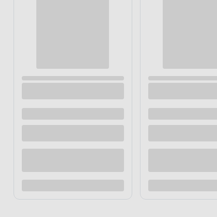
domowników są małe dzieci, a tak
usługowych.