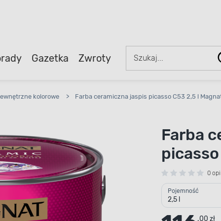
rady
Gazetka
Zwroty
ewnętrzne kolorowe
>
Farba ceramiczna jaspis picasso C53 2,5 l Magna
Farba c
picasso
0 opi
Pojemność
2,5 l
.00 zł