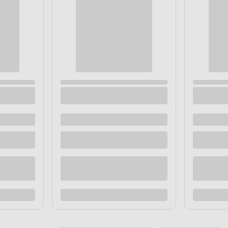
że w przestrzeniach
APLIKACJA FARBY
Idealnie inte
Zapomnij o widocznych pr