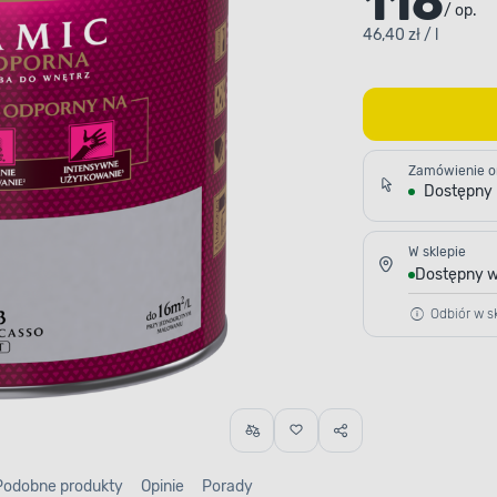
116
/ op.
46,40 zł / l
Zamówienie o
Dostępny
W sklepie
Dostępny w
Odbiór w sk
Podobne produkty
Opinie
Porady