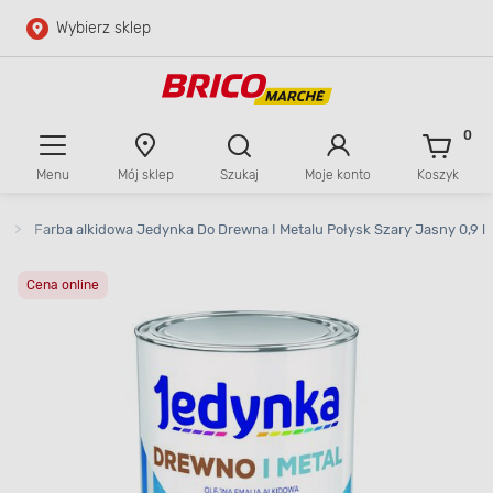
Wybierz sklep
Przejdź do głównej zawartości
Przejdź do wyszukiwarki
0
Menu
Mój sklep
Szukaj
Moje konto
Koszyk
Przejdź do kontaktu
>
Farba alkidowa Jedynka Do Drewna I Metalu Połysk Szary Jasny 0,9 l
Cena online