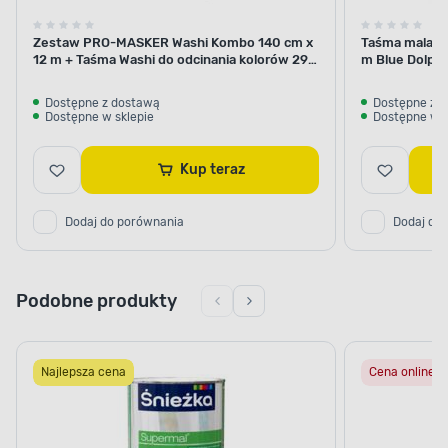
ODPORNOŚĆ NA CZYNNIKI
ATMOSFERYCZNE I MECHANICZNE
Zestaw PRO-MASKER Washi Kombo 140 cm x
Taśma malars
12 m + Taśma Washi do odcinania kolorów 29
m Blue Dolphi
Wszechstronne zastosowanie
mm x 5 m Blue Dolphin
Dostępne z dostawą
Dostępne z 
Dostępne w sklepie
Dostępne w s
Przekonaj się o wydajności produktu.
Alkidowa
farba Połysk Szary Jasny 0,9 l Jedynka
jest
odporna na różnorodne czynniki atmosferyczne
Kup teraz
oraz mechaniczne. Dzięki temu doskonale
sprawdzi się zarówno wewnątrz pomieszczeń,
Dodaj do porównania
Dodaj do
jak i na zewnątrz budynku. Za jej pomocą
pomalujesz powierzchnie drewniane, materiały
drewnopochodne i elementy stalowe lub żeliwne.
Podobne produkty
Najlepsza cena
Cena online