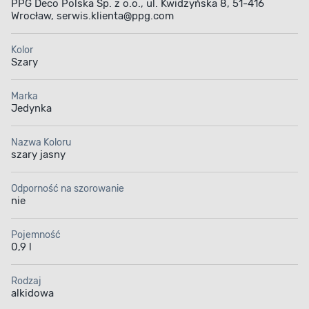
PPG Deco Polska Sp. z o.o., ul. Kwidzyńska 8, 51-416
i mechaniczne
Wrocław, serwis.klienta@ppg.com
Kolor
Szary
Marka
Aplikacja farby
Pojemność
Jedynka
Nazwa Koloru
szary jasny
Odporność na szorowanie
nie
Pojemność
0,9 l
Rodzaj
alkidowa