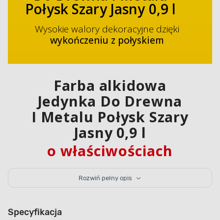
Połysk Szary Jasny 0,9 l
Wysokie walory dekoracyjne dzięki
wykończeniu z połyskiem
Farba alkidowa
Jedynka Do Drewna
I Metalu Połysk Szary
Jasny 0,9 l
o właściwościach
antykorozyjnych
do malowania stali
Rozwiń pełny opis
i żeliwa
Specyfikacja