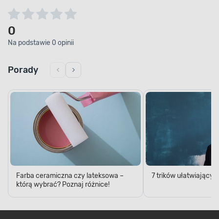
pożądany efekt, wystarczy nałożyć wyłącznie 2
warstwy farby w odstępie 24 godzin, za pomocą
pędzla, wałka lub natrysku. Produkt możesz
0
dodatkowo rozcieńczyć za pomocą
Na podstawie 0 opinii
rozcieńczalnika niskoaromatycznego do wyrobów
ftalowych i alkidowych. Jednak, co ważniejsze, w
ciągu 24 godzin powierzchnia będzie całkowicie
Porady
sucha, a ty możesz kontynuować prace.
Farba ceramiczna czy lateksowa –
7 trików ułatwiający
którą wybrać? Poznaj różnice!