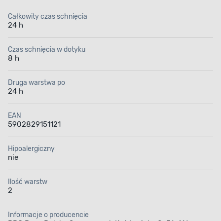
Farba alkidowa do drewna i metalu Jedynka
ma 14 m² / l wydajności i służy do dekoracyjno-
Całkowity czas schnięcia
ochronnego malowania powierzchni drewnianych,
24 h
tynków zewnętrznych, zabezpieczonych
antykorozyjnie elementów stalowych i żeliwnych,
wewnątrz i na zewnątrz budynków mieszkalnych i w
Czas schnięcia w dotyku
obiektach użyteczności publicznej. Po aplikacji
8 h
na malowanej powierzchni tworzą się gładkie powłoki
w połysku, które zapewniają wysoką odporność
Druga warstwa po
na wgniecenia i uderzenia oraz zróżnicowane
24 h
warunki atmosferyczne. Dzięki temu, że farba
odznacza się bardzo dobrą przyczepnością
do podłoża, jest łatwa w aplikacji i nie chlapie
EAN
w trakcie nakładania.
5902829151121
Hipoalergiczny
nie
Ilość warstw
2
Wykończenie
Odporność
z połyskiem
na czynniki
atmosferyczne
Informacje o producencie