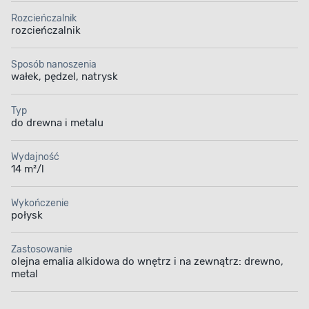
Rozcieńczalnik
rozcieńczalnik
Sposób nanoszenia
wałek, pędzel, natrysk
Typ
do drewna i metalu
Wydajność
WYKOŃCZENIE Z POŁYSKIEM
14 m²/l
Wysokie walory dekoracyjne
Wykończenie
połysk
Daj drugie życie zmatowiałym powierzchniom.
Farba 0,9 l Połysk Szary Jasny Jedynka
Zastosowanie
Do Drewna I Metalu
pomoże Ci odświeżyć
olejna emalia alkidowa do wnętrz i na zewnątrz: drewno,
metal
wygląd materiałów drewnianych, stalowych
i żeliwnych nadając im wykończenie z połyskiem.