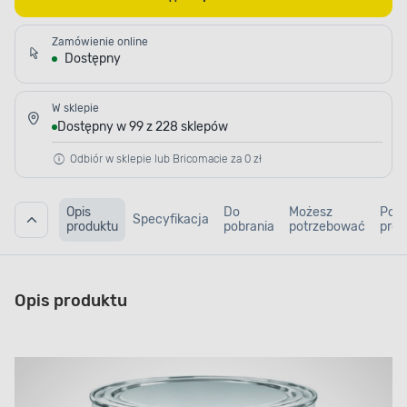
Zamówienie online
Dostępny
W sklepie
Dostępny w 99 z 228 sklepów
Odbiór w sklepie lub Bricomacie za 0 zł
Opis
Do
Możesz
Pod
Specyfikacja
produktu
pobrania
potrzebować
prod
Opis produktu