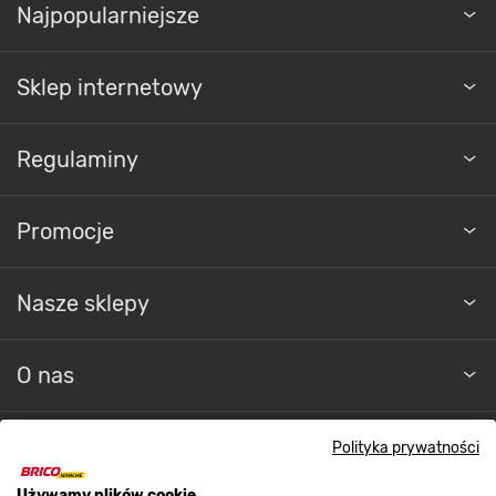
Najpopularniejsze
Sklep internetowy
Regulaminy
POJEMNOŚĆ
Promocje
Wydajne malowanie
Nasze sklepy
Odśwież kolor powierzchni drewnianych,
drewnopochodnych, tynków zewnętrznych czy
elementów stalowych i żeliwnych szybko
i sprawnie.
Farba alkidowa do drewna i metalu
O nas
Jedynka
została zamknięta w puszce
o pojemności wynoszącej 0,9 l, a jej wydajność
wynosi 14 m² / l. Dzięki temu w mgnieniu
Kontakt do sklepu
Polityka prywatności
oka pomalujesz pożądaną powierzchnię.
Przekonaj się, że malowanie dekoracyjno-
Używamy plików cookie