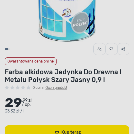
Gwarantowana cena online
Farba alkidowa Jedynka Do Drewna I
Metalu Połysk Szary Jasny 0,9 l
0 opinii
Oceń produkt
29
.99 zł
/ op.
33,32 zł / l
Kup teraz