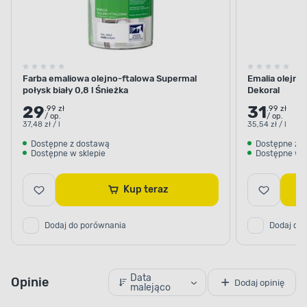
Farba emaliowa olejno-ftalowa Supermal
Emalia olejno
połysk biały 0,8 l Śnieżka
Dekoral
29
31
.99 zł
.99 zł
/ op.
/ op.
37,48 zł / l
35,54 zł / l
Dostępne z dostawą
Dostępne z 
Dostępne w sklepie
Dostępne w s
Kup teraz
APLIKACJA FARBY
Dodaj do porównania
Dodaj do
Idealnie pomalowana
powierzchnia
Data
Opinie
Dodaj opinię
Zapomnij o widocznych przejściach między
malejąco
poszczególnymi warstwami. Aby uzyskać