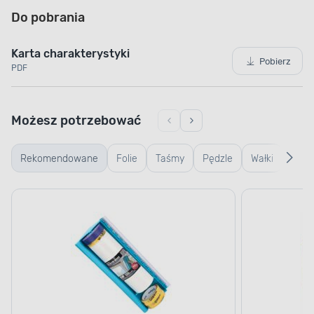
Do pobrania
Karta charakterystyki
Pobierz
PDF
Możesz potrzebować
Rekomendowane
Folie
Taśmy
Pędzle
Wałki
Wiad
kuwe
kratk