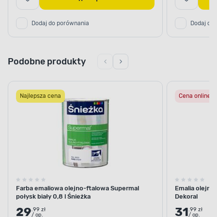
Dodaj do porównania
Dodaj do
Podobne produkty
Najlepsza cena
Cena online
APLIKACJA FARBY
Idealnie pomalowana
powierzchnia
Zapomnij o widocznych przejściach między
poszczególnymi warstwami. Aby uzyskać
Farba emaliowa olejno-ftalowa Supermal
Emalia olejno
połysk biały 0,8 l Śnieżka
Dekoral
pożądany efekt, wystarczy nałożyć wyłącznie 2-3
warstwy farby w odstępie 2 godzin, za pomocą
29
31
.99 zł
.99 zł
/ op.
/ op.