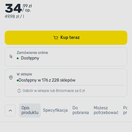
34
.99 zł
/ op.
49,98 zł / l
Kup teraz
Zamówienie online
Dostępny
W sklepie
Dostępny w 176 z 228 sklepów
Odbiór w sklepie lub Bricomacie za 0 zł
Opis
Do
Możesz
Pod
Specyfikacja
produktu
pobrania
potrzebować
prod