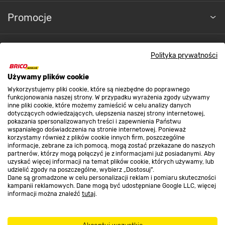
Promocje
Nasze sklepy
Polityka prywatności
Farby wewnętrzne
Używamy plików cookie
O nas
Wykorzystujemy pliki cookie, które są niezbędne do poprawnego
funkcjonowania naszej strony. W przypadku wyrażenia zgody używamy
inne pliki cookie, które możemy zamieścić w celu analizy danych
Kontakt do sklepu
dotyczących odwiedzających, ulepszenia naszej strony internetowej,
pokazania spersonalizowanych treści i zapewnienia Państwu
wspaniałego doświadczenia na stronie internetowej. Ponieważ
korzystamy również z plików cookie innych firm, poszczególne
Strefa biznesu
informacje, zebrane za ich pomocą, mogą zostać przekazane do naszych
partnerów, którzy mogą połączyć je z informacjami już posiadanymi. Aby
uzyskać więcej informacji na temat plików cookie, których używamy, lub
udzielić zgody na poszczególne, wybierz „Dostosuj”.
Dane są gromadzone w celu personalizacji reklam i pomiaru skuteczności
kampanii reklamowych. Dane mogą być udostępniane Google LLC, więcej
Dołącz do nas
informacji można znaleźć
tutaj
.