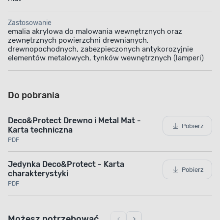
która nie odbija światła. Dzięki temu możesz mieć
pewność, że drobne mankamenty powierzchni
Zastosowanie
zostaną optycznie zniwelowane.
emalia akrylowa do malowania wewnętrznych oraz
zewnętrznych powierzchni drewnianych,
drewnopochodnych, zabezpieczonych antykorozyjnie
elementów metalowych, tynków wewnętrznych (lamperi)
Do pobrania
Deco&Protect Drewno i Metal Mat -
Pobierz
Karta techniczna
PDF
Jedynka Deco&Protect - Karta
Pobierz
charakterystyki
PDF
Możesz potrzebować