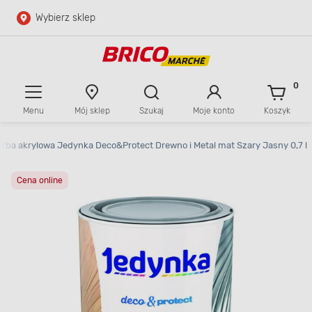
Wybierz sklep
Przejdź do głównej zawartości
Przejdź do wyszukiwarki
0
Menu
Mój sklep
Szukaj
Moje konto
Koszyk
Przejdź do kontaktu
arba akrylowa Jedynka Deco&Protect Drewno i Metal mat Szary Jasny 0,7 l
Cena online