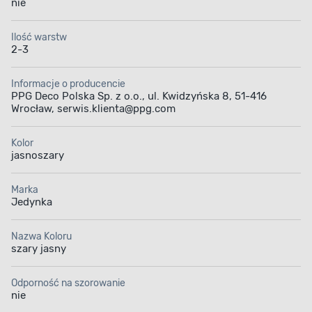
nie
Matowa emalia
Szybki proces
Ilość warstw
schnięcia
2-3
Informacje o producencie
PPG Deco Polska Sp. z o.o., ul. Kwidzyńska 8, 51-416
Wrocław, serwis.klienta@ppg.com
Kolor
Aplikacja farby
Pojemność
jasnoszary
Marka
Jedynka
Nazwa Koloru
szary jasny
Odporność na szorowanie
nie