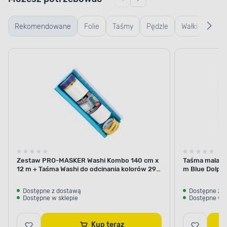
Rekomendowane
Folie
Taśmy
Pędzle
Wałki
Wiad
SZYBKI PROCES SCHNIĘCIA
kuwe
Sprawny remont
kratk
Przeprowadź prace wykończeniowe w sprawny
sposób. Produkt bardzo szybko wysycha, dzięki
czemu nie potrzeba wiele czasu, aby przystąpić
do kolejnych etapów remontu. Przekonaj się, że
samodzielna renowacja nie zabiera wiele czasu.
Zestaw PRO-MASKER Washi Kombo 140 cm x
Taśma malars
12 m + Taśma Washi do odcinania kolorów 29
m Blue Dolphi
mm x 5 m Blue Dolphin
Dostępne z dostawą
Dostępne z 
Dostępne w sklepie
Dostępne w s
Kup teraz