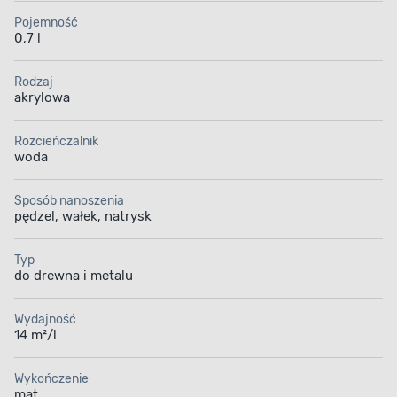
Pojemność
0,7 l
Rodzaj
akrylowa
Rozcieńczalnik
woda
Sposób nanoszenia
pędzel, wałek, natrysk
MATOWA EMALIA
Typ
do drewna i metalu
Estetyczny wygląd
powierzchni
Wydajność
14 m²/l
Odśwież wygląd drewnianych i metalowych
powierzchni, podkreślając ich piękno. Matowa
Wykończenie
emalia tworzy na malowanym podłożu powłokę,
mat