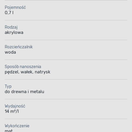
Pojemność
0,7 l
Rodzaj
akrylowa
Rozcieńczalnik
woda
Sposób nanoszenia
pędzel, wałek, natrysk
MATOWA EMALIA
Typ
do drewna i metalu
Estetyczny wygląd
powierzchni
Wydajność
14 m²/l
Odśwież wygląd drewnianych i metalowych
powierzchni, podkreślając ich piękno. Matowa
Wykończenie
emalia tworzy na malowanym podłożu powłokę,
mat