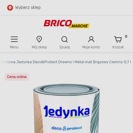
Wybierz sklep
Przejdź do głównej zawartości
Przejdź do wyszukiwarki
0
Menu
Mój sklep
Szukaj
Moje konto
Koszyk
Przejdź do kontaktu
akrylowa Jedynka Deco&Protect Drewno i Metal mat Brązowy Ciemny 0,7 l
Cena online