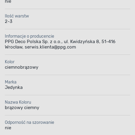
nie
Matowa emalia
Szybki proces
Ilość warstw
schnięcia
2-3
Informacje o producencie
PPG Deco Polska Sp. z o.o., ul. Kwidzyńska 8, 51-416
Wrocław, serwis.klienta@ppg.com
Kolor
Aplikacja farby
Pojemność
ciemnobrązowy
Marka
Jedynka
Nazwa Koloru
brązowy ciemny
Odporność na szorowanie
nie