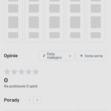
pędzla, wałka lub natrysku. Produkt możesz
dodatkowo rozcieńczyć za pomocą wody. Jednak,
co ważniejsze, w ciągu 2-3 dni powierzchnia
będzie całkowicie sucha, a ty możesz
kontynuować prace.
Data
Opinie
Dodaj opinię
malejąco
0
Na podstawie 0 opinii
Porady