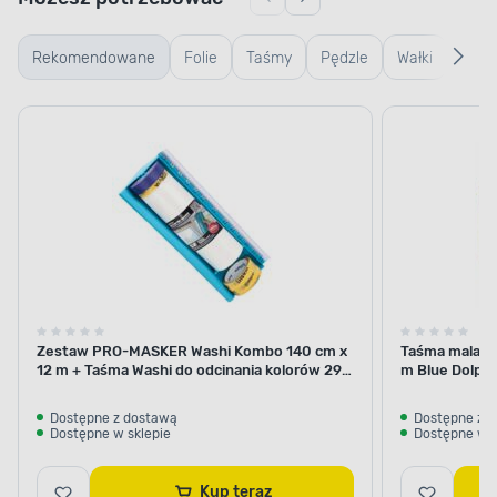
Rekomendowane
Folie
Taśmy
Pędzle
Wałki
Wiad
SZYBKI PROCES SCHNIĘCIA
kuwe
Sprawny remont
kratk
Przeprowadź prace wykończeniowe w sprawny
sposób. Produkt bardzo szybko wysycha, dzięki
czemu nie potrzeba wiele czasu, aby przystąpić
do kolejnych etapów remontu. Przekonaj się, że
samodzielna renowacja nie zabiera wiele czasu.
Zestaw PRO-MASKER Washi Kombo 140 cm x
Taśma malars
12 m + Taśma Washi do odcinania kolorów 29
m Blue Dolphi
mm x 5 m Blue Dolphin
Dostępne z dostawą
Dostępne z 
Dostępne w sklepie
Dostępne w s
Kup teraz