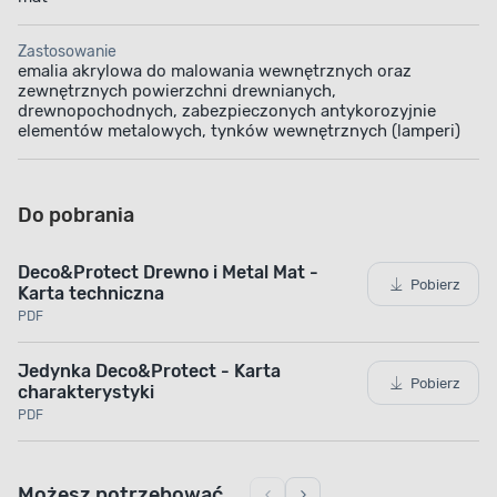
która nie odbija światła. Dzięki temu możesz mieć
pewność, że drobne mankamenty powierzchni
Zastosowanie
zostaną optycznie zniwelowane.
emalia akrylowa do malowania wewnętrznych oraz
zewnętrznych powierzchni drewnianych,
drewnopochodnych, zabezpieczonych antykorozyjnie
elementów metalowych, tynków wewnętrznych (lamperi)
Do pobrania
Deco&Protect Drewno i Metal Mat -
Pobierz
Karta techniczna
PDF
Jedynka Deco&Protect - Karta
Pobierz
charakterystyki
PDF
Możesz potrzebować