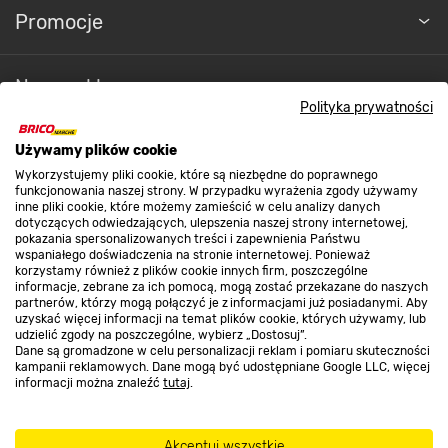
Promocje
Nasze sklepy
Polityka prywatności
Farby wewnętrzne
O nas
Używamy plików cookie
Wykorzystujemy pliki cookie, które są niezbędne do poprawnego
funkcjonowania naszej strony. W przypadku wyrażenia zgody używamy
inne pliki cookie, które możemy zamieścić w celu analizy danych
Kontakt do sklepu
dotyczących odwiedzających, ulepszenia naszej strony internetowej,
pokazania spersonalizowanych treści i zapewnienia Państwu
wspaniałego doświadczenia na stronie internetowej. Ponieważ
korzystamy również z plików cookie innych firm, poszczególne
Strefa biznesu
informacje, zebrane za ich pomocą, mogą zostać przekazane do naszych
partnerów, którzy mogą połączyć je z informacjami już posiadanymi. Aby
uzyskać więcej informacji na temat plików cookie, których używamy, lub
udzielić zgody na poszczególne, wybierz „Dostosuj”.
Dane są gromadzone w celu personalizacji reklam i pomiaru skuteczności
Dołącz do nas
kampanii reklamowych. Dane mogą być udostępniane Google LLC, więcej
informacji można znaleźć
tutaj
.
Akceptuj wszystkie