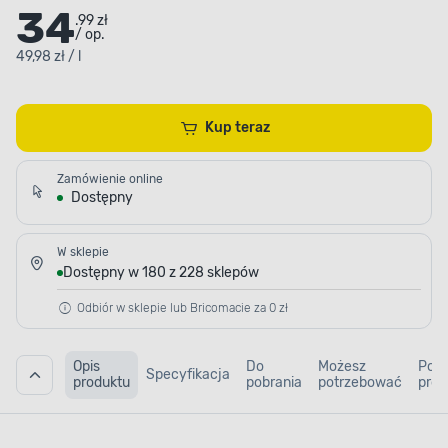
34
.99 zł
/ op.
49,98 zł / l
Kup teraz
Zamówienie online
Dostępny
W sklepie
Dostępny w 180 z 228 sklepów
Odbiór w sklepie lub Bricomacie za 0 zł
Opis
Do
Możesz
Pod
Specyfikacja
produktu
pobrania
potrzebować
prod