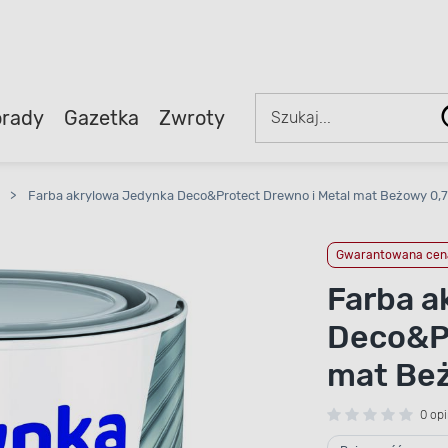
rady
Gazetka
Zwroty
>
Farba akrylowa Jedynka Deco&Protect Drewno i Metal mat Beżowy 0,7 
Gwarantowana cena
Farba a
Deco&Pr
mat Beż
0 opi