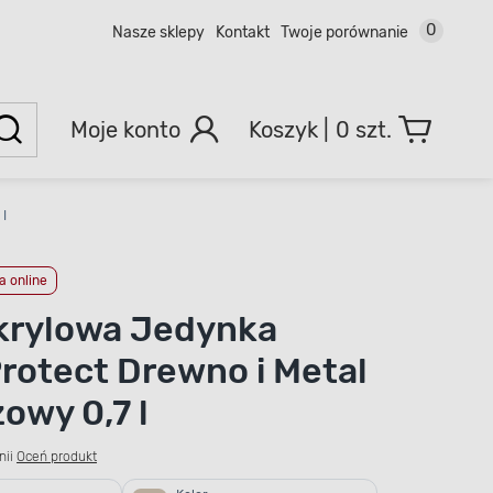
0
Nasze sklepy
Kontakt
Twoje porównanie
Moje konto
0 szt.
l
 online
krylowa Jedynka
otect Drewno i Metal
owy 0,7 l
nii
Oceń produkt