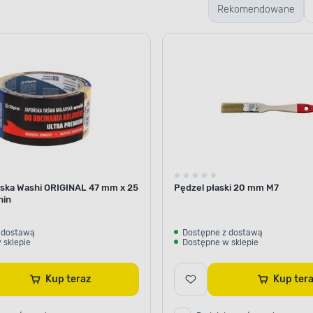
Rekomendowane
MATOWA EMALIA
Estetyczny wy
ska Washi ORIGINAL 47 mm x 25
Pędzel płaski 20 mm M7
hin
Odśwież wygląd drewniany
 dostawą
Dostępne z dostawą
podkreślając ich piękno. 
 sklepie
Dostępne w sklepie
na malowanym podłożu powł
Dzięki temu możesz mieć
powierzchni zostaną opty
Kup teraz
Kup te