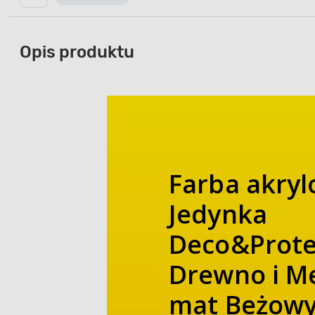
Opis produktu
Farba akry
Jedynka
Deco&Prote
Drewno i M
mat Beżowy 