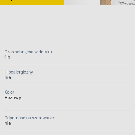
czenie dzięki
Czas schnięcia w dotyku
1 h
krylowa Jedynka Deco
Hipoalergiczny
nie
no i Metal mat Beżowy 
Kolor
o malowania ochronne
Beżowy
i dekoracyjnego
Odporność na szorowanie
nie