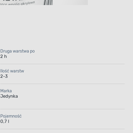
Druga warstwa po
2 h
&Protect
Ilość warstw
2-3
0,7 l
Marka
go
Jedynka
Pojemność
0,7 l