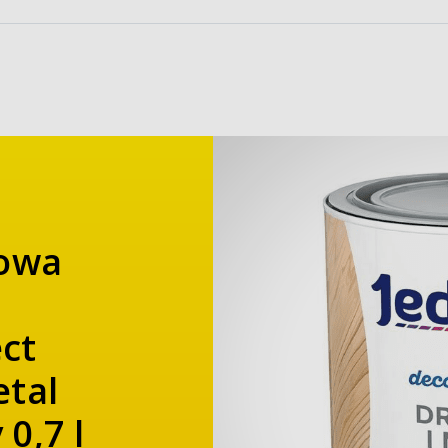
lowa
ct
etal
0,7 l