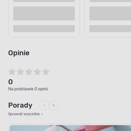
wiele czasu, aby przystąpić do ko
Przekonaj się, że samodzielna reno
czasu.
Opinie
0
Na podstawie 0 opinii
Porady
Sprawdź wszystkie