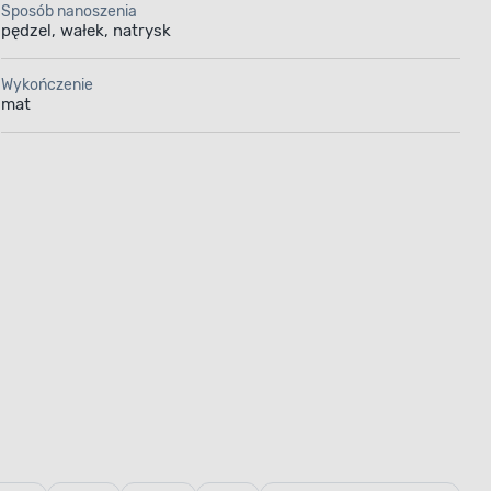
mat Beżowy
Sposób nanoszenia
pędzel, wałek, natrysk
alowania
nych,
Wykończenie
lementów
mat
dobrej
admiernego
a zabrudzeń
 świetnie
za pomocą
ekt.
Pojemność