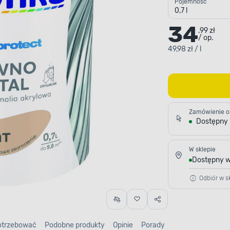
Pojemność
0,7 l
34
.99 zł
/ op.
49,98 zł / l
Zamówienie o
Dostępny
W sklepie
Dostępny w
Odbiór w sk
otrzebować
Podobne produkty
Opinie
Porady