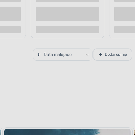
lejnych etapów remontu.
wacja nie zabiera wiele
Data malejąco
Dodaj opinię
APLIKACJA FARBY
Idealnie pom
powierzchnia