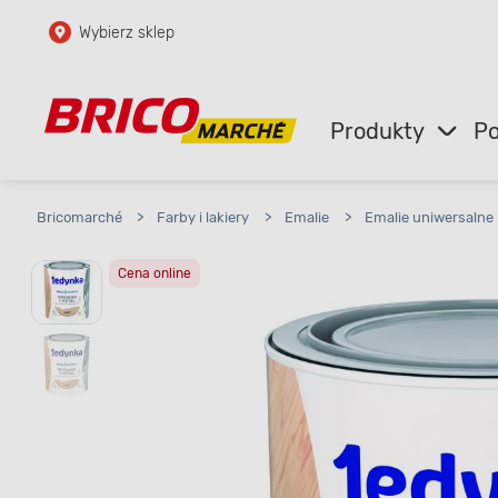
Wybierz sklep
Przejdź do głównej zawartości
Przejdź do wyszukiwarki
Produkty
Po
Przejdź do kontaktu
Bricomarché
>
Farby i lakiery
>
Emalie
>
Emalie uniwersalne
Cena online