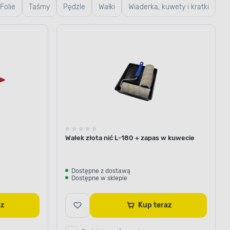
Folie
Taśmy
Pędzle
Wałki
Wiaderka, kuwety i kratki
gląd powierzchni
Wałek złota nić L-180 + zapas w kuwecie
ch i metalowych powierzchni,
Dostępne z dostawą
Matowa emalia tworzy
Dostępne w sklepie
okę, która nie odbija światła.
 pewność, że drobne mankamenty
cznie zniwelowane.
raz
Kup teraz