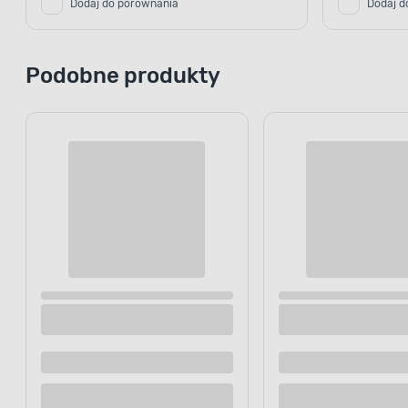
Dodaj do porównania
Dodaj d
Podobne produkty
S
S
Przeprowadź prace wykończeniow
Produkt bardzo szybko wysycha, d