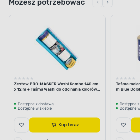
Możesz potrzebować
Zestaw PRO-MASKER Washi Kombo 140 cm
Taśma malar
x 12 m + Taśma Washi do odcinania kolorów
m Blue Dolp
29 mm x 5 m Blue Dolphin
Dostępne z dostawą
Dostępne z
Dostępne w sklepie
Dostępne w
Kup teraz