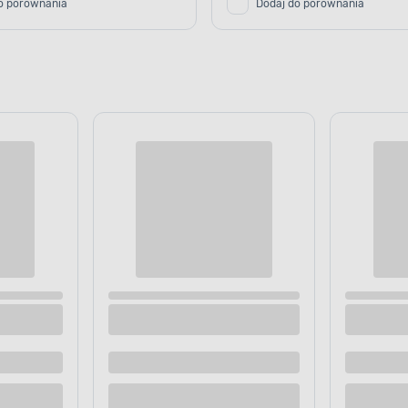
o porównania
Dodaj do porównania
ZYBKI PROCES SCHNIĘCIA
prawny remont
e w sprawny sposób.
zięki czemu nie potrzeba