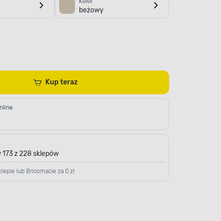
Kolor
beżowy
Kup teraz
nline
 173 z 228 sklepów
lepie lub Bricomacie za 0 zł