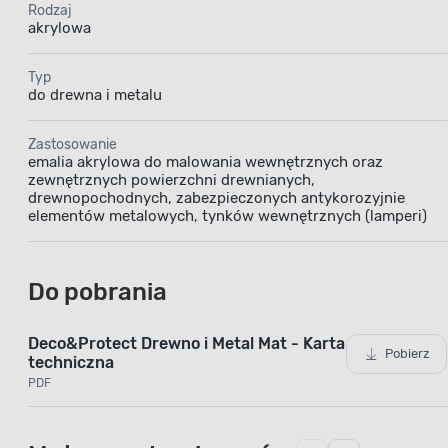
Farba akr
Rodzaj
akrylowa
0,7 l j
wewn
Typ
drewnop
do drewna i metalu
metal
przyczepn
Zastosowanie
chlapania.
emalia akrylowa do malowania wewnętrznych oraz
zewnętrznych powierzchni drewnianych,
sprawia 
drewnopochodnych, zabezpieczonych antykorozyjnie
wyglądać
elementów metalowych, tynków wewnętrznych (lamperi)
pęd
Do pobrania
Deco&Protect Drewno i Metal Mat - Karta
Pobierz
techniczna
PDF
Matowa emalia