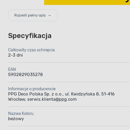
Estetyczne wykoń
Rozwiń pełny opis
matowej emalii
Specyfikacja
Całkowity czas schnięcia
2-3 dni
Farba a
EAN
5902829035278
Drew
Informacje o producencie
d
PPG Deco Polska Sp. z o.o., ul. Kwidzyńska 8, 51-416
Wrocław, serwis.klienta@ppg.com
Nazwa Koloru
beżowy