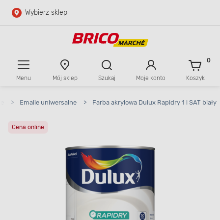
Wybierz sklep
Przejdź do głównej zawartości
Przejdź do wyszukiwarki
0
Menu
Mój sklep
Szukaj
Moje konto
Koszyk
Przejdź do kontaktu
ie
>
Emalie uniwersalne
>
Farba akrylowa Dulux Rapidry 1 l SAT biały
Cena online