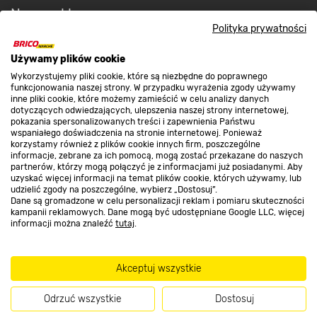
Nasze sklepy
Polityka prywatności
O nas
Używamy plików cookie
Wykorzystujemy pliki cookie, które są niezbędne do poprawnego
funkcjonowania naszej strony. W przypadku wyrażenia zgody używamy
inne pliki cookie, które możemy zamieścić w celu analizy danych
Kontakt do sklepu
dotyczących odwiedzających, ulepszenia naszej strony internetowej,
pokazania spersonalizowanych treści i zapewnienia Państwu
wspaniałego doświadczenia na stronie internetowej. Ponieważ
korzystamy również z plików cookie innych firm, poszczególne
Strefa biznesu
informacje, zebrane za ich pomocą, mogą zostać przekazane do naszych
partnerów, którzy mogą połączyć je z informacjami już posiadanymi. Aby
uzyskać więcej informacji na temat plików cookie, których używamy, lub
udzielić zgody na poszczególne, wybierz „Dostosuj”.
Dane są gromadzone w celu personalizacji reklam i pomiaru skuteczności
Dołącz do nas
kampanii reklamowych. Dane mogą być udostępniane Google LLC, więcej
informacji można znaleźć
tutaj
.
Akceptuj wszystkie
Metody płatności
Odrzuć wszystkie
Dostosuj