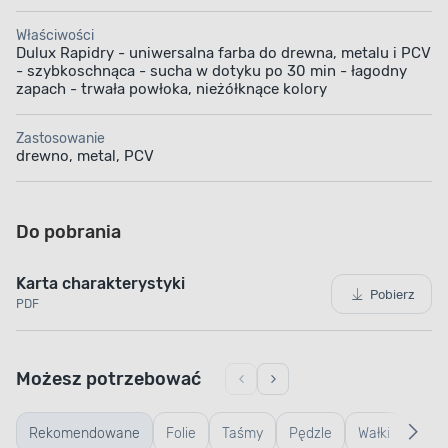
Właściwości
Dulux Rapidry - uniwersalna farba do drewna, metalu i PCV
- szybkoschnąca - sucha w dotyku po 30 min - łagodny
zapach - trwała powłoka, nieżółknące kolory
Zastosowanie
drewno, metal, PCV
Do pobrania
Karta charakterystyki
Pobierz
PDF
Możesz potrzebować
Rekomendowane
Folie
Taśmy
Pędzle
Wałki
Wiad