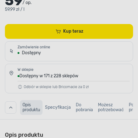
59
/ op.
59,99 zł / l
Kup teraz
Zamówienie online
Dostępny
W sklepie
Dostępny w 171 z 228 sklepów
Odbiór w sklepie lub Bricomacie za 0 zł
Opis
Do
Możesz
Pod
Specyfikacja
produktu
pobrania
potrzebować
prod
Opis produktu