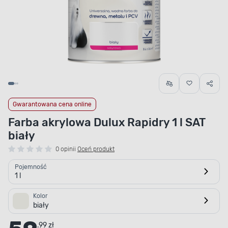
Gwarantowana cena online
Farba akrylowa Dulux Rapidry 1 l SAT
biały
0 opinii
Oceń produkt
Pojemność
1 l
Kolor
biały
.99 zł