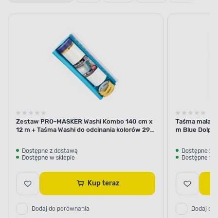
kuwe
kratk
Zestaw PRO-MASKER Washi Kombo 140 cm x
Taśma malars
12 m + Taśma Washi do odcinania kolorów 29
m Blue Dolphi
mm x 5 m Blue Dolphin
Dostępne z dostawą
Dostępne z 
Dostępne w sklepie
Dostępne w s
Kup teraz
Dodaj do porównania
Dodaj do