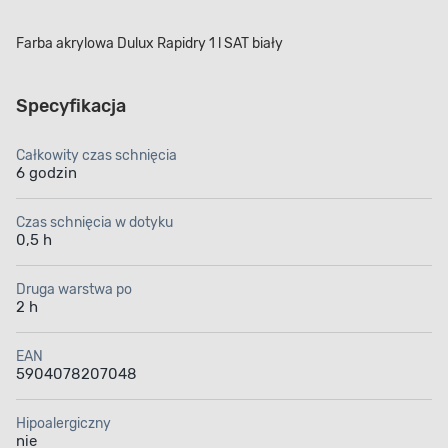
Farba akrylowa Dulux Rapidry 1 l SAT biały
Specyfikacja
Całkowity czas schnięcia
6 godzin
Czas schnięcia w dotyku
0,5 h
Druga warstwa po
2 h
EAN
5904078207048
Hipoalergiczny
nie