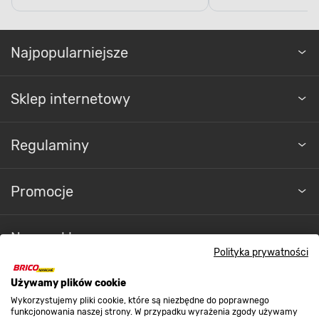
Najpopularniejsze
Sklep internetowy
Regulaminy
Promocje
Nasze sklepy
Polityka prywatności
O nas
Używamy plików cookie
Wykorzystujemy pliki cookie, które są niezbędne do poprawnego
funkcjonowania naszej strony. W przypadku wyrażenia zgody używamy