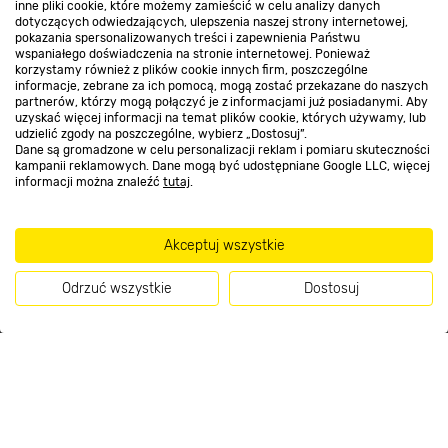
inne pliki cookie, które możemy zamieścić w celu analizy danych
Kontakt do sklepu
dotyczących odwiedzających, ulepszenia naszej strony internetowej,
pokazania spersonalizowanych treści i zapewnienia Państwu
wspaniałego doświadczenia na stronie internetowej. Ponieważ
korzystamy również z plików cookie innych firm, poszczególne
Strefa biznesu
informacje, zebrane za ich pomocą, mogą zostać przekazane do naszych
partnerów, którzy mogą połączyć je z informacjami już posiadanymi. Aby
uzyskać więcej informacji na temat plików cookie, których używamy, lub
udzielić zgody na poszczególne, wybierz „Dostosuj”.
Dane są gromadzone w celu personalizacji reklam i pomiaru skuteczności
Dołącz do nas
kampanii reklamowych. Dane mogą być udostępniane Google LLC, więcej
informacji można znaleźć
tutaj
.
Akceptuj wszystkie
Metody płatności
Odrzuć wszystkie
Dostosuj
11
.99 zł
Kup teraz
/ op.
Informacje handlowe o towarach i ich cenach podane na stronach serwisu:
https://www.bricomarche.pl/
nie stanowią oferty, a są wyłącznie
zaproszeniem do zawarcia umowy w rozumieniu art. 71 Kodeksu cywilnego.