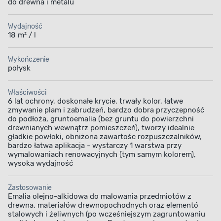
do drewna i metalu
Wydajność
18 m² / l
Wykończenie
połysk
Właściwości
6 lat ochrony, doskonałe krycie, trwały kolor, łatwe
zmywanie plam i zabrudzeń, bardzo dobra przyczepność
do podłoża, gruntoemalia (bez gruntu do powierzchni
drewnianych wewnątrz pomieszczeń), tworzy idealnie
gładkie powłoki, obniżona zawartośc rozpuszczalników,
bardzo łatwa aplikacja - wystarczy 1 warstwa przy
wymalowaniach renowacyjnych (tym samym kolorem),
wysoka wydajność
Zastosowanie
Emalia olejno-alkidowa do malowania przedmiotów z
drewna, materiałów drewnopochodnych oraz elementó
stalowych i żeliwnych (po wcześniejszym zagruntowaniu