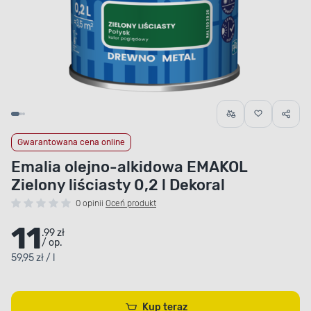
Gwarantowana cena online
Emalia olejno-alkidowa EMAKOL
Zielony liściasty 0,2 l Dekoral
0 opinii
Oceń produkt
11
.99 zł
/ op.
59,95 zł / l
Kup teraz