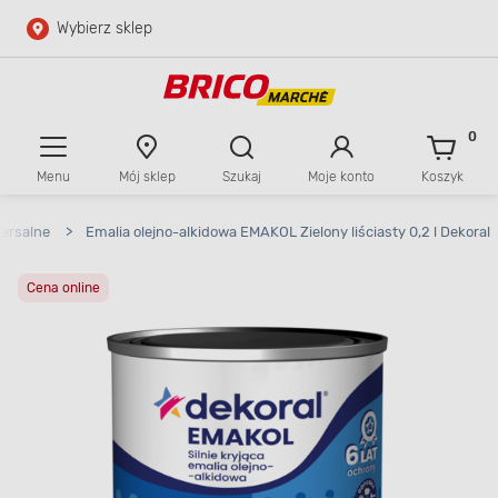
Wybierz sklep
Przejdź do głównej zawartości
Przejdź do wyszukiwarki
0
Menu
Mój sklep
Szukaj
Moje konto
Koszyk
Przejdź do kontaktu
ersalne
>
Emalia olejno-alkidowa EMAKOL Zielony liściasty 0,2 l Dekoral
Cena online