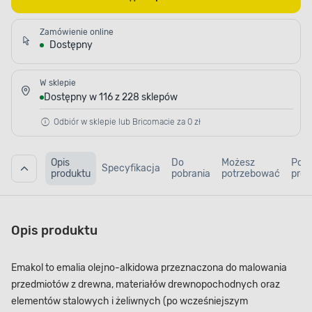
Zamówienie online
Dostępny
W sklepie
Dostępny w 116 z 228 sklepów
Odbiór w sklepie lub Bricomacie za 0 zł
Opis
Do
Możesz
Pod
Specyfikacja
produktu
pobrania
potrzebować
prod
Opis produktu
Emakol to emalia olejno-alkidowa przeznaczona do malowania
przedmiotów z drewna, materiałów drewnopochodnych oraz
elementów stalowych i żeliwnych (po wcześniejszym