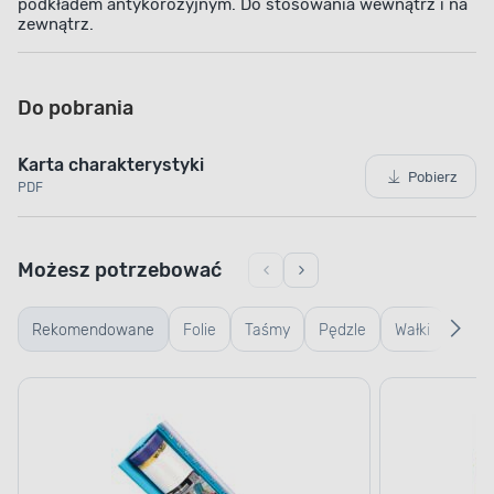
podkładem antykorozyjnym. Do stosowania wewnątrz i na
zewnątrz.
Do pobrania
Karta charakterystyki
Pobierz
PDF
Możesz potrzebować
Rekomendowane
Folie
Taśmy
Pędzle
Wałki
Wiad
kuwe
kratk