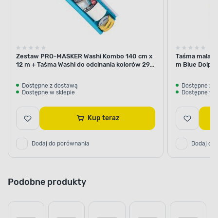
Zestaw PRO-MASKER Washi Kombo 140 cm x
Taśma malars
12 m + Taśma Washi do odcinania kolorów 29
m Blue Dolphi
mm x 5 m Blue Dolphin
Dostępne z dostawą
Dostępne z 
Dostępne w sklepie
Dostępne w s
Kup teraz
Dodaj do porównania
Dodaj do
Podobne produkty