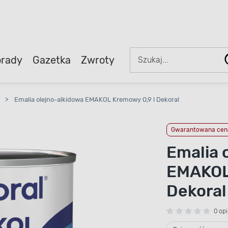
rady
Gazetka
Zwroty
>
Emalia olejno-alkidowa EMAKOL Kremowy 0,9 l Dekoral
Gwarantowana cena
Emalia 
EMAKOL
Dekoral
0 opi