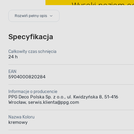
Wysoki poziom oc
elastycznej powł
Rozwiń pełny opis
Specyfikacja
Całkowity czas schnięcia
24 h
Emal
EAN
5904000820284
Informacje o producencie
to 
PPG Deco Polska Sp. z o.o., ul. Kwidzyńska 8, 51-416
Wrocław, serwis.klienta@ppg.com
Nazwa Koloru
Emalia
kremowy
do malowan