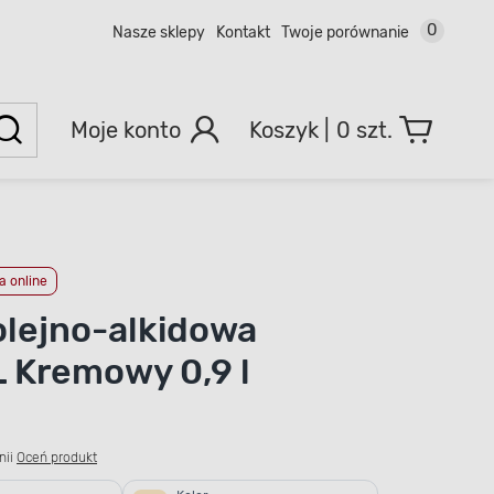
0
Nasze sklepy
Kontakt
Twoje porównanie
Moje konto
0 szt.
 online
olejno-alkidowa
 Kremowy 0,9 l
nii
Oceń produkt