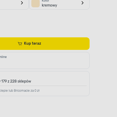
Kolor
kremowy
Kup teraz
nline
 179 z 228 sklepów
lepie lub Bricomacie za 0 zł