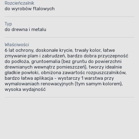
entów stalowych i żeliwnych zagruntowanych
Rozcieńczalnik
orozyjnym eksploatowanych wewnątrz i na ze
do wyrobów ftalowych
zeń. Po nałożeniu na powierzchni tworzy się e
Typ
dporna na czynniki atmosferyczne i mechanicz
do drewna i metalu
malowane elementy dobrze będą się prezento
czas. Łatwa aplikacja i wysoki poziom krycia sp
Właściwości
st, że szybko uzyskasz odpowiednio intensyw
6 lat ochrony, doskonałe krycie, trwały kolor, łatwe
zmywanie plam i zabrudzeń, bardzo dobra przyczepność
ernego chlapania. Produkt daje wykończenie 
do podłoża, gruntoemalia (bez gruntu do powierzchni
a co ważniejsze, zapewnia 6 lat ochrony.
drewnianych wewnątrz pomieszczeń), tworzy idealnie
gładkie powłoki, obniżona zawartośc rozpuszczalników,
bardzo łatwa aplikacja - wystarczy 1 warstwa przy
wymalowaniach renowacyjnych (tym samym kolorem),
wysoka wydajność
Odporność na czynniki
Aplikacja farby
atmosferyczne
i mechaniczne