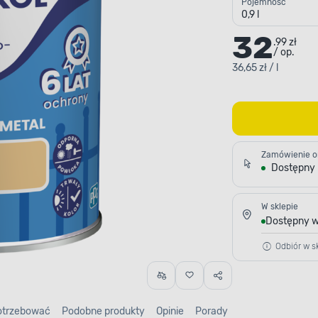
Pojemność
0,9 l
32
.99 zł
/ op.
36,65 zł / l
Zamówienie o
Dostępny
W sklepie
Dostępny w
Odbiór w sk
otrzebować
Podobne produkty
Opinie
Porady