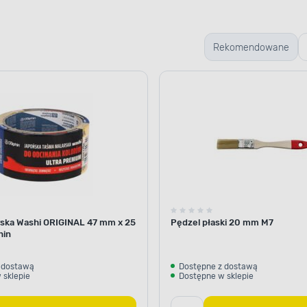
Rekomendowane
ELASTYCZNA POWŁOKA
Odpowiednie 
Emalia olejno-alkidow
ska Washi ORIGINAL 47 mm x 25
Pędzel płaski 20 mm M7
hin
skutecznie zabezpiecza p
działaniem czynników zewn
na malowanym podłożu tw
 dostawą
Dostępne z dostawą
 sklepie
Dostępne w sklepie
chroniąca przed zróżnic
uderzeniami, zarysowania
chemicznymi. Postaw na o