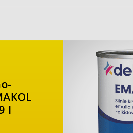
no-
EMAKOL
 l