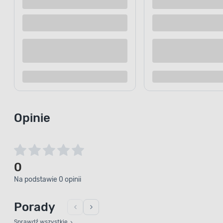
emalia Kremowy EMAKOL Dekora
na różnorodne czynniki atmosfery
Dzięki temu doskonale sprawdzi s
pomieszczeń, jak i na zewnątrz bu
pomalujesz powierzchnie drewnian
drewnopochodne i elementy stalow
Opinie
0
Na podstawie 0 opinii
Porady
Sprawdź wszystkie