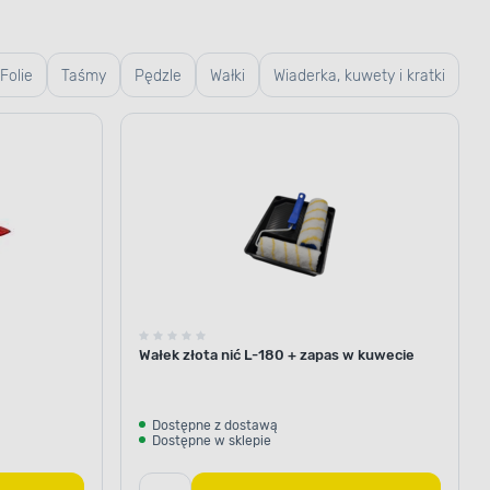
Folie
Taśmy
Pędzle
Wałki
Wiaderka, kuwety i kratki
zabezpieczenie
a Kremowy EMAKOL Dekoral 0,9
Wałek złota nić L-180 + zapas w kuwecie
owierzchnie przed niekorzystnym
ętrznych. Po aplikacji
orzy się elastyczna powłoka
Dostępne z dostawą
owanymi warunkami pogodowymi,
Dostępne w sklepie
mi, a także czyszczącymi środkami
dpowiednią ochronę.