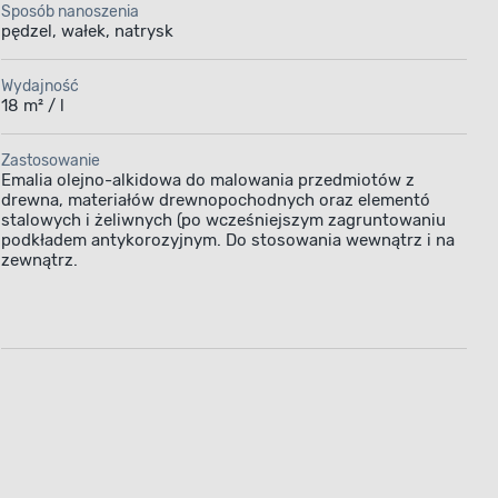
 podkładem
Sposób nanoszenia
wnątrz
pędzel, wałek, natrysk
lastyczna
Wydajność
ne, dzięki
18 m² / l
wać przez
rawiają
Zastosowanie
ny kolor
Emalia olejno-alkidowa do malowania przedmiotów z
drewna, materiałów drewnopochodnych oraz elementó
w połysku,
stalowych i żeliwnych (po wcześniejszym zagruntowaniu
podkładem antykorozyjnym. Do stosowania wewnątrz i na
zewnątrz.
Pojemność