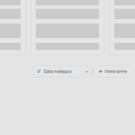
l 0,9
jest odporna
czne oraz mechaniczne.
ię zarówno wewnątrz
dynku. Za jej pomocą
e, materiały
e lub żeliwne.
Data malejąco
Dodaj opinię
APLIKACJA FARBY
Idealnie pom