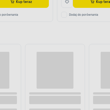
Kup teraz
Kup te
o porównania
Dodaj do porównania
YNNIKI ATMOSFERYCZNE
I MECHANICZNE
 zastosowanie
tu.
olejno-alkidowa