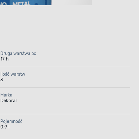
Druga warstwa po
17 h
MAKOL
Ilość warstw
3
l
Marka
rony
Dekoral
Pojemność
znaczona
0,9 l
opochodnych