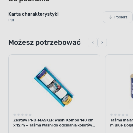
Karta charakterystyki
Pobierz
PDF
Możesz potrzebować
Zestaw PRO-MASKER Washi Kombo 140 cm
Taśma malar
x 12 m + Taśma Washi do odcinania kolorów
m Blue Dolp
29 mm x 5 m Blue Dolphin