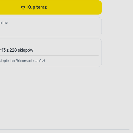
Kup teraz
nline
 13 z 228 sklepów
lepie lub Bricomacie za 0 zł