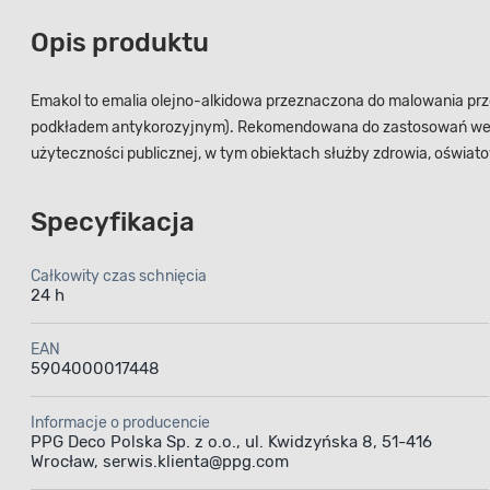
Opis produktu
Emakol to emalia olejno-alkidowa przeznaczona do malowania p
podkładem antykorozyjnym). Rekomendowana do zastosowań wewnęt
użyteczności publicznej, w tym obiektach służby zdrowia, oświ
Specyfikacja
Całkowity czas schnięcia
24 h
EAN
5904000017448
Informacje o producencie
PPG Deco Polska Sp. z o.o., ul. Kwidzyńska 8, 51-416
Wrocław, serwis.klienta@ppg.com