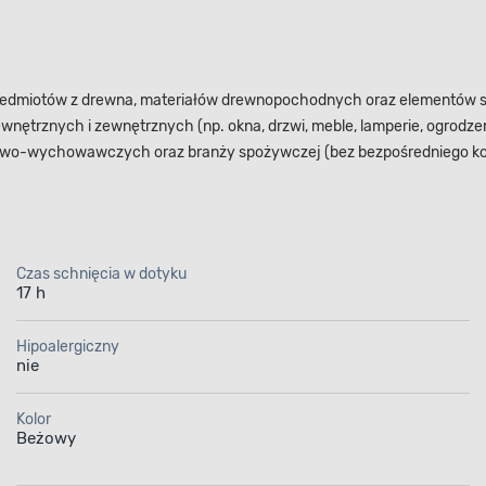
rzedmiotów z drewna, materiałów drewnopochodnych oraz elementów s
rznych i zewnętrznych (np. okna, drzwi, meble, lamperie, ogrodzen
atowo-wychowawczych oraz branży spożywczej (bez bezpośredniego ko
Czas schnięcia w dotyku
17 h
Hipoalergiczny
nie
Kolor
Beżowy