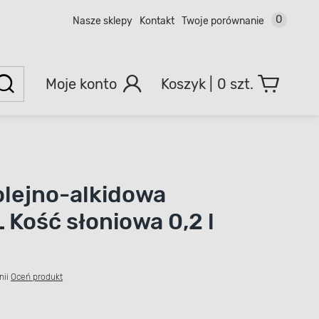
0
Nasze sklepy
Kontakt
Twoje porównanie
Moje konto
0 szt.
olejno-alkidowa
Kość słoniowa 0,2 l
nii
Oceń produkt