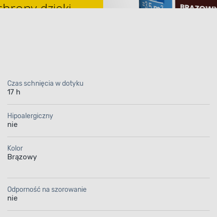
hrony dzięki
oce
Czas schnięcia w dotyku
17 h
ia olejno-alkidowa E
Hipoalergiczny
nie
 ciemny matowy 0,2 l
Kolor
psza forma ochrony m
Brązowy
powierzchni
Odporność na szorowanie
nie
olejno-alkidowa EMAKOL Dekoral
o wydajnośc