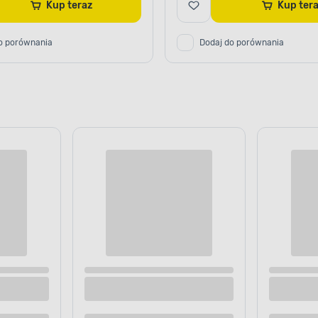
Kup teraz
Kup te
o porównania
Dodaj do porównania
YNNIKI ATMOSFERYCZNE
I MECHANICZNE
 zastosowanie
tu.
Olejno-alkidowa
 ciemny matowy EMAKOL