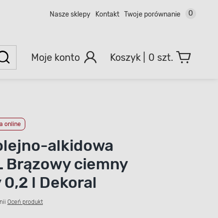
0
Nasze sklepy
Kontakt
Twoje porównanie
Moje konto
0 szt.
 online
olejno-alkidowa
 Brązowy ciemny
0,2 l Dekoral
nii
Oceń produkt