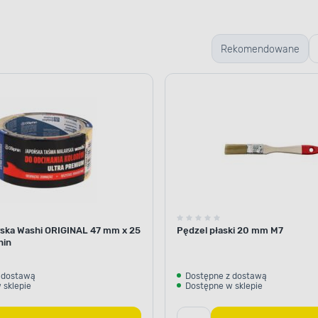
Rekomendowane
ELASTYCZNA POWŁOKA
Odpowiednie 
Emalia 0,2 l Dekoral ol
ska Washi ORIGINAL 47 mm x 25
Pędzel płaski 20 mm M7
matowy EMAKOL
skutec
hin
przed niekorzystnym dzia
Po aplikacji na malowanym
powłoka chroniąca przed
 dostawą
Dostępne z dostawą
 sklepie
Dostępne w sklepie
pogodowymi, uderzeniami,
czyszczącymi środkami c
na odpowiednią ochronę.