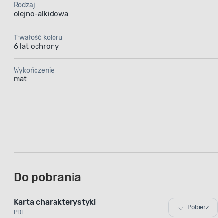
Rodzaj
l cechuje s
olejno-alkidowa
tworzy na 
różne ko
Trwałość koloru
6 lat ochrony
i mecha
do 
Wykończenie
drewn
mat
po wcz
Elastyczna powłoka
Do pobrania
Karta charakterystyki
Pobierz
PDF