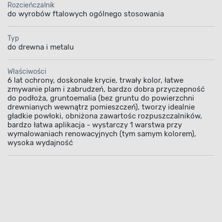
Rozcieńczalnik
ię bardzo dobrą przyczepnością do podłoża, a 
do wyrobów ftalowych ogólnego stosowania
powierzchni elastyczną powłokę. Za jej pomoc
nstrukcje przed działaniem czynników atmosf
Typ
do drewna i metalu
nicznych. Emalia jest przede wszystkim prze
malowania przedmiotów drewnianych, z materi
Właściwości
opochodnych oraz elementów stalowych i żel
6 lat ochrony, doskonałe krycie, trwały kolor, łatwe
eśniejszym zagruntowaniu podkładem antykor
zmywanie plam i zabrudzeń, bardzo dobra przyczepność
do podłoża, gruntoemalia (bez gruntu do powierzchni
użytkowanych wewnątrz i na zewnątrz budynku
drewnianych wewnątrz pomieszczeń), tworzy idealnie
gładkie powłoki, obniżona zawartośc rozpuszczalników,
bardzo łatwa aplikacja - wystarczy 1 warstwa przy
wymalowaniach renowacyjnych (tym samym kolorem),
wysoka wydajność
Odporność na czynniki
Aplikacja farby
atmosferyczne
i mechaniczne