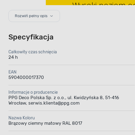
Wysoki poziom oc
elastycznej powł
Rozwiń pełny opis
Specyfikacja
Całkowity czas schnięcia
24 h
Emal
EAN
5904000017370
Brązowy
Informacje o producencie
to najle
PPG Deco Polska Sp. z o.o., ul. Kwidzyńska 8, 51-416
Wrocław, serwis.klienta@ppg.com
Nazwa Koloru
Brązowy ciemny matowy RAL 8017
Emalia 