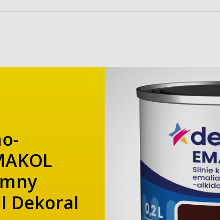
no-
EMAKOL
emny
l Dekoral