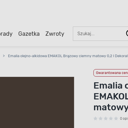
rady
Gazetka
Zwroty
>
Emalia olejno-alkidowa EMAKOL Brązowy ciemny matowy 0,2 l Dekoral
Gwarantowana cena
Emalia 
EMAKOL
matowy 
0 opi