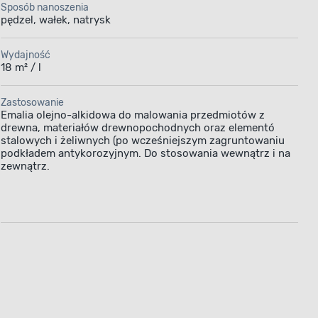
Sposób nanoszenia
po nałożeniu
pędzel, wałek, natrysk
ą ochronisz
erycznych
Wydajność
18 m² / l
znaczona
ałów
Zastosowanie
iwnych
Emalia olejno-alkidowa do malowania przedmiotów z
ozyjnym
drewna, materiałów drewnopochodnych oraz elementó
stalowych i żeliwnych (po wcześniejszym zagruntowaniu
.
podkładem antykorozyjnym. Do stosowania wewnątrz i na
zewnątrz.
Pojemność