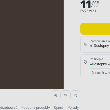
11
.99 zł
/ op.
59,95 zł / l
Zamówienie o
Dostępny
W sklepie
Dostępny w
Odbiór w sk
otrzebować
Podobne produkty
Opinie
Porady