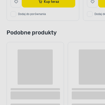
Kup teraz
Dodaj do porównania
Dodaj d
Podobne produkty
ODPORNOŚĆ NA CZ
Wszechstronne
Przekonaj się o wydajności produk
emalia 0,2 l Dekoral brązowy