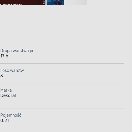
Druga warstwa po
17 h
MAKOL
Ilość warstw
3
 Dekoral
Marka
alowanych
Dekoral
Pojemność
0,2 l
i 18 m² /