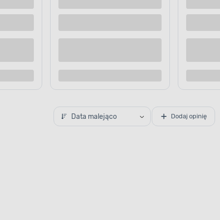
ki atmosferyczne oraz
le sprawdzi się zarówno
wnątrz budynku. Za jej
rewniane, materiały
e lub żeliwne.
Data malejąco
Dodaj opinię
APLIKACJA FARBY
Idealnie pom