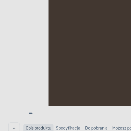
Opis produktu
Specyfikacja
Do pobrania
Możesz p