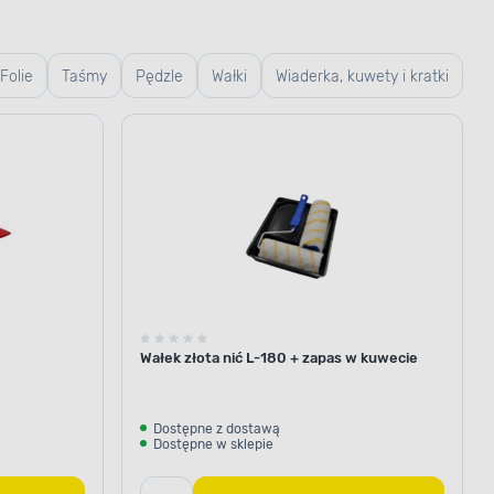
Folie
Taśmy
Pędzle
Wałki
Wiaderka, kuwety i kratki
zabezpieczenie
ejno-alkidowa brązowy ciemny
znie zabezpiecza powierzchnie
Wałek złota nić L-180 + zapas w kuwecie
łaniem czynników zewnętrznych.
 podłożu tworzy się elastyczna
 zróżnicowanymi warunkami
Dostępne z dostawą
Dostępne w sklepie
 zarysowaniami, a także
hemicznymi. Postaw