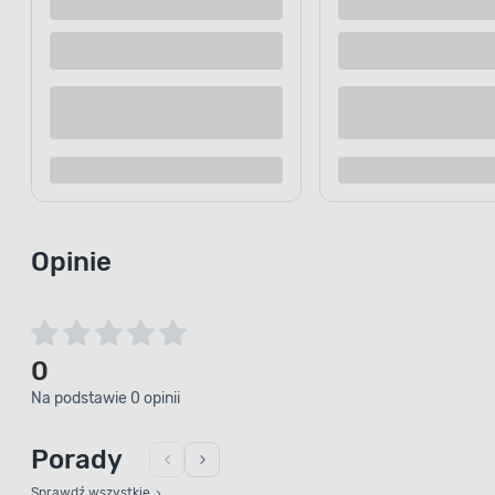
jest odporna na różnorodne czynni
mechaniczne. Dzięki temu doskona
wewnątrz pomieszczeń, jak i na ze
pomocą pomalujesz powierzchnie d
drewnopochodne i elementy stalow
Opinie
0
Na podstawie 0 opinii
Porady
Sprawdź wszystkie