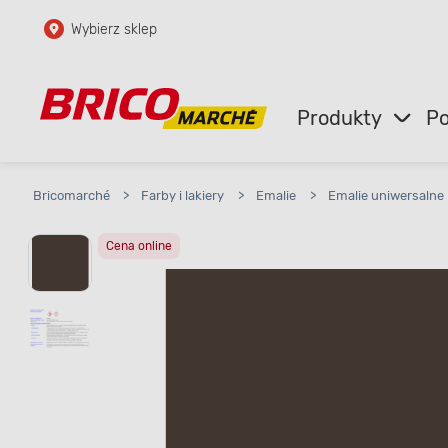
Wybierz sklep
Przejdź do głównej zawartości
Przejdź do wyszukiwarki
Produkty
Po
Przejdź do kontaktu
Bricomarché
>
Farby i lakiery
>
Emalie
>
Emalie uniwersalne
Cena online