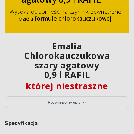
Wysoka odporność na czynniki zewnętrzne
dzięki
formule chlorokauczukowej
Emalia
Chlorokauczukowa
szary agatowy
0,9 l RAFIL
której niestraszne
trudne warunki
pogodowe
Rozwiń pełny opis
Emalia chlorokauczukowa Rafil
zapewnia
Specyfikacja
długotrwałą ochronę antykorozyjną malowanych
powierzchni. Tworzy ona trwałą, elastyczną powłokę,