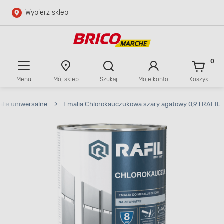
Wybierz sklep
Przejdź do głównej zawartości
Przejdź do wyszukiwarki
0
Menu
Mój sklep
Szukaj
Moje konto
Koszyk
Przejdź do kontaktu
lie uniwersalne
>
Emalia Chlorokauczukowa szary agatowy 0,9 l RAFIL