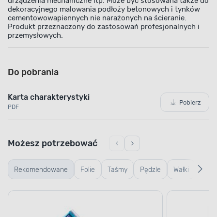
urządzenia mechaniczne itp. Może być stosowana także do
dekoracyjnego malowania podłoży betonowych i tynków
cementowo­wapiennych nie narażonych na ścieranie.
Produkt przeznaczony do zastosowań profesjonalnych i
przemysłowych.
Do pobrania
Karta charakterystyki
Pobierz
PDF
Możesz potrzebować
Rekomendowane
Folie
Taśmy
Pędzle
Wałki
Wiad
ZABEZPIECZENIE PRZED KOROZJĄ
kuwe
Skuteczna ochrona
kratk