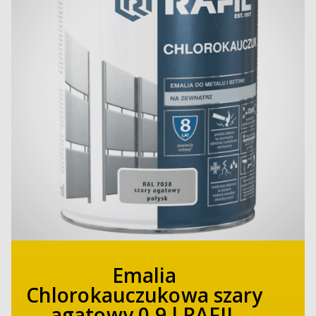
Emalia
Chlorokauczukowa szary
agatowy 0,9 l RAFIL