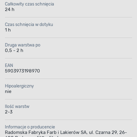
która dodatkowo jest odporna na uszkodzenia
Całkowity czas schnięcia
mechaniczne, zarysowania, uderzenia, a także
24 h
działanie trudnych warunków atmosferycznych.
Produkt jest przeznaczony do dekoracyjnego
Czas schnięcia w dotyku
i ochronnego malowania powierzchni stalowych,
1 h
żeliwnych i betonowych użytkowanych na zewnątrz,
np. konstrukcji budowlanych, ogrodzeń, balustrad,
podłoży betonowych czy tynków cementowo-
Druga warstwa po
wapiennych.
0,5 - 2 h
EAN
5903973198970
Hipoalergiczny
nie
Formuła
Zabezpieczenie
chlorokauczukowa
przed korozją
Ilość warstw
2-3
Informacje o producencie
Radomska Fabryka Farb i Lakierów SA, ul. Czarna 29, 26-