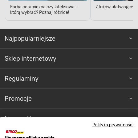
Farba ceramiczna czy lateksowa –
7 trików ułatwiający
którą wybrać? Poznaj różnice!
POJEMNOŚĆ
Wydajne malowanie
Najpopularniejsze
Zabezpiecz powierzchnie szybko i sprawnie.
Sklep internetowy
Emalia chlorokauczukowa Rafil
została
zamknięta w puszce o pojemności wynoszącej
0,9 l, a jej wydajność wynosi 12 m² / l. Dzięki temu
w mgnieniu oka pomalujesz pożądaną
Regulaminy
powierzchnię. Przekonaj się, że malowanie
dekoracyjno-ochronne wcale nie musi być
czasochłonne.
Promocje
Nasze sklepy
Polityka prywatności