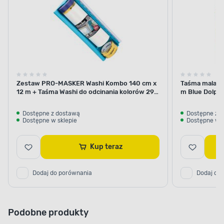
Zadbaj o odpowiednią ochronę.
Chlorokauczukowa emalia 0,9 l szary
agatowy RAFIL
pozwala skutecznie
zabezpieczyć malowane elementy przed
pojawieniem się rdzy. Za jej pomocą
zapobiegniesz nie tylko zmianom w wyglądzie
konstrukcji, ale także utracie jej wytrzymałości
i stabilności.
Zestaw PRO-MASKER Washi Kombo 140 cm x
Taśma malars
12 m + Taśma Washi do odcinania kolorów 29
m Blue Dolphi
mm x 5 m Blue Dolphin
Dostępne z dostawą
Dostępne z 
Dostępne w sklepie
Dostępne w s
Kup teraz
Dodaj do porównania
Dodaj do
Podobne produkty