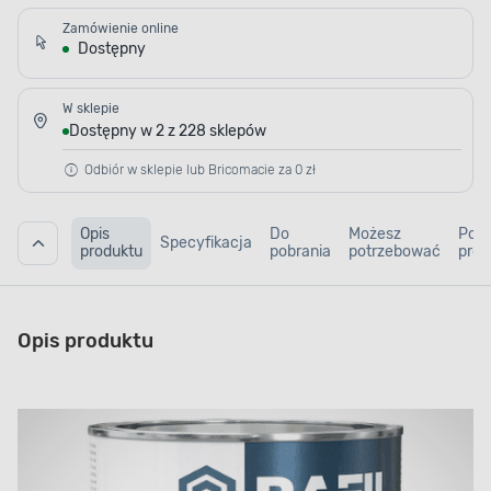
Zamówienie online
Dostępny
W sklepie
Dostępny w 2 z 228 sklepów
Odbiór w sklepie lub Bricomacie za 0 zł
Opis
Do
Możesz
Pod
Specyfikacja
produktu
pobrania
potrzebować
prod
Opis produktu