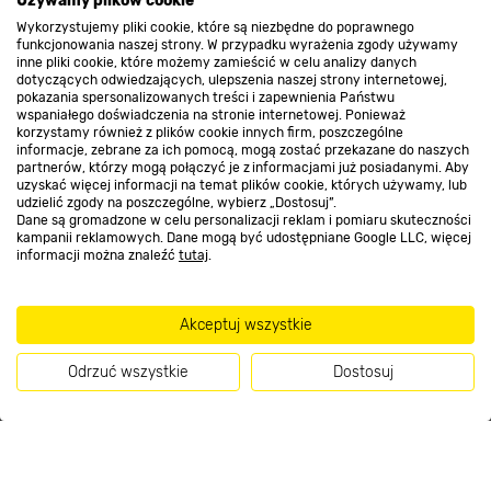
O nas
Używamy plików cookie
Wykorzystujemy pliki cookie, które są niezbędne do poprawnego
funkcjonowania naszej strony. W przypadku wyrażenia zgody używamy
inne pliki cookie, które możemy zamieścić w celu analizy danych
Kontakt do sklepu
dotyczących odwiedzających, ulepszenia naszej strony internetowej,
pokazania spersonalizowanych treści i zapewnienia Państwu
Farby
wspaniałego doświadczenia na stronie internetowej. Ponieważ
korzystamy również z plików cookie innych firm, poszczególne
wewnętrzne
Strefa biznesu
informacje, zebrane za ich pomocą, mogą zostać przekazane do naszych
partnerów, którzy mogą połączyć je z informacjami już posiadanymi. Aby
uzyskać więcej informacji na temat plików cookie, których używamy, lub
udzielić zgody na poszczególne, wybierz „Dostosuj”.
Dane są gromadzone w celu personalizacji reklam i pomiaru skuteczności
Dołącz do nas
kampanii reklamowych. Dane mogą być udostępniane Google LLC, więcej
informacji można znaleźć
tutaj
.
Akceptuj wszystkie
Metody płatności
Odrzuć wszystkie
Dostosuj
Kup teraz
Informacje handlowe o towarach i ich cenach podane na stronach serwisu: