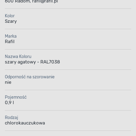
600 Radom, rafil@rafil.pl
Aplikacja farby
Pojemność
Kolor
Szary
Marka
Rafil
Nazwa Koloru
szary agatowy - RAL7038
Odporność na szorowanie
nie
Pojemność
0,9 l
Rodzaj
chlorokauczukowa