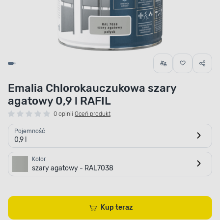
Emalia Chlorokauczukowa szary
agatowy 0,9 l RAFIL
0 opinii
Oceń produkt
Pojemność
0,9 l
Kolor
szary agatowy - RAL7038
Kup teraz