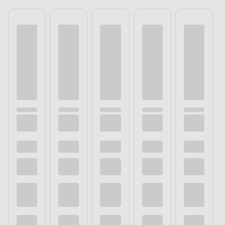
APLIKACJA FARBY
Odpowiednio przygotowane
podłoże
Zwiększ odporność podłoża na działanie
czynników zewnętrznych i mechanicznych.
Aby uzyskać pożądany efekt, wystarczy nałożyć
wyłącznie 2-3 warstwy farby, za pomocą wałka,
pędzla lub natrysku. Produkt możesz dodatkowo
rozcieńczyć za pomocą rozcieńczalnika
do wyrobów chlorokauczukowych i poliwinylowych.