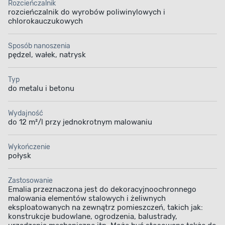
Rozcieńczalnik
rozcieńczalnik do wyrobów poliwinylowych i
chlorokauczukowych
Sposób nanoszenia
pędzel, wałek, natrysk
FORMUŁA CHLOROKAUCZUKOWA
Zwiększona odporność
Typ
do metalu i betonu
Formuła chlorokauczukowa sprawia, że farba
Wydajność
stworzona na jej bazie wykazuje wysoką
do 12 m²/l przy jednokrotnym malowaniu
odporność na działanie wielu kwasów, zasad,
a także przepuszczanie pary wodnej i wody.
Emalia chlorokauczukowa 0,9 l RAFIL szary
Wykończenie
agatowy
zwiększy trwałość i zapewni
połysk
odpowiednią ochronę powierzchniom narażonym
na niekorzystne warunki.
Zastosowanie
Emalia przeznaczona jest do dekoracyjno­ochronnego
malowania elementów stalowych i żeliwnych
eksploatowanych na zewnątrz pomieszczeń, takich jak:
konstrukcje budowlane, ogrodzenia, balustrady,