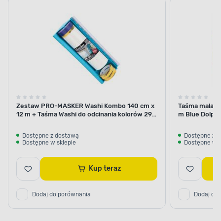
kratk
Zestaw PRO-MASKER Washi Kombo 140 cm x
Taśma malars
12 m + Taśma Washi do odcinania kolorów 29
m Blue Dolphi
mm x 5 m Blue Dolphin
Dostępne z dostawą
Dostępne z 
Dostępne w sklepie
Dostępne w s
Kup teraz
Dodaj do porównania
Dodaj do