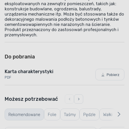
eksploatowanych na zewnątrz pomieszczeń, takich jak:
konstrukcje budowlane, ogrodzenia, balustrady,
urządzenia mechaniczne itp. Może być stosowana także do
dekoracyjnego malowania podłoży betonowych i tynków
cementowo­wapiennych nie narażonych na ścieranie.
Produkt przeznaczony do zastosowań profesjonalnych i
przemysłowych.
Do pobrania
Karta charakterystyki
Pobierz
PDF
Możesz potrzebować
Rekomendowane
Folie
Taśmy
Pędzle
Wałki
Wiad
kuwe