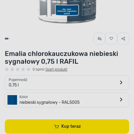
Emalia chlorokauczukowa niebieski
sygnałowy 0,75 l RAFIL
0 opinii
Oceń produkt
Pojemność
0,75 l
Kolor
niebieski sygnałowy - RAL5005
Kup teraz