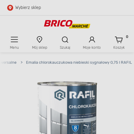
Wybierz sklep
Przejdź do głównej zawartości
Przejdź do wyszukiwarki
0
Menu
Mój sklep
Szukaj
Moje konto
Koszyk
Przejdź do kontaktu
iwersalne
>
Emalia chlorokauczukowa niebieski sygnałowy 0,75 l RAFIL