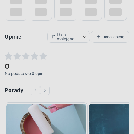
Data
Opinie
Dodaj opinię
malejąco
0
Na podstawie 0 opinii
Porady