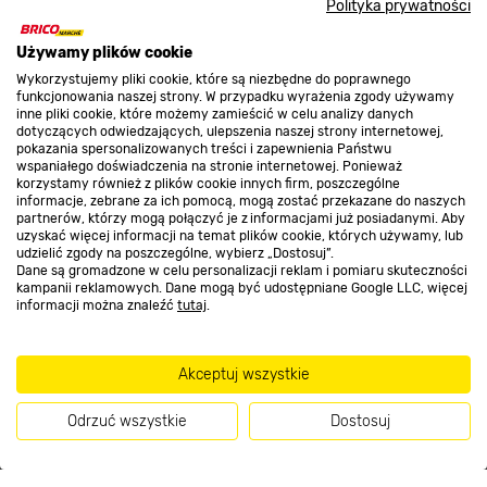
Polityka prywatności
O nas
Używamy plików cookie
Wykorzystujemy pliki cookie, które są niezbędne do poprawnego
funkcjonowania naszej strony. W przypadku wyrażenia zgody używamy
inne pliki cookie, które możemy zamieścić w celu analizy danych
Kontakt do sklepu
dotyczących odwiedzających, ulepszenia naszej strony internetowej,
pokazania spersonalizowanych treści i zapewnienia Państwu
wspaniałego doświadczenia na stronie internetowej. Ponieważ
korzystamy również z plików cookie innych firm, poszczególne
Strefa biznesu
informacje, zebrane za ich pomocą, mogą zostać przekazane do naszych
partnerów, którzy mogą połączyć je z informacjami już posiadanymi. Aby
uzyskać więcej informacji na temat plików cookie, których używamy, lub
udzielić zgody na poszczególne, wybierz „Dostosuj”.
Dane są gromadzone w celu personalizacji reklam i pomiaru skuteczności
Dołącz do nas
kampanii reklamowych. Dane mogą być udostępniane Google LLC, więcej
informacji można znaleźć
tutaj
.
Akceptuj wszystkie
Metody płatności
Odrzuć wszystkie
Dostosuj