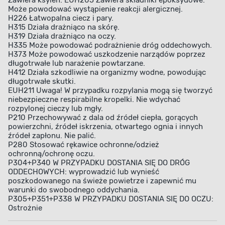
Zawiera ksylen. EUH205 Zawiera składniki epoksydowe.
Może powodować wystąpienie reakcji alergicznej.
H226 Łatwopalna ciecz i pary.
H315 Działa drażniąco na skórę.
H319 Działa drażniąco na oczy.
H335 Może powodować podrażnienie dróg oddechowych.
H373 Może powodować uszkodzenie narządów poprzez
długotrwałe lub narażenie powtarzane.
H412 Działa szkodliwie na organizmy wodne, powodując
długotrwałe skutki.
EUH211 Uwaga! W przypadku rozpylania mogą się tworzyć
niebezpieczne respirabilne kropelki. Nie wdychać
rozpylonej cieczy lub mgły.
P210 Przechowywać z dala od źródeł ciepła, gorących
powierzchni, źródeł iskrzenia, otwartego ognia i innych
źródeł zapłonu. Nie palić.
P280 Stosować rękawice ochronne/odzież
ochronną/ochronę oczu.
P304+P340 W PRZYPADKU DOSTANIA SIĘ DO DRÓG
ODDECHOWYCH: wyprowadzić lub wynieść
poszkodowanego na świeże powietrze i zapewnić mu
warunki do swobodnego oddychania.
P305+P351+P338 W PRZYPADKU DOSTANIA SIĘ DO OCZU:
Ostrożnie