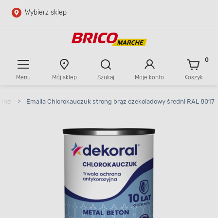
Wybierz sklep
Przejdź do głównej zawartości
Przejdź do wyszukiwarki
0
Menu
Mój sklep
Szukaj
Moje konto
Koszyk
Przejdź do kontaktu
alne
>
Emalia Chlorokauczuk strong brąz czekoladowy średni RAL 8017