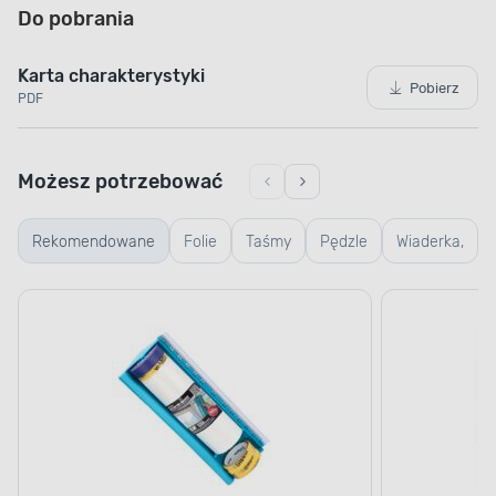
Do pobrania
Karta charakterystyki
Pobierz
PDF
Możesz potrzebować
Rekomendowane
Folie
Taśmy
Pędzle
Wiaderka,
kuwety i
kratki