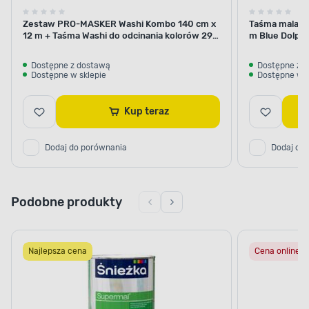
Zestaw PRO-MASKER Washi Kombo 140 cm x
Taśma malars
12 m + Taśma Washi do odcinania kolorów 29
m Blue Dolphi
mm x 5 m Blue Dolphin
Dostępne z dostawą
Dostępne z 
Dostępne w sklepie
Dostępne w s
Kup teraz
Dodaj do porównania
Dodaj do
Podobne produkty
Najlepsza cena
Cena online